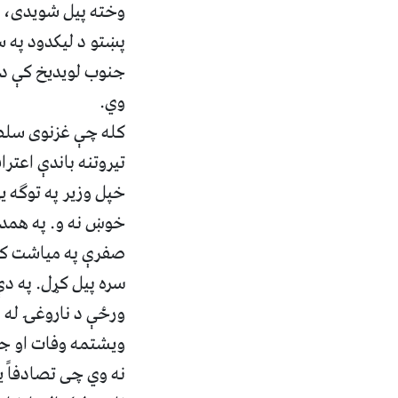
وخته پیل شویدی، خو
پښتو د لیکدود په 
جنوب لویديخ کې د د
وي.
کله چې غزنوی سلطا
خپل وزیر په توګه ی
صفرې په میاشت کې ی
سره پیل کړل. په دې
ویشتمه وفات او جن
نه وي چی تصادفاً 