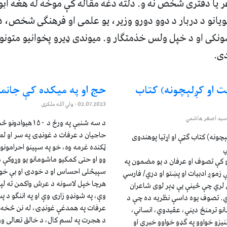
اعر یا دفتری شخص نه و. دلته دغه مقاله کې موخه له هغه ا
یانو د دربار د دوو دورو وزیر، یو علمی او فرهنګی شخص، د
کی او د خپل ولس خذمتګار و. میوندی ډیرو پخوانیو متونو
دی.
ت او کږلېچونه) کتاب
حج او په میکده کې جانما
02.07.2023
- ولي الله ملکزی
 سید اصغر هاشمي
د سه شنبې په ورځ د 
حاجیان د عرفات د غونډۍ په سر او لم
چونه) کتاب ګټې او اړتیا پوهندوی
ټکنده غرمه وه، خو په سپینو احرامونو 
ي
وو او حتی کمکیو ماشومانو یو وړوکې 
نو کې تصوف او عرفان د یو مضمون په
سپیڅلی احساس او د خودۍ او بې خودۍ
موږ ادبیات او پښتو او دري/ فارسي
هرچا خپل لاسونه د عرش واکمن ته لپه 
 لري چې ځینې یې ډېر لوی شاعران
وې، په شونډو زارۍ وې او په اننګو د پښ
ي. تصوف یوه داسې نظریه ده چې د
نانو ترمنځ دیني، عقیدوي، انساني،
د هجرت په لسم کال، د خالق تعالی ور
نیزو خواوو په ګډو خواوو خبرې او