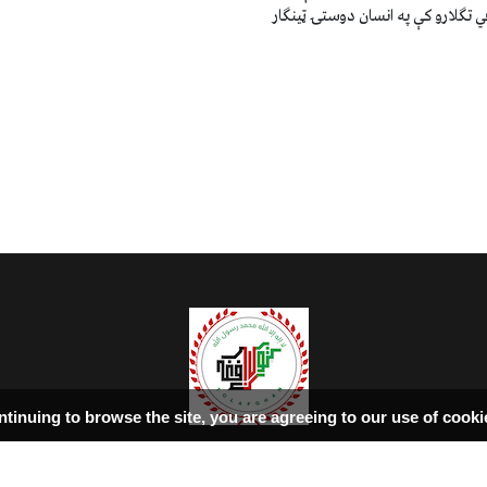
ي تګلارو کې په انسان دوستۍ ټینګار
ntinuing to browse the site, you are agreeing to our use of cook
سرپاڼه
اسلامي‌ښونه
ډیورنډ‌کرښه
کتابونه
بحث فورمونه