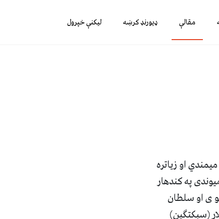
مقالې
ډیورنډ کرښه
لیکنې خپرول
مندي او زیاتره
وندی په کندهار
و ی او سلطان
ر (سبکتګین)