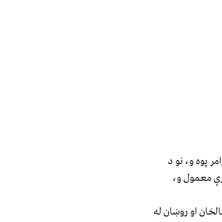
مر پوه و، نو د
ورې معمول و،
خان او روښان له