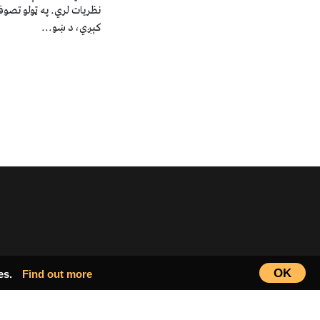
نظریات لري. په ټولو تصوف
کېږي، د ښو...
OK
ies.
Find out more