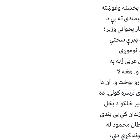
ه بخښنه وغوښته
مندی ته یې د
 پخوانی وزیر؛
ه ډېرې سختې
 نوموړی
 عربی ژبه په
و. هغه لا
رو بوخت و. آن دا
 ترسره کولې. ده
یر خلکو د بُخل
ندان کې یی بندی
طان محمود له
ونه کړي دي،