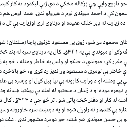
 تاریخ وایې چې زرکاله مخکې د دې ژبې لیکدود ته کار کېد.
سمون کې د احمد میوندی نوم د هیرولو ندی. همدا اوس هم ده
ه زیارت ته ډیر خلک عقیده او درناوی لری اوزیارت یې تل د 
ن محمود مړ شو، زوی یی مسعود غزنوی پاچا (سلطان) شو، 
تیروتنه باندې اعتراف وکړ او میوندي یې په ۴۲۱ق. کال په درناوی
ې مقرر کړ، میوندي د خلکو او ولس په خاطر ومنله ، خو په 
ې ومنله او د وزارت کارونه یې بیا پیل کړل او ورسره یی علم
 دومره موده او د زندان د سختیو له امله یې روغتیا ښه نه و
ورځې د ناروغۍ له امله له کار او
ازه یې کندهار ته راوړل شوه او په درنښت سره خاوروته وسپ
یو بل حسن میوندی هم شته، خو دومره مشهور ندی . دغه د