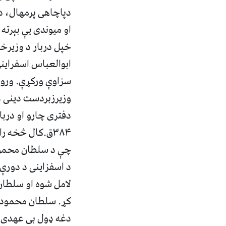
دپاچاهی پرمهال، د
او میوندی یې بېرت
خپل دربار د وزیرخ
ابوالعباس اسفراین
سزاوې ورکړې. وروس
وزیرزبردست دینی عا
دفتری چارو او دربا
۳۸۴ق.کال څخه ر
چې د سلطان محمود 
د اسفزاینی د دورې 
لامل شوه او سلطان 
کړ. سلطان محمود 
دغه ډول بی عهدی ا