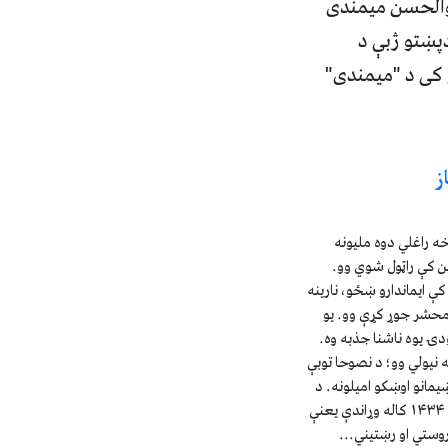
بوالحسن میمندی
پښتو ژبې د
 کی د "میمندی"
ز
۱۵۰هیوادونو څخه راغلي دوه ملیونه
ن کې راټول شوي وو.
کې ایماندارو ښځو، نارینه
محشر جوړ کړې وو. یو
 یوه ناشنا جذبه وه.
نیولي وو؛ د نصوحا توبې
یمانو اوښکو امیلونه. د
عرفات په همدغې غونډۍ، له نن څخه ۱۴۳۴ کاله وړاندې یعنې
وستي او رښتیني...