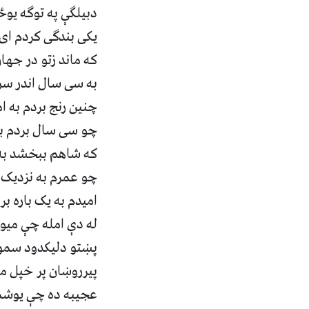
دبیلګې په توګه یوځ
یکی بندگی کردم ای
که ماند زتو در جهان
به سی سال اندر سر
چنین رنج بردم به ا
چو سی سال بردم به
که شاهم ببخشد به
چو عمرم به نزدیک
امیدم به یک باره بر
له دې امله چې میوند
پښتو دلیکدود سمون 
پیرروښان پر خپل م
عجیبه ده چې یوشم