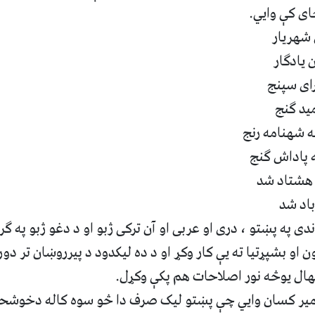
ای کې وایي.
 شهریار
 یادگار
ای سپنج
مید گنج
 شهنامه رنج
 پاداش گنج
 هشتاد شد
باد شد
ی په پښتو ، دری او عربی او آن ترکی ژبو او د دغو ژبو په ګرا
او بشپړتیا ته یې کار وکړ او د ده لیکدود د پیرروښان تر د
هال یوڅه نور اصلاحات هم پکې وکړل.
یر کسان وایي چې پښتو لیک صرف دا څو سوه کاله دخوشحال