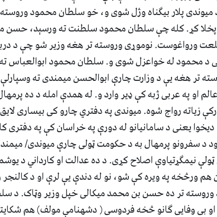
 میوندی پلار بیګناه وژل شوی و، خو سلطان محمود وروست
ه پخلا کړ. کله چې سلطان محمود سلطنت ته ورسېد، حسن می
لعت ورواغوست. نوموړی وروسته تر هغه وزیر شو چې د دربار
ی د محمود له خواعزل شوی و. سلطان محمود ابوالعباس ت
ته تر هغه یې د وزارت چارې ابوالحسن میمندی ته وسپارلې.
لم او په عربی ژبه کې ډیر وارد و. له همدې امله د ده پرمهال
رکې زیاته رواج شوه. میوندی په دفتري چارو کی بیساری لایق 
ا دیخوا یعنی د سامانیانو له دورې په خراسان کې په دفتری کا
د سفرونو پرمهال به د حکومت ټولی چارې میوندی/ میمندی
ټولې نیمګړتیاوې اصلاح کړی. د ده عدالت او کارداني د یوشم
هم ورڅخه په ویره کې شو، نو له دندې یې لرې او د کالنجر ز
وروسته تر ده حسن بن محمد میکالی خپل وزیر وټاک. د سل
و بی وفایی ګانو څخه فردوسی ( دشهنامې مولف) هم شکایت