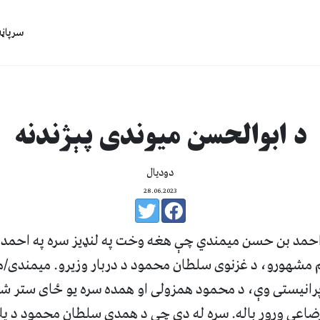
سرپاڼه
د ابوالحسن میوندی پېژندنه
دودیال
28.06.2023
حمد بن حسن میمندي چې هغه وخت په لنډیز سره په احمد می
 مشهورو، د غزنوی سلطان محمود د دربار وزیرو. میمندی/می
رانیستی وې، د محمود همزولی او همده سره یو ځای ستر ش
عی ورور باله. سره له دې چې د همدې سلطان محمود د پلا