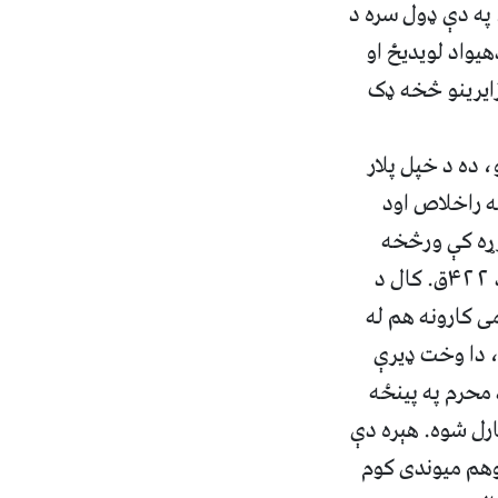
 په دې ډول سره د
یواد لویدیځ او
زایرینو څخه ډک
ده د خپل پلار
 سره له بند څخه راخلاص اود
زړه کې ورڅخه
خوښ نه و. په همدې خاطر یې لومړی د مسعود وړاندیز رد کړی و، خو بالاخره د ۴۲۲ق. کال د
ی کارونه هم له
ه، دا وخت ډیرې
 دفتر څخه پاتې شو، تر څو چې د ۴۲۴ق. کال د محرم په پينځه
ارل شوه. هېره دې
وهم میوندی کوم