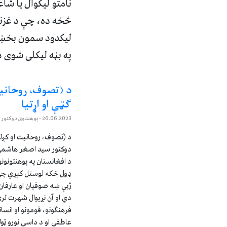
نامتو لیکوال یا ش
څخه ده، چې د غزنو
لیکدود سمون بخښون
په بڼه لیکلی شوی 
د (تصوف، روحانی
ګټې او اړتیا
26.06.2023
- پوهندوی دوکتور
د (تصوف، روحانیت او کږلې
دوکتور سید اصغر هاشم
د افغانستان په پوهنتونو
ډول ځکه لوستل کېږي چې ز
ژبې ښه صوفیان او عارفان
دي او آن نړیوال شهرت لر
فرهنګونو، قومونو او انسا
عاطفي او د داسې نورو ټول