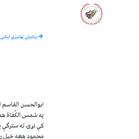
بېلابېلې ټولنيزې ليکنې
ابوالحسن القاسم ا
په شمس الکُفاة هم
کې نړۍ ته سترګې پ
محمود هغه خپل رضا