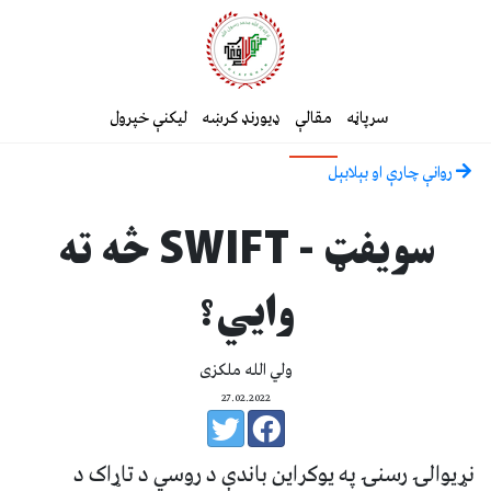
سرپاڼه
مقالې
ډیورنډ کرښه
لیکنې خپرول
روانې چارې او بېلابېل
سویفټ - SWIFT څه ته
وايي؟
ولي الله ملکزی
27.02.2022
نړیوالۍ رسنۍ په یوکراین باندې د روسي د تاړاک د