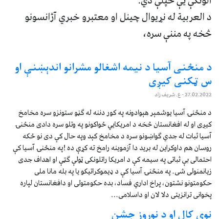
الوتکې یې خپلې دي.
د العربیة له نړیوال چینل او معتبرو خبري آژانسونو
څخه په مننې سره،
د منځنی آسیا د نیمه اشغالو مشرانو اندېښنې او
س ټکنی کیږی
27.02.2022
- ع. شریف زاد
د منځنۍ آسیا یوشمېر هېوادونه په کور دننه له ګڼو ستونزو سره مخامخ
کیږی او له افغانستان څخه د امریکایي ځواکونو په وتلو سره دادی منځنۍ
آسیا ثبات له جدي ګواښونو سره د مخامخ کېد وپه حال کې دی نو ځکه
روسان هم داوکراین له برید دا آزموینه رامخ ته کړې ده !په منځنۍ آسیا کې
احتمالی بې ثباتی په سیمه کې د امریکا راتلونکی ټولې ګټې او اهداف جدی
زیانمنولی شی. په منځنۍ آسیا کې د ډیموکراتیکو یا په بله مانا ملی
حکومتونو نشتون، پراخ اداري فساد، بده حکومتولی او دافغانستان لپاره
پخوانی ترانزیتی دلا لان او داسلامی...
نوی کال او د نوروز جشن