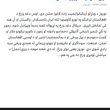
04.03.2022
- دودیال
نوروز د ویاړلو آریائیانو(نجیب زاده ګانو) جشن دی. اوس دغه ورځ د
افغانستان ترڅنګ په نورو ګاونډیو؛ لکه ایران،تاجسکتان، پاکستان او آن هند
کی لمانځل کیږی. سږکال دغه ورځ په نړیواله کچه رسماً وپیژندل شوه. زموږ
په ګڼ شمیر تاریخی آثاروکې دحماسو یادونه او زموږ د باتورو نیکونو دکار او
کښت دموسم د پیل ورځی او د یما(جمشید) تدبیر او د اوسنی افغانستان
تمدن، صنعت، سوداګری او دکروندو او بڼونو پریماني له همدې ورځې سره
یادې شوی دي. نوروز یعنی نوی ورځ. له دې څخه موخه د وري(حمل) د
میاشتی لومړی ورځ ده چی په هم...