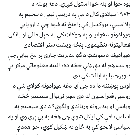
یوه خوا او بله خوا استول کیږي. دغه ټولنه د
۱۹۷۳میلادي کال د مې په دریمې نیټې د بلجیم په
پلازمینې، بروکسل کې رامنځ ته شوه چې د اروپايي
هیوادونو د قوانینو په چوکاټ کې به خپل مالي او بانکي
فعالیتونه تنظیموي. پنځه ویشت ستر اقتصادي
هیوادونه د سویفټ د ګډ مدیریت چارې پر مخ بیايي چې
روسیه هم له دې ډلې څخه ده،‌ البته معلوماتي مرکز یې
د ویرجنیا په ایالت کې دی.
اوس پوښتنه دا ده چې آیا دغه هیوادونه کولاې شي د
روسیې فدراسیون له دې مهم نړیوال سیستم څخه
وباسي او بندیزونه ورباندې ولګوي؟ د دې سیستم په
اساس نامې کې لیکل شوي چې هغه به بې پرې وي او په
سیاسي لانجو کې به ځان نه ښکیل کوي، خو همدې