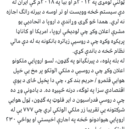
ټولنې لومړی په ۲۰۱۲م او بیا په ۲۰۱۸م کې ایران له
دې سیستم څخه وویست او تر اوسه د بیرته راتګ اجازه
نه لري. همدا څو ګړۍ وړاندې د اروپا د اتحادیې یو
مشرې اعلان وکړ چې لودیځې اروپا، امریکا او کاناډا
پریکړه وکړه چې د روسیې زیاتره بانکونه به له دې مالي
نظام څخه د باندې کړي.
له بله پلوه، د پیرنګیانو په ګډون، لسو اروپایي ملکونو
اعلان وکړ چې د روسیې د ملکي الوتکو پر مخ یې خپل
هوایې قلمرو / حریم بند کړ، چې دا پخپل ځای د یوې
اقتصادي سزا په توګه، درنه څپیړه ده. د یادونې وړ ده
چې د روسې فدراسیون د ایر فلوټ په ګډون، ټول هوایي
شرکتونه یې تقریبا زر ملکي الوتکې لري چې ۷۷۷ یې له
اروپایي هیوادونو څخه په اجارې اخیستې او یواځې ۲۳۰