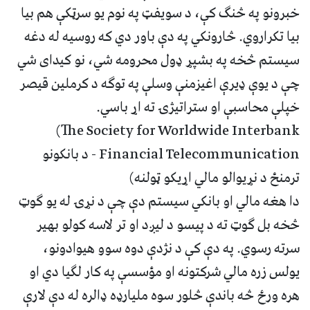
خبرونو په څنګ کې، د سویفټ په نوم یو سرټکې هم بیا
بیا تکراروي. څارونکي په دې باور دي که روسیه له دغه
سیستم څخه په بشپړ ډول محرومه شي، نو کیدای شي
چې د یوې ډیرې اغیزمنې وسلې په توګه د کرملین قیصر
خپلې محاسبې او ستراتیژۍ ته اړ باسي.
The Society for Worldwide Interbank)
Financial Telecommunication - د بانکونو
ترمنځ د نړیوالو مالي اړیکو ټولنه)
دا هغه مالي او بانکي سیستم دې چې د نړۍ له یو ګوټ
څخه بل ګوټ ته د پيسو د لیږد او تر لاسه کولو بهیر
سرته رسوي. په دې کې د نژدې دوه سوو هیوادونو،
یولس زره مالي شرکتونه او مؤسسې په کار لګیا دي او
هره ورځ څه باندې څلور سوه ملیارډه ډالره له دې لارې