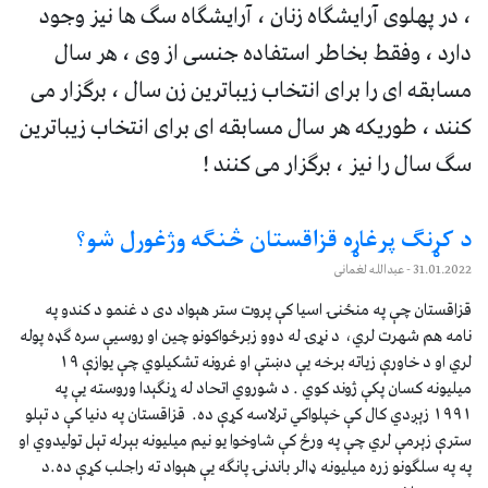
، در پهلوی آرایشگاه زنان ، آرایشگاه سگ ها نیز وجود
دارد ، وفقط بخاطر استفاده جنسی از وی ، هر سال
مسابقه ای را برای انتخاب زیباترین زن سال ، برگزار می
کنند ، طوریکه هر سال مسابقه ای برای انتخاب زیباترین
سگ سال را نیز ، برگزار می کنند !
د کړنګ پرغاړه قزاقستان څنګه وژغورل شو؟
31.01.2022
- عبدالله لغمانی
قزاقستان چې په منځنۍ اسيا کې پروت ستر هېواد دی د غنمو د کندو په
نامه هم شهرت لري، د نړۍ له دوو زبرځواکونو چين او روسیې سره ګډه پوله
لري او د خاورې زياته برخه یې دښتې او غرونه تشکيلوي چې يوازې ۱۹
ميليونه کسان پکې ژوند کوي . د شوروي اتحاد له ړنګېدا وروسته یې په
۱۹۹۱ زېږدي کال کې خپلواکي ترلاسه کړې ده. قزاقستان په دنيا کې د تېلو
سترې زېرمې لري چې په ورځ کې شاوخوا يو نيم ميليونه بېرله تېل توليدوي او
په په سلګونو زره ميليونه ډالر باندنۍ پانګه یې هېواد ته راجلب کړې ده.د