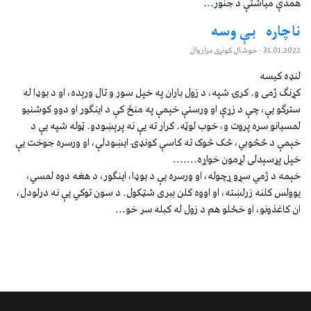
همدې مياشتې د جنور...
ناچاره بې وسه
31.01.2022
- خوشال کونړی مزاروال
لنډه کیسه
کړنګ ژمی و. کرۍ شپه، د زول باران په خپل سور و تال ورېده، او د بوډا له
سترګو یې، چې د زړې او ورستې خېمې په منځ کې د اینګور او دوو کوشنیو
لمسیانو سره پروت و، خوب لوټه. کرار ته یې نه پرېښودو. ټوله شپه یې د
خېمې د څڅوبي، څک څوک ته کاسې کونډۍ ایښودلې، او ورسره جوخت یې
خپل پړسېدلی لړمون خواړه.......
خېمه د ژمي سړو ړچوله، او ورسره یې د بوډا، اینګور، د هغه دوه لمسي،
یوولس کلنه زرلښته، او اووه کلن ببری شټکول. د سون توکي یې نه درلودل،
ان کاغذونو، او خځلو هم د زول له کبله سر خو...