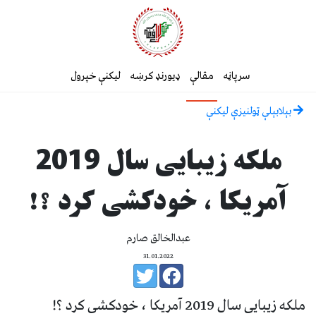
سرپاڼه
مقالې
ډیورنډ کرښه
لیکنې خپرول
بېلابېلې ټولنيزې ليکنې
ملکه زیبایی سال 2019
آمریکا ، خودکشی کرد ؟!
عبدالخالق صارم
31.01.2022
ملکه زیبایی سال 2019 آمریکا ، خودکشی کرد ؟!