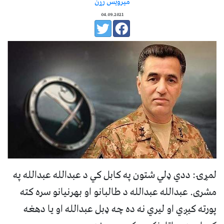
میرویس زړن
04.09.2021
لمړۍ: ددي ډلي شتون په کابل کي د عبدالله عبدالله په
مشری. عبدالله عبدالله د طالبانو او بهرنیانو سره کته
پورته کیږي او لیري نه ده چه ډبل عبدالله او یا دهغه