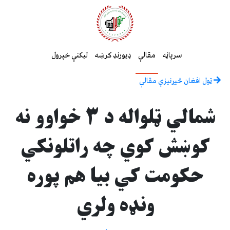
سرپاڼه
مقالې
ډیورنډ کرښه
لیکنې خپرول
ټول افغان څیړنیزې مقالې
شمالي ټلواله د ۳ خواوو نه
کوښش کوي چه راتلونکي
حکومت کي بیا هم پوره
ونډه ولري