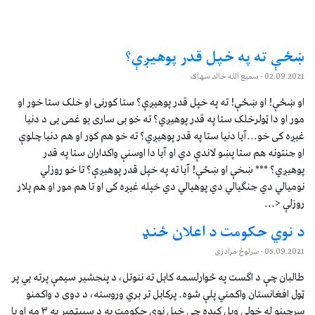
ښځې ته په خپل قدر پوهیږې؟
02.09.2021
- سمیع الله خالد سهاک
او ښځې! او ښځې! ته په خپل قدر پوهیږې؟ ستا کورنۍ او خلک ستا خور او
مور او دا ټولرخلک ستا په قدر پوهیږي؟ ته خو بی ساری یو غمی یی د دنیا
غیږه کی خو...آیا دنیا ستا په قدر پوهیږي؟ ته خو هم کور او هم دنیا چلوې
او جنتونه هم ستا پښو لاندې دي او آیا دا اوسنې واکداران ستا په قدر
پوهیږي؟ *** ښخې او ښځې! آیا ته په خپل قدر پوهیږې؟ تا خو روزلي
نومیالي دي جنګیالي دي پوهیالي دي خپله غیږه کی او تا هم مور او هم پلار
روزلې <...
د نوي حکومت د اعلان ځنډ
05.09.2021
- سرلوڅ مرادزی
طالبان چې د اګست په څوارلسمه کابل ته ننوتل، د پنجشیر سیمې پرته يي پر
ټول افغانستان واکمني پلې شوه. پرکابل تر بري وروسته، د دوی د واکمنو
سرچینو له خولې ویل کېده چې خپل نوی حکومت به د سیپټمبر په ۳ مه او یا