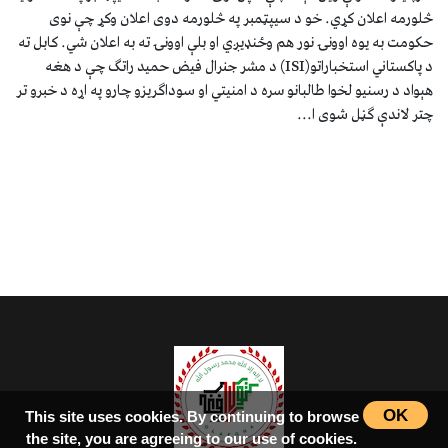
څلورمه اعلان کړي. خو د سیپټمبر په څلورمه دوی اعلان وکړ چې نوی
حکومت به یوه اوونۍ نور هم وځنډیږي او بلې اوونۍ ته به اعلان شي. کابل ته
د پاکستاني استخباراتو(ISI) د مشر جنرال فیض حمید راتګ چې د هغه
هېواد د رسنیو لخوا طالبانو سره د امنیتي او سوداګریزو چارو په اړه د خبرو تر
چتر لاندې ګڼل شوی ا...
OK
This site uses cookies. By continuing to browse
the site, you are agreeing to our use of cookies.