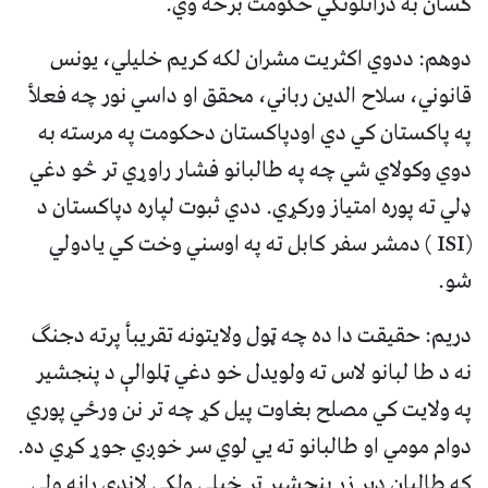
کسان به دراتلونکي حکومت برخه وي.
دوهم: ددوي اکثریت مشران لکه کریم خلیلي، یونس
قانوني، سلاح الدین رباني، محقق او داسي نور چه فعلأ
په پاکستان کي دي اودپاکستان دحکومت په مرسته به
دوي وکولاي شي چه په طالبانو فشار راوړي تر څو دغي
ډلي ته پوره امتیاز ورکړي. ددي ثبوت لپاره دپاکستان د
(ISI ) دمشر سفر کابل ته په اوسني وخت کي یادولي
شو.
دریم: حقیقت دا ده چه ټول ولایتونه تقریبأ پرته دجنګ
نه د طا لبانو لاس ته ولویدل خو دغي ټلوالې د پنجشیر
په ولایت کي مصلح بغاوت پیل کړ چه تر نن ورځي پوري
دوام مومي او طالبانو ته یي لوي سر خوږي جوړ کړي ده.
که طالبان ډير زر پنجشیر تر خپلی ولکي لاندي رانه ولي