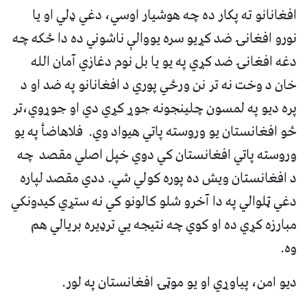
افغانانو ته پکار ده چه هوشیار اوسي، دغي ډلي او یا
نورو افغانۍ ضد کړیو سره یووالې ناشوني ده دا ځکه چه
دغه افغانۍ ضد کړي په یو یا بل نوم دغازي آمان الله
خان د وخت نه تر نن ورځي پوري د افغانانو په ضد او د
پره دیو په لمسون چلینجونه جوړ کړي دي او جوړوي،تر
څو افغانستان یو وروسته پاتي هیواد وي. فلاهاضأ په یو
وروسته پاتي افغانستان کي دوي خپل اصلي مقصد چه
د افغانستان ویش ده پوره کولي شي. ددي مقصد لپاره
دغي ټلوالي په دا آخرو شلو کالونو کي نه ستړي کیدونکي
مبارزه کړي ده او کوي چه نتیجه يي ترډیره بریالي هم
وه.
دیو امن، پیاوړي او یو موټۍ افغانستان په لور.