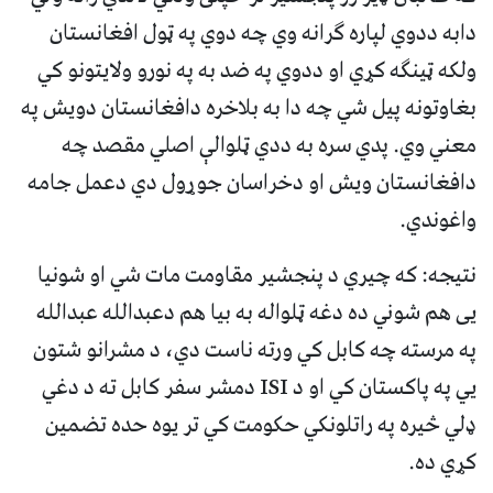
دابه ددوي لپاره ګرانه وي چه دوي په ټول افغانستان
ولکه ټینګه کړي او ددوي په ضد به په نورو ولایتونو کي
بغاوتونه پیل شي چه دا به بلاخره دافغانستان دویش په
معني وي. پدي سره به ددي ټلوالې اصلي مقصد چه
دافغانستان ویش او دخراسان جوړول دي دعمل جامه
واغوندي.
نتیجه: که چیري د پنجشیر مقاومت مات شي او شونیا
يی هم شوني ده دغه ټلواله به بیا هم دعبدالله عبدالله
په مرسته چه کابل کي ورته ناست دي، د مشرانو شتون
يي په پاکستان کي او د ISI دمشر سفر کابل ته د دغي
ډلي څیره په راتلونکي حکومت کي تر یوه حده تضمین
کړي ده.