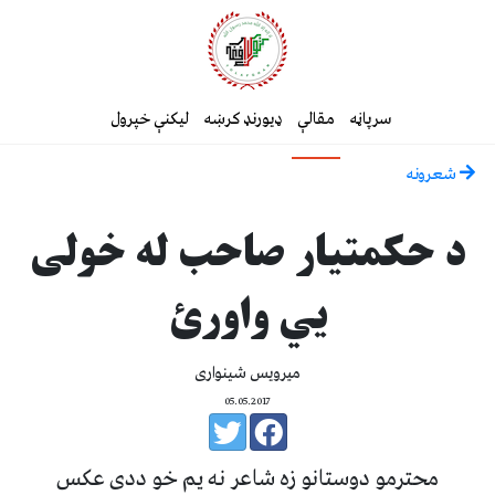
سرپاڼه
مقالې
ډیورنډ کرښه
لیکنې خپرول
شعرونه
د حکمتيار صاحب له خولی
يي واورئ
ميرويس شينواری
05.05.2017
محترمو دوستانو زه شاعر نه يم خو ددی عکس