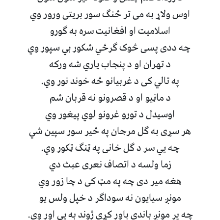
اوس ولاړ به می تر څنګ سور بريتی ورور وي
اسلاميت او افغانيت سره به ګورو
چه ددی پسی څوک ګرځي شکور بي سپور وي
د تهران او د پنجاب ياري شه ورکه
په تالي کی د غربيانو څه خوند نور وي.
د ماڼيو او د قصرونو نه قربان شم
اوسيدل د تورو غرونو لوي پيغور وي
هر سړی به ګل مرجان په څير سور سپين شي
چه يي سر د ګل خانی په ټنګ ټکور وي.
زما ولسه د اتصاف نعری عبث دي
هغه مير دی چه په مټ کی د چا زور وي
مونږ سيايون نه سوداګر د خپل ولس يو
چه پر مونږ باندی باور کړي ژوند به يي اور وي.