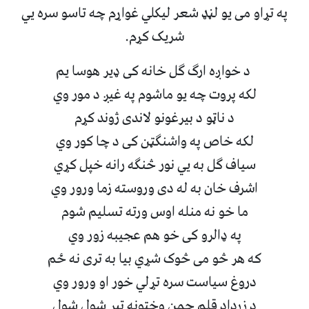
په تړاو می يو لڼډ شعر ليکلي غواړم چه تاسو سره يي
شريک کړم.
د خواږه ارګ ګل خانه کی ډير هوسا يم
لکه پروت چه يو ماشوم په غيږ د مور وي
د ناټو د بيرغونو لاندی ژوند کړم
لکه خاص په واشنګټن کی د چا کور وي
سياف ګل به يي نور څنګه رانه خپل کړي
اشرف خان به له دی وروسته زما ورور وي
ما خو نه منله اوس ورته تسليم شوم
په ډالرو کی خو هم عجيبه زور وي
که هر څو می څوک شړي بيا به تری نه ځم
دروغ سياست سره تړلي خور او ورور وي
د زرداد قلم چمن وختونه تير شول شول