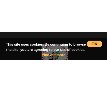
OK
This site uses cookies. By continuing to browse
the site, you are agreeing to our use of cookies.
Find out more
سرپاڼه
اسلامي‌ښونه
ډیورنډ‌کرښه
کتابونه
بحث فورمونه
شاعران
ټول افغان تګلاره
tolafghan@gmail.com