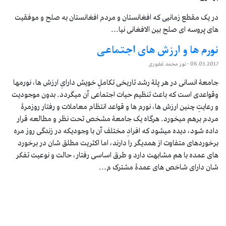
در یک مقطع زمانیی که افغانستان و مردم افغانستان به صلح و موفقیت
های پروسه ای صلح بین الافغانی نیا...
نورم ها و ارزش های اجتماعی
06.05.2017
- نور محمد غفوری
جامعۀ انسانی در هر پلۀ رشد تاریخی تکاملِ خویش دارایِ ارزش ها، نورمها
وقواعدی است که باعث تنظیم حیات اجتماعی آن میگردد. بدون موجودیت
و رعایتِ چنین ارزش ها، نورم ها و قواعد انتظام معاملات و رفتار روزمرۀ
مردم برهم میخورد. هرگاه یک جامعۀ مشخص تحت نظر و مطالعه قرار
داده شود، دیده میشود که افرادِ مختلف آن با وجودیکه در زندگی روز مره
برخوردهای متفاوت از همدیگر را دارند، اما اکثریت مطلق شان در برخورد
های عمده با هم مشابهت دارد و طرق اساسی رفتار، حالت و نوعیت تفکر
شان دارای شاخص های عمدۀ مشترک م...