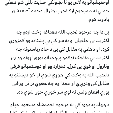
اوجنبشیانو په لاس یو نا بښونکي جنایت بللي شو دهغي
جملي نه د مرحوم ارکانحرب جنرال محمد آصف شور
یادونه کوم.
بل دا چه مرحوم نجیب الله دهماغه وخت اردو چه
اکثریت يی خلقیان او په سر کي يي پښتانه وو کمزوري
کړه. او دهغي په مقابل کي يی د خاد ریاستونه چه
اکثریت يي دتاجک توکمو پرچمیانو پوري اړوند وو ډیر
ونازول او قوي يي کړل. دهزاره وو او دوستمیانو فرقي
دنجیب الله په وخت کي جوړي شوي تر څو دپښتنو په
مقابل کي ودریږي او همدا وه چه هغوي تر نن ورځي
پوري افغان ولس ته لوي سر خوږي جوړ شوي ده.
دجهاد په دوره کي به مرحوم احمدشاه مسعود خپلو