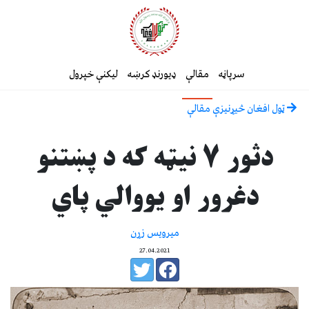
سرپاڼه
مقالې
ډیورنډ کرښه
لیکنې خپرول
ټول افغان څیړنیزې مقالې
دثور ۷ نیټه که د پښتنو
دغرور او یووالي پاي
میرویس زړن
27.04.2021