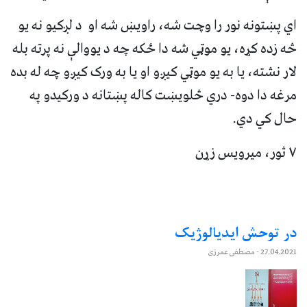
اي پښتونه نور را وچت شه، راویښ شه او د لږکیو نه یو
څه زده کړه، یو موټي شه دا ځکه چه د یووالې نه پرته بله
لار نشته، یا به یو موټي کیږو او یا به ورک کیږو چه له بده
مرغه دا دوه- دري څلویښت کاله پښتانه د ورکیدو په
حال کي دي.
۷ ثور، میرویس زړن
در توحش ایدیالوژیک
27.04.2021
- مصطفی عمرزی