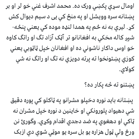
اومال سړي پکښي ورک ده. محمد اشرف غني خو لر او بر
پښتانه سره وویشل او په منځ کي يی د سیم دیوال کش
کړ. لیري به نه ځم په همدا لنډه موده کي یعني پنځه-
شپږ کاله مخکي به افغانانو تر آټک آزاد تګ او راتګ کاوه
خو اوس داکار ناشوني ده او افغانان خپل ټاټوبي یعني
کوزي پښتونخوا ته پرته دویزي نه تګ او راتګ نه شي
کولاي.
پښتنو ته څه پکار ده؟
پښتانه باید نوره دخپلو مشرانو په ټاکلو کي پوره دقیق
شي دهیواد پلورونکي او خاينین د نوره خپل مشران نه
ټاکي او دهغوي په ضد دجدي اقدام وکړي. وګورئ نن
ورځ ولې ټول هزاره یو بل سره یو موټي شوي دي ازبک