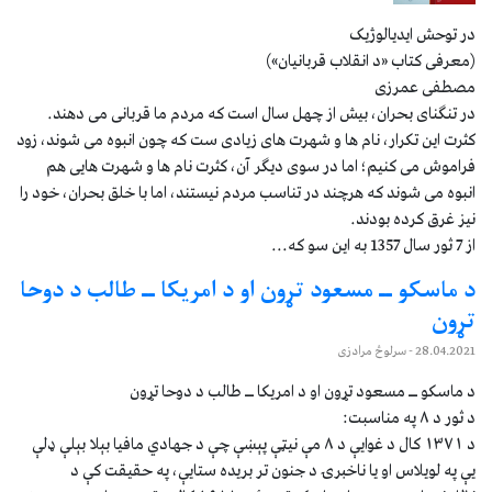
در توحش ایدیالوژیک
(معرفی کتاب «د انقلاب قربانیان»)
مصطفی عمرزی
در تنگنای بحران، بیش از چهل سال است که مردم ما قربانی می دهند.
کثرت این تکرار، نام ها و شهرت های زیادی ست که چون انبوه می شوند، زود
فراموش می کنیم؛ اما در سوی دیگر آن، کثرت نام ها و شهرت هایی هم
انبوه می شوند که هرچند در تناسب مردم نیستند، اما با خلق بحران، خود را
نیز غرق کرده بودند.
از 7 ثور سال 1357 به این سو که...
د ماسکو ــ مسعود تړون او د امریکا ــ طالب د دوحا
تړون
28.04.2021
- سرلوڅ مرادزی
د ماسکو ــ مسعود تړون او د امریکا ــ طالب د دوحا تړون
د ثور د ۸ په مناسبت:
د ۱۳۷۱ کال د غوایې د ۸ مې نیټې پېښې چې د جهادي مافیا بېلا بېلې ډلې
يې په لویلاس او یا ناخبرۍ د جنون تر بریده ستایې، په حقیقت کې د