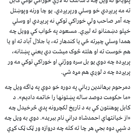
پلویانو ته ویل چه د سالنګ له لاري خوراکي توکي کابل
ته مه پریږدي خو وسلي ورپریږدي. یو چا ورنه وپوښتل
چه آمر صاحب ولي خوراکي توکي نه پریږدي او وسلي
خپلو دښمنانو ته لیږي. مسعود په ځواب کي وویل چه
همدا وسلي چیرته ځي یا کندهار ته، یا جلال آباد ته او یا
هم خوست ته او هلته څوک میشت دي یعني پښتانه،
پریږده چه دوي یو بل سره ووژني او خوراکي توکي مه ور
پریږده چه د لوږي هم مړه شي.
دمرحوم برهاندین رباني په دوره خو دوي په ډاګه ویل چه
«ما حکومت دوصد ساله پښتونها را خاتمه دادیم». د
کابل پوهنتون کي به د تاریخ لکچرونه پدي څرخیدل چه
«از خیانتهاي احمدشاه دراني نام ببرید». دوي به ویل چه
د شپي دوه بجي هر چا ته کله چه دروازه ور ټک ټک کړي