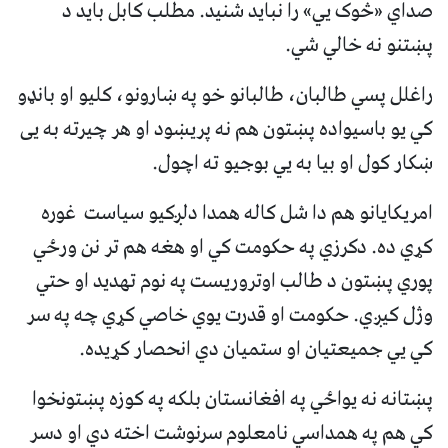
صداي «څوک یي» را نباید شنید. مطلب کابل باید د
پښتنو نه خالي شي.
راغلل پسي طالبان، طالبانو خو په ښارونو، کلیو او بانډو
کي یو باسیواده پښتون هم نه پریښود او هر چیرته به يی
ښکار کول او بیا به يي بوجیو ته اچول.
امریکایانو هم دا شل کاله همدا دلږکیو سیاست غوره
کړي ده. دکرزي په حکومت کي او هغه هم تر نن ورځي
پوري پښتون د طالب اوتروریست په نوم تهدید او حتي
وژل کیږي. حکومت او قدرت یوي خاصي کړي چه په سر
کي یي جمیعتیان او ستمیان دي انحصار کړيده.
پښتانه نه يواځي په افغانستان بلکه په کوزه پښتونخوا
کي هم په همداسي نامعلوم سرنوشت اخته دي او دسر