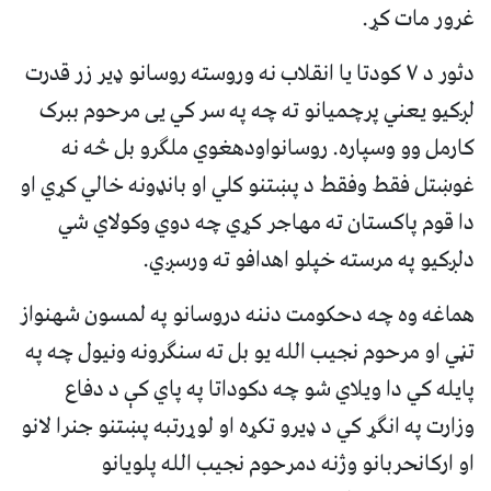
غرور مات کړ.
دثور د ۷ کودتا یا انقلاب نه وروسته روسانو ډیر زر قدرت
لږکیو یعني پرچمیانو ته چه په سر کي يی مرحوم ببرک
کارمل وو وسپاره. روسانواودهغوي ملګرو بل څه نه
غوښتل فقط وفقط د پښتنو کلي او بانډونه خالي کړي او
دا قوم پاکستان ته مهاجر کړي چه دوي وکولاي شي
دلږکیو په مرسته خپلو اهدافو ته ورسږي.
هماغه وه چه دحکومت دننه دروسانو په لمسون شهنواز
تڼي او مرحوم نجیب الله یو بل ته سنګرونه ونیول چه په
پایله کي دا ویلاي شو چه دکوداتا په پاي کې د دفاع
وزارت په انګړ کي د ‌‌‌‌‌‌ډيرو تکړه او لوړرتبه پښتنو جنرا لانو
او ارکانحربانو وژنه دمرحوم نجیب الله پلویانو