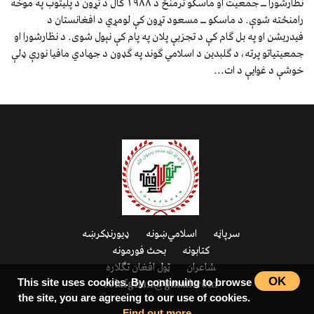
نظارشورا ــ جمعیت او ماسکو ترمنځ د ۱۹۸۸ کال د تړون د پلیتوب په موخه
رامنځته شوې. د ماسکو ــ مسعود تړون کې لومړي د افغانستان د
فیدریشن او په بل ګام کې د تجزیې پلان په پام کې نېول شوی. د نظارشورا او
جمعیتیاتو پرته، د ګلبدین د اسلامي ګوند په ګډون د جهادي مافیا نورې ډلې
خوشې د غوايې د ات...
سرپاڼه
اسلامي‌ښونه
ډیورنډ‌کرښه
کتابونه
بحث فورمونه
شاعران
ټول افغان تګلاره
OK
tolafghan@gmail.com
This site uses cookies. By continuing to browse
the site, you are agreeing to our use of cookies.
Find out more