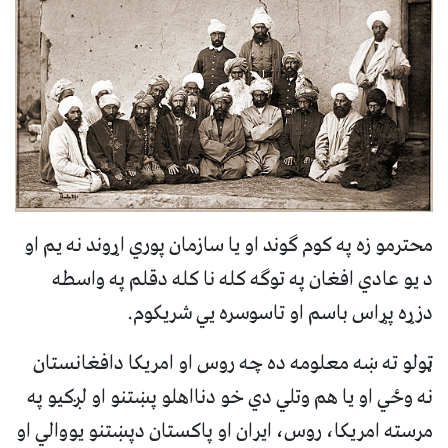
محترمو زه په کوم ګوند او یا سازمان پوري اړوند نه یم او
د یو عادي افغان په توګه کله نا کله دقلم په واسطه
دزړه پړاس باسم او تاسوسره يي شریکوم.
ټولو ته ښه معلومه ده چه روس او امریکا دافغانستان
نه وځي او یا هم وتلي دي خو دنااهلو پښتنو او لږکیو په
مرسته امریکا، روس، ایران او پاکستان دپښتنو یووالي او