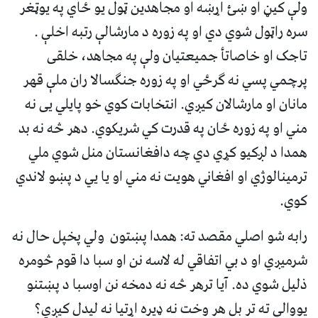
ولې کيڼ او ښئ اړښه او مجاهدین ټول یو ځاي په یوټغر
سره راټول شوي دي او په زوره د مارشالې رتبه اخلې .
تاجک او خاصاتأ جمیعتیان ولې په مجاهد، خلقی
پرچمي پسي نه ګرځي او په زوره جنګسالا ران ملې قهر
مانان او مارشالان کیږي. انتخابات کوي خو پایلي يی نه
مني او په زوره ځان په قدرت کي شریکوي. دهر څه نه بد
همدا د لږکيو کړي دي چه دافغانستان منل شوي ملي
ترمینالوژي او افغاني هويت نه مني او یا يي د پښو لاندي
کوي.
رابه شو اصلي مقصد ته: همدا پښتون ولي پخپل حال نه
شرمیږي او د بي اتفاقي له لاسه نن او سبا دا قوم څومره
ذلیل شوي ده. آيا ترهر څه نه دمخه نن اوسبا د پښتنو
یووالې ته تر بل هر وخت نه ‌‌‌‌‌‌ډيره اړتیا نه لیدل کیږي؟