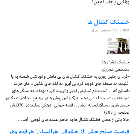
رهایی یابد. آمین!
خشتک کشال ها
12.03.2021
- مصطفی عمرزی
خشتک کشال ها
مصطفی عمرزی
«فردای چنین روزی به خشتک کشال های بی دانش و اوباشان شمله به پا
افتیده، به سفله های کوچه گرد بی آبرو، به لکه های ننگین دامان هرات
باستان که ... تحت نام تسلیمی اجیر و تربیت کرده بودند، به سنگر های
مجاهدین، امر حمله می دهند.» (کرباس پوش های برهنه پا، خاطرات دکتور
حسن شرق، سباکتابخانه، پشاور، قصه خوانی- دهکی نعلبندی، 1370ش،
صفحه ی 305)
حالا یکی از همان خشتک کشال ها به خاطر عقده های قومی، آمد...
فرصت صلح حقی از حقوقی هرانسان٬ هرقوم وهر