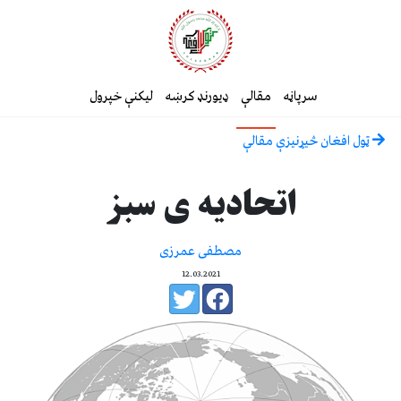
سرپاڼه
مقالې
ډیورنډ کرښه
لیکنې خپرول
ټول افغان څیړنیزې مقالې
اتحادیه ی سبز
مصطفی عمرزی
12.03.2021