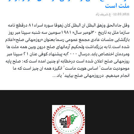
ملت است
12.03.2021
- ع.شریف زاد
وقل جاءالحق وزهق البطل ان البطل کان زهوقا سوره اسراء۸۱ درقطع نامه
سازما ملل به تاریخ ۳۰نومبر سال« ۱۹۸۱سومین سه شنبه سیپتا مبر روز
بازگشایی جلسات عادی مجمع عمومی رسما بعنوان «روزجهانی صلح»اعلام
شده است.تا به بزرگداشت وتحکیم آرمانهای صلح درون وبین همه ملت ها
ومردمان اختصاص یابد.درسال ۲۰۰۰به پیشنهاد کوفی عنان ۲۱ سیپتا مبر
روزجهانی صلح اعلان شده است درخطابه او چنین امده است که: صلح پایه
موجودیت ماست٬ اساس هویت ماست٬ انگیزه همه ان چیز است که ما
انجام میدهیم. درروزجهانی صلح بیایید٬ یاد...