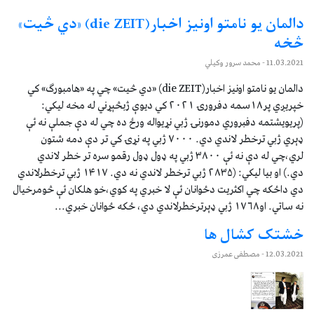
دالمان یو نامتو اونیز اخبار(die ZEIT) «دي څیت»
څخه
11.03.2021
- محمد سرور وکیلي
دالمان یو نامتو اونیز اخبار(die ZEIT) «دي څیت» چي په «هامبورګ» کي
خپریږي پر۱۸سمه دفرورۍ ۲۰۲۱ کي دیوې ژبڅېړني له مخه لیکي:
(پریویشتمه دفبروري دمورنۍ ژبي نړیواله ورځ ده چي له دې جملې نه ئې
ډېري ژبي ترخطر لاندي دي. ۷۰۰۰ ژبي په نړۍ کي تر دې دمه شتون
لري،چي له دې نه ئې ۳۸۰۰ ژبي په ډول ډول رقمو سره تر خطر لاندي
دي.) او بیا لیکي: (۲۸۳۵ ژبي ترخطر لاندي نه دي. ۱۴۱۷ ژبي ترخطرلاندي
دي داځکه چي اکثریت دځوانان ئې لا خبري په کوي،خو هلکان ئې څومرخیال
نه ساتي. او۱۷۶۸ ژبي ډېرترخطرلاندي دي، ځکه ځوانان خبري...
خشتک کشال ها
12.03.2021
- مصطفی عمرزی