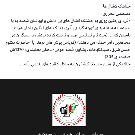
خشتک کشال ها
مصطفی عمرزی
«فردای چنین روزی به خشتک کشال های بی دانش و اوباشان شمله به پا
افتیده، به سفله های کوچه گرد بی آبرو، به لکه های ننگین دامان هرات
باستان که ... تحت نام تسلیمی اجیر و تربیت کرده بودند، به سنگر های
مجاهدین، امر حمله می دهند.» (کرباس پوش های برهنه پا، خاطرات دکتور
حسن شرق، سباکتابخانه، پشاور، قصه خوانی- دهکی نعلبندی، 1370ش،
صفحه ی 305)
حالا یکی از همان خشتک کشال ها به خاطر عقده های قومی، آمد...
سرپاڼه
اسلامي‌ښونه
ډیورنډ‌کرښه