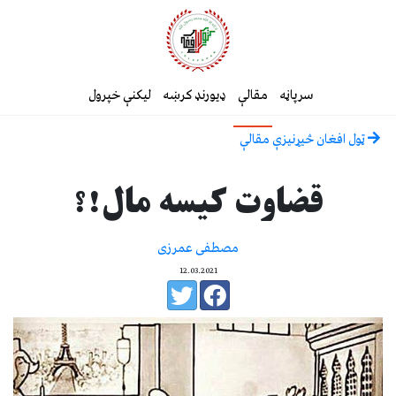
سرپاڼه
مقالې
ډیورنډ کرښه
لیکنې خپرول
ټول افغان څیړنیزې مقالې
قضاوت کیسه مال!؟
مصطفی عمرزی
12.03.2021