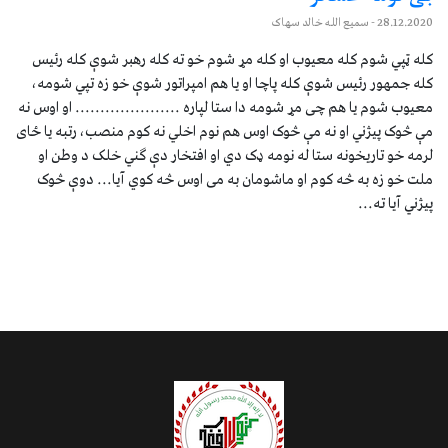
28.12.2020
- سمیع الله خالد سهاک
کله ټپي شوم کله معیوب او کله مړ شوم خو ته کله رهبر شوې کله رئیس
کله جمهور رئیس شوې کله پاچا او یا هم امپراتور شوې خو زه تپي شومه،
معیوب شوم یا هم چی مړ شومه دا ستا لپاره ..................... او اوس نه
مې څوک پیژني او نه مې څوک اوس هم نوم اخلي نه کوم منصب، رتبه یا ځای
لرمه خو تاریخونه ستا له نومه ډک دي او افتخار دې ګني خلک د وطن او
ملت خو زه به څه کوم او ماشومان به می اوس څه کوي آیا... دوې څوک
پیژني آیا ته...