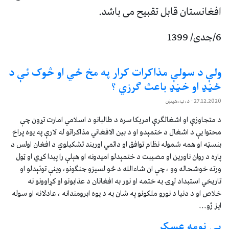
افغانستان قابل تقبیح می باشد.
6/جدی/ 1399
ولې د سولې مذاکرات کرار په مخ ځي او څوک ئې د
ځڼډ او خڼډ باعث ګرزي ؟
27.12.2020
- د،ب،هيښ
د متجاوزې او اشغالګرې امريکا سره د طالبانو د اسلامي امارت تړون چې
محتوا يې د اشغال د ختمېدو او د بين الافغاني مذاکراتو له لارې په يوه پراخ
بنسټه او همه شموله نظام توافق او دائمي اوربند تشکيلوي د افغان اولس د
پاره د روان ناورين او مصيبت د ختمېدلو امیدونه او هېلې را پيدا کړي او ټول
ورته خوشحاله وو ، چې ان شاءالله د څو لسيزو جنګونو، وينې توئېدلو او
تاريخي استبداد لړۍ به ختمه او نور به افغانان د عذابونو او کړاوونو نه
خلاص او د دنيا د نورو ملکونو په شان به د يوه ابرومندانه ، عادلانه او سوله
ايز ژو...
بی نومه عسکر