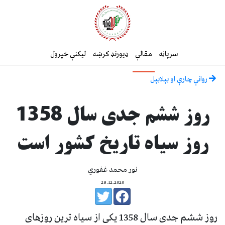
سرپاڼه
مقالې
ډیورنډ کرښه
لیکنې خپرول
روانې چارې او بېلابېل
روز ششم جدی سال 1358
روز سیاه تاریخ کشور است
نور محمد غفوري
28.12.2020
روز ششم جدی سال 1358 یکی از سیاه ترین روزهای