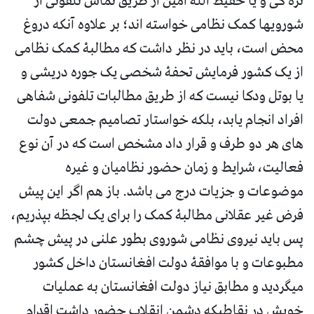
تره کی و یا حفیظ الله امین از طریق تماس تلفونی از
شورویها کمک نظامی خواسته اند؛ بر علاوه آنکه دروغ
محض است، باید در نظر داشت که مطالبۀ کمک نظامی
از یک کشور فرمایش تحفۀ شخصی یک جوره دریشی و
یا بوتل ودکا نیست که از طریق مطالبات تلفونی شفاهی
افراد انجام یابد، بلکه خواستار تصامیم جمعی دولت
های هر دو طرف و قرار داد مشخص است که در آن نوع
فعالیت، شرایط و زمان حضور نظامیان و غیره
موضوعات و جزیات درج می باشد. باز هم اگر این پیش
فرض غیر عقلانی مطالبۀ کمک را برای یک لجظه بپذریم،
پس باید نیروی نظامی شوروی بطور علنی در پیش چشم
مطبوعات و با موافقۀ دولت افغانستان داخل کشور
میگردید و مطابق نیاز دولت افغانستان به عملیات
خویش در نقاطیکه دشمن انقلاب حضور داشت اقدام