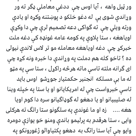
ور ټیل واهه ، آیا اوس چې ددغې معاملې ډګر ته ور
وړاندې شوی یې له دغو خلکو د پوښتنه وکړه او یادې
ورته ویلي چې ته ګواکی دعه تصمیم لرې چې دا وکړې
اویاهغه ، ستا پلاوې په کومه عامه غونډه کې دغه ملت
خبرکړ چې دغه اویاهغه معامله مو تر لاس لاندې نیولی
ده ؟ تاخو کله هم دملت په وړاندې دا خبره ونه کړه چې
ای ګرانه ملته تاسې ماته هرڅه راکړل ، ستا سې په مټو
له ما بې مسلکه انجنیر حکمتیار جوړشو اوس باید
تاسې خبرواست چې له امریکایانو او یا ستا په خپله وینا
له صلیبیانو او یا دهغو له ګوډاګیانو سره دا کوم اویا
هغه .... زه او ما غوندې په سلګونو ستا راتګ ته هرکلی
وایی ، ستا هرقدم به پرلیمو باندې ومنو خو یوازې دومره
وایو چې آیا ستا راتګ به دهغو پکتیاوالو ژغورونکو په