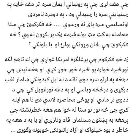
چې هغه لړۍ چې په روښاني ا یمان سره تر دغه ځایه په
رښتیاینې سره را رسیدلې وه ، په دومره نامردۍ
اوتسلیمۍ سره پای ته ورسوي .... څه فکرکوئ چې ستا
معامله به کټ مټ یوله شرمه ډک پریکړون نه وي ؟ څه
فکرکوئ چې ځان وړونکي بولئ او با یلونکي ؟
زه خو فکرکوم چې یرغلګره امریکا غواړي چې له تاهم لکه
نورځیره خواره یو ځیره خور جوړ کړي او هغه نیښ چې
دهغه په لرلو سره دوی تاته د نه ایل کیدونکي ښامار لقب
درکړی و درڅخه وباسي او په دغه تورغوبل کې چي د
ددوی تر مادي او پوځي محاصره لاندې دی تا هم ایله
کړي چي ځه نور نو ستا له خوا هم هغه خطرنشته چې
پرهغه به پښتون مسلمان قام ونازیږي او یا به د هغه په
خاطر د یوه خپلواک او آزاد راتلونکی خوبونه وګوري ...