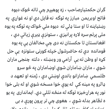
ګران حکمتیارصاحب ، زه پوهیږم چې تاته څوک دیوه
فاتح اوبریمن مبارز په توګه نه قایل دي او نه غواړي په
رښتیاینه تا او ستا ډلې ته دیوه ملي ځواک په توګه په یوه
ملی پرتم سره لاره پرانیزي ، ستونزې ډیرې زیاتې دي ،
افغانستان تا جکستان نه دی چې مخالفان یې په یوه
قومانده دې ته حاضرشول خپله کورنۍ ستونزه یې حل
کړه او وطن ته یې آرامي ور وبښله ، دلته چنجی ماران
شوي ، ماران ښاماران شوي اوښاماران په څو سرو
طلسمي ښامارانو باندې اوښتي دي ، ژمنه او تعهد د
ډالرو په مینه کې له یوې خوا مسخه شوي او له بلی خوا
نور په هراړخیزه توګه له منځه تللې دي. ایمانداری په یو
ه تظاهر بدله شوې ، هغوی چي تر پرون پورې د بی