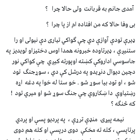
آمدی جانم به قربانت ولی حالا چرا ؟
بی وفا حالا که من افتاده ام از پا چرا ؟
ډیرې تودې آوازې دي چې ګواکي تیاری دې نیولی او را
ستنیږې ، ډیرتاوده خبرونه همدا اوس دختیزاو لویدیز په
جاسوسي اداروکې کښته اوپورته کیږي چې کواکي نور
دچین دیوال دنړیدو په درشل کې دي ، سوړجنګ تود
شو ، او تود بیا سوړ شو . خو ستا له خوا په دغه اړه
رښتیاوې دا ښکاروي چې جنګ سوړ شو او میري تود !
که څنګه ؟
نیمه پیړۍ منډې ترړې ، په پردیو پسې او پردي
پرتاپسې ، کله ته مخکې دوی درپسې او کله هم دوی