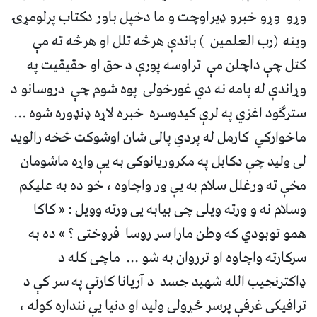
وړو وړو خبرو ډیراوچت و ما دخپل باور دکتاب پرلومړۍ
وینه (رب العلمین ) باندې هرڅه تلل او هرڅه ته مې
کتل چې داچلن مې تراوسه پورې د حق او حقیقیت په
وړاندې له پامه نه دي غورخولی پوه شوم چې دروسانو د
سترګود اغزي په لرې کیدوسره خبره لاړه ډنډوره شوه ...
ماخوارکي کارمل له پردي پالی شان اوشوکت څخه رالوید
لی ولید چې دکابل په مکروریانوکی به یې واړه ماشومان
مخې ته ورغلل سلام به یې ور واچاوه ، خو ده به علیکم
وسلام نه و ورته ویلی چی بیابه یی ورته وویل : « کاکا
همو توبودي که وطن مارا سر روسا فروختی ؟ » ده به
سرکارته واچاوه او ترروان به شو ... ماچی کله د
ډاکترنجیب الله شهید جسد د آریانا کارتې په سر کې د
ترافیکی غرفې پرسر ځړولی ولید او دنیا یې ننداره کوله ،