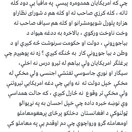
چې که امریکایان همدومره پیسې په مافیا یې دود کله
تاته ، کله کرزي صاحب ته او کله هم د شورای نظاراو
هزاره پلورل شویومشرانو او کله هم سیاف صاحب ته
وخت ناوخت ورکوي ، بالاخره به ددغه هیواد د
بیاجوړونې ، دولت او حکومت سرنوشت څه کیږي او د
وطن د بیا جوړونې کار به څنګه کیږي ؟ زه نه پوهیږم چې
یرغلګر امریکایان ولې بیاهم له تیرو درس نه اخلي،
سیګار او نوري جاسوسي تفتشي اجنسۍ ولي مخکې له
مخکې خپل دولت ته نه وایي چې دغه امریکایي تیروتنې
ولې مخکې تر وقوع نه څارل کیږي ، که حالت همداسې
وي نوښه خبره داده چې خپل احسان به په نړیوالو
ټولنوکې د افغانستان دخلکو پرځای پرهغومعاملو
اومعامله ګرو ورواچوي چې دم اوقدم یې په معاملو کې