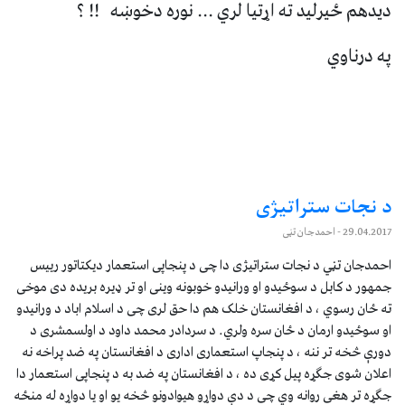
دیدهم ځیرلید ته اړتیا لري ... نوره دخوښه !! ؟
په درناوي
د نجات ستراتیژی
29.04.2017
- احمدجان تڼی
احمدجان تڼي د نجات ستراتیژی دا چی د پنجاپی استعمار دیکتاتور رییس
جمهور د کابل د سوځیدو او ورانیدو خوبونه وینی او تر ډیره بریده دی موخی
ته ځان رسوي ، د افغانستان خلک هم دا حق لری چی د اسلام اباد د ورانیدو
او سوځیدو ارمان د ځان سره ولري. د سردادر محمد داود د اولسمشری د
دورې څخه تر ننه ، د پنجاپ استعماری اداری د افغانستان په ضد پراخه نه
اعلان شوی جګړه پیل کړی ده ، د افغانستان په ضد به د پنجاپی استعمار دا
جګړه تر هغی روانه وي چی د دې دواړو هیوادونو څخه یو او یا دواړه له منځه