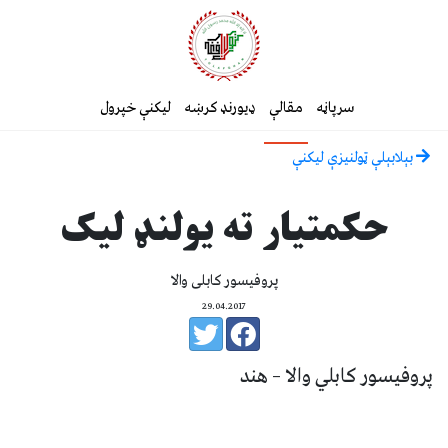
سرپاڼه
مقالې
ډیورنډ کرښه
لیکنې خپرول
بېلابېلې ټولنيزې ليکنې
حکمتیار ته یولنډ لیک
پروفیسور کابلی والا
29.04.2017
پروفیسور کابلي والا – هند