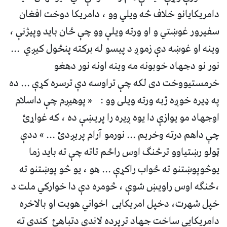
دامریکایانو خلاف څه ویلي وو ، دامریکا دوخت افغان
سفیرور غوښتي و او ورته ویلې وو چې ځان باید وپیژنې ،
وینه او غوښه دې زموږ د پیسو له برکته پنځول کیږي ...
نور نو دجهاد خوبونه مه وینه اونه نور دهغو
خرمستیووخت دی لکه چې تراوسه دې ترسره کړې ... ده
په ډیره خوږه ژبه ورته ویلی وو : « پوهیږم چې داسلام
اوجهاد مو یوازې دا یوه ږیره را پریښې ده ، که غواړئ
چې داهم درته وخریم ... نورمو آرام پریږدئ ... » ددې
ټولو رښتیاوو ترڅنګ اوس راځم تاته چې ته باید زما
یوڅوپوښتنو ته ځواب راکړې ... هو ، یو څو پوښتنو ته
،څنګه اوس راویښ شوې ، څومره دې دا خوارکي ملت د
خپل شهرت، دخپل امریکایی اخواني هویت او بالاخره
دامریکایی ساخت جهاد ترپرده لاندې دتباهئ کندې ته