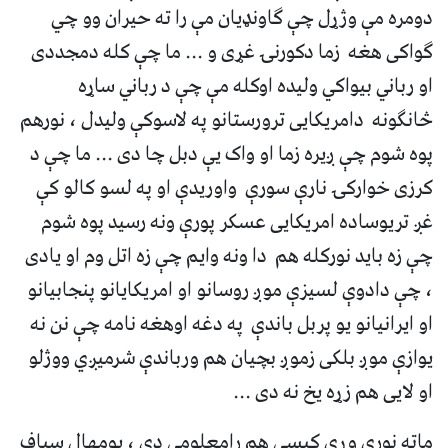
دومره مې وژړل چې ګاونډیان مې را ته حیران وو چي
ګواکی هغه زما دکورنۍ غړی و ... ما چې کله دمجددی
او رباني بیواکي ولیده اوکله مې چې د رباني ساړه
څانګونه دامریکایی ترورستانو په لاسوکې ولیدل ، نورهم
پوه شوم چې ږیره زما او واک یې دبل چا دی ... ما چې د
کرزی خوارکۍ نارې سورې واوریدې او په لسو کالو کې
غږ تریوساده امریکایی عسکر پورې ونه رسید پوه شوم
چې زه باید نورکله هم دا ونه وایم چې زه اتل وم او یادی
، چې دادوې لسیزې موږ روسانو او امریکایانو پنجابیانو
او ایرانیانو یو پربل باندې په دغه اوهغه نامه چې نن نه
یوازې موږ بلکی زموږ بچیان هم ورباندې شرمیږي ووژلو
او لایی هم زړه یخ نه دی ...
ماته نورې وړې کیسې هم رامعلومې دي ، یومهال سیاف