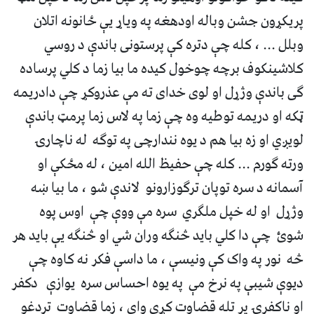
پریکړون جشن وباله اودهغه په ویاړ یې ځانونه اتلان
وبلل ... ، کله چې دتره کې پرستونی باندې د روسي
کلاشینکوف برچه چوخول کیده ما بیا زما د کلي پرساده
ګی باندې وژړل او لوی خدای ته مې عذروکړ چې دادریمه
ټکه او دریمه توطیه وه چې زما په لاس زما پرمټ باندې
لویږي او زه بیا هم د یوه نندارچی په توګه له ناچارۍ
ورته ګورم ... کله چې حفیظ الله امین ، له مځکې او
آسمانه د سره توپان ترګوزارونو لاندې شو ، ما بیا ښه
وژړل او له خپل ملګري سره مې ووې چې اوس پوه
شوئ چې دا کلي باید څنګه وران شي او څنګه یې باید هر
څه نور په واک کې ونیسې ، ما داسې فکر نه کاوه چې
دیوې شیبې په نرخ مې په یوه احساس سره یوازې دکفر
او ناکفرۍ پر تله قضاوت کړی وای ، زما قضاوت تردغو