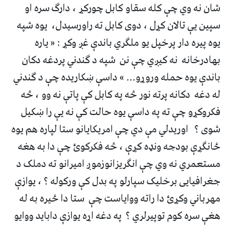
شان نه وي چې کله سقاو کابل چورکړ ، دارګ سره او
سپین یې تالان کړل ، دوی کابل ته راورسیدل، یوه شپه
یوه پیره دار پرخپل یو ملګري باندې غږ وکړ : « یاره
بهادرخانه نه کیږي چې نن شپه د ګندني پردغه دکان
باندې یوه حمله وروړو... » داسې ښکاریده چې د ګندني
له دغه دکانه پرته نور څه په کابل کې پاتې نه وو ، څه
فکروکړو چې ته په داسې یوه حالت کې نه یې را ښکیل
شوی ؟ اوریدلي مې دي چې امریکایانو ستا لپاره هم یوه
ځانګړې بودجه ونډه کړې ، څه فکرکوئ چې دا به هغه
مستعمري نه وي چې انګریزانوزموږ امیرانو ته دملک د
جغرافیایی برخلیک سپارلو په بدل کې ورکوله ؟ ، یوازې
مهرباني وکړئ دا راته ووایاست چې ستا دا ځیره به له
هغې سره کوم توپیرلري ؟ په دغه اړه یوازې داباید ووایو