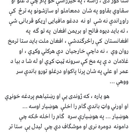
ستا کور دی ، راشه ، په خیرراشې خو پام چې د غلو او
سقاوي بقاوو په شان دمعاملو او سازشونو په ترڅ کې
راوړاندې نه شې او نه ددغو مافیایی اړیکو قربانۍ شې
، ته باید دیوه فاتح او بریمن افغان په تو ګه په
افغانستان کې راڅرګندشې ، افغان ملت باید ستا ترمخ
روان وي ، نه داچې خارجیان دې هرکلي وکړي ، او
غلامان د ې په مخ کې سرونه ټیټ کړي او له شا د بیا د
عمر او علي په شان پرنا پاکواو درغلو تورو باندې سر
ووهې ...
هو یاره ، که ژوندی یې او رښتیاهم پردغه خونړي
او اورني واټ باندې ګام را اخلې هوښیار اوسه ...
هوښیار ... په هوښیارې سره ګام را اخله ځکه چې
دامونه دومره نری او موشګاف دي چې لیدل یې ستا تر