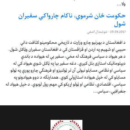
ولا...
حکومت ځان شرموي، ناکام چارواکي سفيران
شول
29.04.2017
- خوشحال آصفي
د افغانستان د بهرنيو چارو وزارت د تاريخي محکومينو کثافت داني
حبيبي او شهيم په اردن او قزاقستان کې د افغانستان سفيران وټاکل شول.
د هر هيواد د سياسي فرهنګ له مخې، سفير يې له هيواده د باندې
ديپلوماتيک استازی بلل کيږي. دغه سفير بيا په ټاکل شوي هيواد کې له
سياسي او نظامي مسايلو نيولی آن تر ټولنيزو او فرهنګي چارو پورې په ټولو
مسايلو کې له خپل هيواده استازولي کوي. همدارنګه د دوو هيوادونو په
سياسي، اقتصادي، نظامي او ټولو اړيکو کې مهم رول لوبوي. د خپل هيواد له
جغرافيې، سياس...