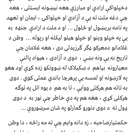
دخپلواکې ارادې او مبارزې هغه نیښونه ایستلی ، هغه
چې دغه ملت ته یې د آزادې او خپلواکۍ ، ایمان او تعهد
په نامه بریښول او ځلول ... او د ملت د ارادې جنډه به
یې په خپلو وینو او خپلو هیلو لیکله او رپوله ... وطن د
غلامانو دمعرکو ډګر ګرزیدلی دی ، هغه غلامان چې
تاریخ به یې ونه بښې ، دوی د آزادۍ ، هیواد پالنې
معیارونه بیاهم د ښکیلاک له ښوونکو زده کړې اود هغو
په لارښونه او لمسه یې پرهرچا باندې عملی کوي . دوی
به تاته هم هرکلی ووایې ، تا به هم د یوه اتل په توګه
هرکلی کړي ، هغه هم په دې خاطر چې نور به د دوی
ډول ته د دوی دنورو ګمارلو په شان سرښوروې ...
حکمتیارصاحبه ، زه دانه وایم چې ته مه راځه ، دا وطن