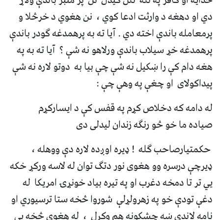
خدایه او کافر په تله تلل کیدل نن پر منبر باندې ولاړ
دي او دهغه د وارثت ادعا کوي ، نن هغوي د خرڅلا و
پرمعامله باندې اخته دي . آیا ته به پرهمدغه ګودر باندې
پرهمدغه خړ سیلاب باندې ورلاهو نه شې ؟ آیا ته به په
هغه دام کې را ښکیل نه شې چې بیا به دوتو لاره نه شې
پیداکولای او چغې په وهې چې :
له دامه که دخلاص کړم په قفس کې د ایسارکړم
صیاده ما خو څو رنګه زندان لیدلی دی
حکمتیارصاحب ګله ! ډیره اوږده لاره دې ووهله ،
ډیرچې درسره وو هغوی نور دتګ توان له لاسه ورکړ خکه
یي تر تا دمخه دغرب او په تیره بیاد خونړۍ امریکا له
دغې تودې خو په زهرولړلې شوروا څخه ستا ترسیوري او
نامه لاندې ښه چشکونه هم وکړل ، له هغوی څخه یې