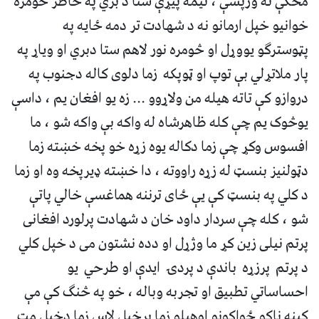
مخکې ته ورپسې ، نیمه پیړې ستا د بري په خاطر څومره
خوانیو خپل ارمانو نه د شهادت تر دمه ځایه په
پټوسترګو یووړل او څومره نور لاهم ستا دبري او ویاړ په
پار ملاتړلي بې توپ او ټوپکه زما دلوی کاله دجنوب په
دروازو کې تاته هیله من ولاړوو ... زه یو افغان یم ، داسې
یوڅوک یم چې کله ظاهرشاه له واکه بې واکه شو ، ما
افسوس وکړ چې زما دکاله یوه زړه خو پخه خښته زما
دټولنیز بنسټ له زړه راووته ، دا خښته ډیرپخه وه او زما
د کلي په بنسټ کې یې ځای ترننه هماغسې خالي پاتې
شو ، کله چې سردار داود خان د شهادت پرلورد افغانی
پرتم نیلی زین کړ ما وژړل او دده نشتون می د خپل کلي
د پرتم پرزړه باندې د پردۍ ایدې او طرحي یو
احساساتي تطبیق او تجربه وباله ، خو په څنګ کې مې
کینه ناکو ځواکونو اوهیلو زما پرخپل لاس زما دخپل مټ