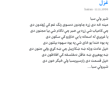
غزل
- hairan
12.11.2006
شېر ولي سبا
مينه څه دى زړه چاودون دىسوی رنګ غم کې ژوندون دى
چې کامياب شي زړه يې صبر چې ناکام شي بيا مجنون دى
يا غږېږي له اسمانه يا يې خاؤرو کې سکون دى
په يوه خندا يو ځای شي په يوه سهوه بېلتون دى
خپل عادت ورته ښه ښکاريبل چې ښه کړي وايي جنون دى
ښه پوهېږي ښه عاقل دىفلسفه کې افلاطون دى
خپل قسمت دى رارسېږيسبا ولې ځيګر خون دى
شېرولي سبا...