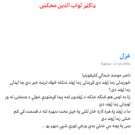
ډاکټر ثواب الدین مخکښ
غزل
- hairan
27.10.2006
ناصر مومند شمالي کلېفورنيا
ځورېدلى زما ژوند دى کړېدلى زما ژوند دىکله څوک ترېنه خبر دي چا ليدلى
زما ژوند دى؟
زۀ به اوس هم څنګه خلکه د ژوندون تمه پيدا کړمتورې خولې د بدبختۍ ته ور
لويدلى زما ژوند دى
ما د ژوند پۀ هره لاره ځان تللى پۀ خپل بخت دىهره تله د قسمت کې کم
ختلى زما ژوند دى
بس پۀ پچه مې ختلي بدې ورځې تورې شپې ديهر يو...