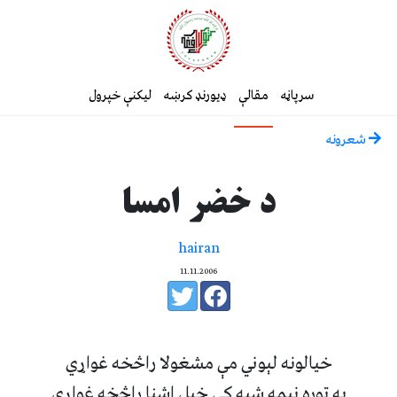
سرپاڼه
مقالې
ډیورنډ کرښه
لیکنې خپرول
شعرونه
د خضر امسا
hairan
11.11.2006
خيالونه لېوني مې مشغولا راڅخه غواړي
په توره نيمه شپه کې خپل اشنا راڅخه غواړي