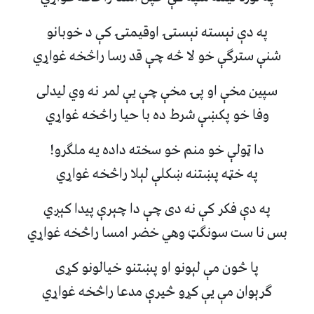
په دې نېسته نېستۍ اوقيمتۍ کې د خوبانو
شنې سترګې خو لا څه چې قد رسا راڅخه غواړي
سپين مخې او پۍ مخې چې يې لمر نه وي ليدلی
وفا خو پکښې شرط ده با حيا راڅخه غواړي
دا ټولې خو منم خو سخته داده يه ملګرو!
په خټه پښتنه ښکلې لېلا راڅخه غواړي
په دې فکر کې نه دی چې دا چېرې پيدا کېږي
بس نا ست سونګټ وهي خضر امسا راڅخه غواړي
پا څون مې لېونو او پښتنو خيالونو کړی
ګرېوان مې يې کړو څيرې مدعا راڅخه غواړي