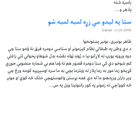
راسره شته
پۀ هر و...
ستا په ليدو مې زړه لمبه لمبه شو
- hairan
12.10.2006
طاهر بونېرى، بونېر پښتونخوا
د دې وطن په طبقاتي نظام کېزمونږ او ستاسې دومره فرق نۀ ؤخو ستا چې
دوه وروڼه يورپ ته لاړلنو بيا د ژوند ټوله نقشه بدل شوهاو پخواني تلي راغلي
کم شوخو دې کې ستا دومره قصور هم نۀ ؤما هم بې شماره منصوبې جوړې
کړېخو زما مور به زما پلار ته ويلزما بچي به ما سره اوسېږيپه کومه ورځ چې
ډېر باران ورېدهنو ما له دې غمه بړستن واغوستهچې خلک څه کوي او مونږ
څه کوو!چې ته زمونږ په کور راننوتېتا ويل په س...