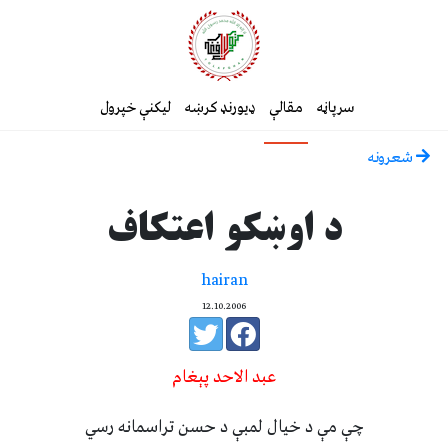
سرپاڼه
مقالې
ډیورنډ کرښه
لیکنې خپرول
شعرونه
د اوښكو اعتكاف
hairan
12.10.2006
عبد الاحد پېغام
چې مې د خيال لمبې د حسن تراسمانه رسي