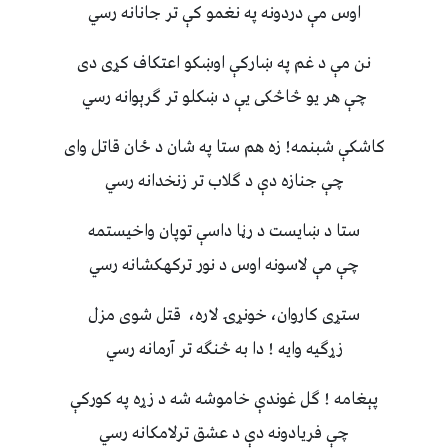
اوس مې دردونه په نغمو كې تر جانانه رسي
نن مې د غم په ښاركې اوښكو اعتكاف كړى دى
چې هر يو څاڅكى يې د ښكلو تر ګرېوانه رسي
كاشكې شبنمه! زه هم ستا په شان د ځان قاتل واى
چې جنازه دې د ګلاب تر زنخدانه رسي
ستا د ښايست د رڼا داسې توپان واخيستمه
چې مې لاسونه اوس د نور تركهكشانه رسي
ستړى كاروان، خونړۍ لاره، قتل شوى مزل
زړګيه وايه ! دا به څنګه تر آرمانه رسي
پېغامه ! ګل غوندې خاموشه شه د زړه په كوركې
چې فريادونه دې د عشق ترلامكانه رسي