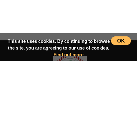
OK
This site uses cookies. By continuing to browse
the site, you are agreeing to our use of cookies.
Find out more
سرپاڼه
اسلامي‌ښونه
ډیورنډ‌کرښه
کتابونه
بحث فورمونه
شاعران
ټول افغان تګلاره
tolafghan@gmail.com