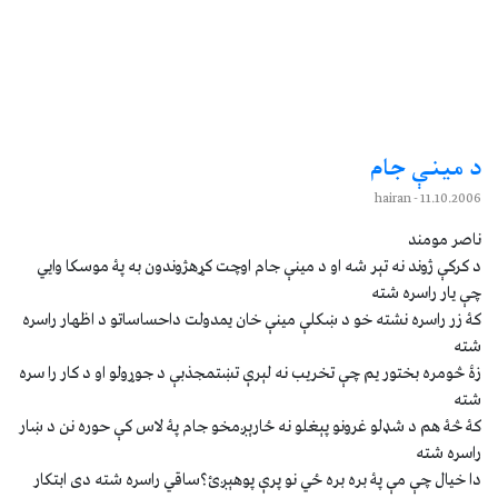
د مينې جام
- hairan
11.10.2006
ناصر مومند
د کرکې ژوند نه تېر شه او د مينې جام اوچت کړهژوندون به پۀ موسکا وايي
چې يار راسره شته
کۀ زر راسره نشته خو د ښکلې مينې خان يمدولت داحساساتو د اظهار راسره
شته
زۀ څومره بختور يم چې تخريب نه لېرې تښتمجذبې د جوړولو او د کار را سره
شته
کۀ څۀ هم د شډلو غرونو پېغلو نه ځارېږمخو جام پۀ لاس کې حوره نن د ښار
راسره شته
دا خيال چې مې پۀ بره بره ځي نو پرې پوهېږئ؟ساقي راسره شته دى ابتکار