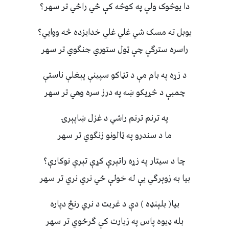
دا يوڅوک ولې په کوڅه کې ځي راځي تر سهر؟
يوبل ته مسک شي غلي غلي خدايزده څه ووايي؟
راسره سترګې چې ټول ستوري جنګوي تر سهر
د زړه په بام مې د تڼاکو سپينې پېغلې ناستې
چمبې د څړيکو ښه په درز سره وهي تر سهر
په ترنم ترنم راشي د غزل ښاپېرۍ
ما د سندرو په ټالونو زنګوي تر سهر
چا د سيتار په زړه راتېرې کړې تېرې نوکارې؟
بيا به زوېرګي يې له خولې ځي نري نري تر سهر
بيا( بلېنډه ) دې د غربت د نري رنځ دپاره
بله ډيوه پاس په زيارت کې ګرځوي تر سهر