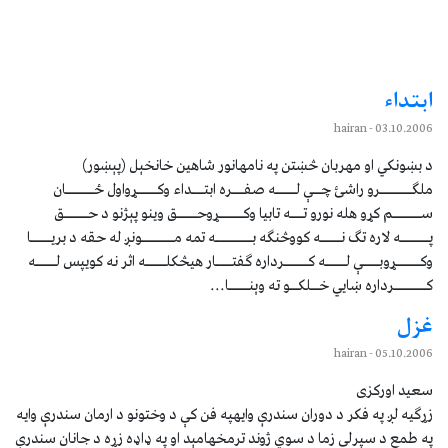
ابتداء
- hairan
03.10.2006
د بښونکي او مهربان څښتن په نامهانور شاهين خانخېل (پېښور)
ملګــــــــرو راشئ چــې لـــــه صفـــره ابتـــداء وکـــــړواول ځـــــــان
ســـــــم کړو هله نورو تـــه تابيا وکــــــړوحـــــق وينو پېژنو د حــــــق
پـــــــه لاره تګ نـــــه کووڅنګه بـــــــــه تمه مــــــــونږ له حقه د بريـــــا
وکــــــړوبــــې لـــــه کــــــرداره ګفتــــار هيڅکلـــــه اثر نه کويپس لـــــه
کــــــــرداره ښايي خــلکــو ته وېنـــــا...
غزل
- hairan
05.10.2006
سعيد اورکزى
زړګيه لږ په فکر د دوران سندرې وايهپه فن کې د وختونو د ارمان سندرې وايه
په طمع د سپرلي زما د سوي ژوند ترمخهامېد او په ډاډه زړه د جانان سندرې