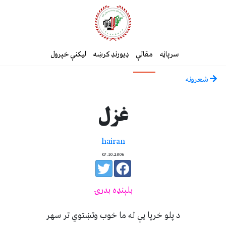
سرپاڼه
مقالې
ډیورنډ کرښه
لیکنې خپرول
شعرونه
غزل
hairan
07.10.2006
بلېنډه بدرۍ
د پلو خرپا يې له ما خوب وتښتوي تر سهر