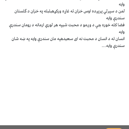
وايه
لمن د سپرلي پرېږده اوس خزان ته غاړه ورکړهبلبله په خزان د ګلستان
سندرې وايه
فضا کله خوره چې د وږمو د محبت شيپه هر لوري ارمانه د رومان سندرې
وايه
انسان ته د انسان د محبت نه اى سعيدهپه مان سندرې وايه په ښه شان
سندرې وايه...