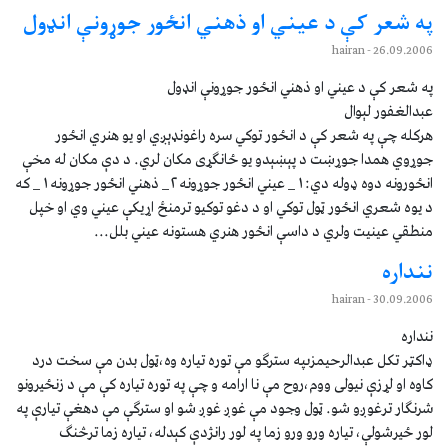
په شعر کې د عيني او ذهني انځور جوړونې انډول
- hairan
26.09.2006
په شعر کې د عيني او ذهني انځور جوړونې انډول
عبدالغفور لېوال
هرکله چې په شعر کې د انځور توکي سره راغونډېږي او يو هنري انځور
جوړوي همدا جوړښت د پېښېدو يو ځانګړى مکان لري. د دې مکان له مخې
انځورونه دوه ډوله دي:١_ عيني انځور جوړونه٢_ ذهني انځور جوړونه١_ که
د يوه شعري انځور ټول توکي او د دغو توکيو ترمنځ اړيکې عيني وي او خپل
منطقي عينيت ولري د داسې انځور هنري هستونه عيني بلل...
ننداره
- hairan
30.09.2006
ننداره
ډاکټر تکل عبدالرحيمزىپه سترګو مې توره تياره وه،ټول بدن مې سخت درد
کاوه او لړزې نيولی ووم،روح مې نا ارامه و چې په توره تياره کې مې د زنځيرونو
شرنګار ترغوږو شو. ټول وجود مې غوږ غوږ شو او سترګې مې دهغې تيارې په
لور ځيرشولې، تياره ورو ورو زما په لور رانژدې کېدله، تياره زما ترڅنګ