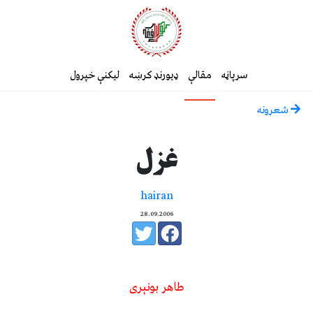
سرپاڼه
مقالې
ډیورنډ کرښه
لیکنې خپرول
شعرونه
غزل
hairan
28.09.2006
طاهر بونېرى