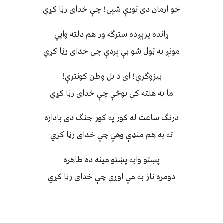
خو ارمان دى تورې شپې! چې خداى رڼا کړي
ړانده پرېږده سترګه ور هم دلته وايي
مونږ به ټول شو بې پردې چې خداى رڼا کړي
بيزوګرې! اى د بل وطن کونترې!
ما به هلته کې بوځې چې خداى رڼا کړي
درنګ ساعت له کور په کور جنګ دى باداره
ته به هم منډې وهې چې خداى رڼا کړي
پښتو وايه پښتو مينه ده طاهره
دومره ناز به مې اوړې چې خداى رڼا کړي