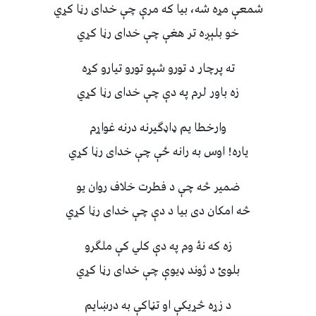
شمعې مړه شه، بيا که مرې چې خداى رڼا کړي
خو بلېږه تر هغې چې خداى رڼا کړي
ته پرچار د تورو شپو تورو تيارو کړه
زه باور لرم په دې چې خداى رڼا کړي
وارخطا يم ډاډګيرنه درنه غواړم
ياره! اوس به رانه ځې چې خداى رڼا کړي
ضمير څه چې د فطرت خلاف روان يو
څه امکان دى بيا د دې چې خداى رڼا کړي
زه که نۀ وم په دې کلي کې ملګرو
بلوئ د ژوند ډيوې چې خداى رڼا کړي
د زړه څړيکې او تڼاکې به درښايم