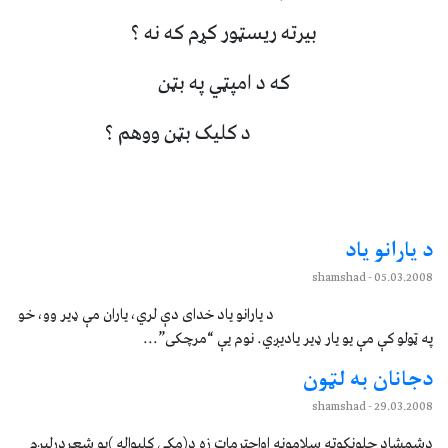
بيرته ريسټور کړم که نه ؟
که د امپټي په بټن
د کليک بټن ووهم ؟
د يارانو ياد
- shamshad
05.03.2008
د يارانو ياد خدای دې لري، ياران مې ډير وو، خو
په ټولو کې مې يو يار ډير ياديږي. نوم يې “مرچکی”...
دجانان به لټون
- shamshad
29.03.2008
دشمشاد چلونکوته سلامونه اواحترمات زه د(مکی کلیواله )یو شعردرلیږم