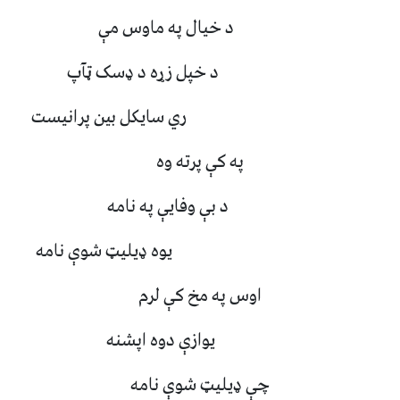
د خيال په ماوس مې
د خپل زړه د ډسک ټآپ
ري سايکل بين پرانيست
په کې پرته وه
د بې وفايې په نامه
يوه ډيليټ شوې نامه
اوس په مخ کې لرم
يوازې دوه اپشنه
چې ډيليټ شوې نامه