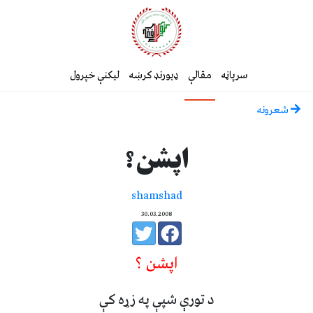
سرپاڼه
مقالې
ډیورنډ کرښه
لیکنې خپرول
شعرونه
اپشن؟
shamshad
30.03.2008
اپشن ؟
د تورې شپې په زړه کې