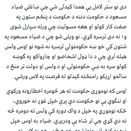
دی نو ستر لامل يې همدا کيدلی شي چې ښاغلي ضياء
مسعود د حکومت دننه د حکومت د پنځم ستون په
صفت کار کولو او هغه مسوليت چې ورته سپارل شوی
و؛ نه دی ترسره کړي. نو ويلی شو چې د ضیاء مسعود په
شتون کې خو ښه حکومتولي ترسره نه شوه نو اوس ولس
هيله لري چې د دا ډول اشخاصو او چارواکو په ګوښه
کولو سره به ښې حکومتولۍ او د ولس او دولت تر منځ د
سالمو اړیکو رامنځته کيدلو ته فرصت په لاس ورشي.
اوس که نوموړی حکومت ته هر څومره اخطارونه ورکوي
او ننګوي يې نو حکومت دې پرې خپل غوږ نه خوروي،
ځکه نوموړي په خپل د واک دوره کې ولس ته دومره څه
نه دي کړي چې تر شاه يې ودريږي. ضياء به اوس خپل
زړه په کنفرانسونوتشوي خو هيڅ يې هم په لاس نه