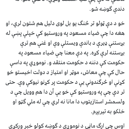
دندې ګوښه شو.
خو د دې ټولو تر څنګ يو بل لوی دليل هم شتون لري، او
هغه دا چې ضياء مسعود په وروستيو کې خپلې پښې له
بړستنې ډيرې د باندې ويستلې وې او غنې هم ترې
بړستنه لرې کړه. په دې معنا چې ضياء مسعود په
حکومت کې دننه د حکومت منتقد و. نوموړي په داسې
حال کې چې معاش، موټر او امتياز د دولت اخيستو خو
کړنې او څرګندونې يې د حکومت پر کړنو نيوکې وې. حتی
تر دې چې په وروستيو کې خو يې آن دا هم وويل چې د
ولسمشر استازیتوب دا مانا نه لري چې له ملي ګټو او
خلکو به تیریږم.
اوس چې ارګ ماڼۍ د نوموړي د ګوښه کولو خبر ورکړی