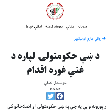
سرپاڼه
مقالې
ډیورنډ کرښه
لیکنې خپرول
روانې چارې او بېلابېل
د ښې حکومتولۍ لپاره د
غني غوره اقدام
خوشحال آصفي
19.04.2017
راپورونه وايې په چې په ښې حکومتولۍ او اصلاحاتو کې