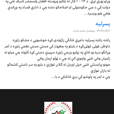
وړلو پورې تړي. د ۲۰۱۴ کال له ټاکنو وروسته افغان ولسمشر اشرف غني په
دولت کې د ښې حکومتولۍ او اصلاحاتو دنده چې د اداري فساد په وړاندې
هڅې هم ورسره...
پسرلیه
19.04.2017
- پوهنمل محمد وارث
راشه راشه پسرلیه دامړې څانګې راژوندۍ کړه خوشبویي د مشکو راوړه
داوطن غوټۍ غوټۍکړه د بلبلو په چغهار کې مستې مستې نغمې راوړه د لمر
وړانګو سره یو ځاې په زولیو وږمې راوړه سپیرې دښتې کړه ګلونه چې میلو ته
زلمیان وځي څڼې واچوي اتڼ ته چې د ټولو ارمان وځي
جونو پرانستلې څڼې خپل اوربل ته ګلان غواړي د بلیو په سر ناستې کشمالو
ته باران غواړي
چې د لمر په پلوشو کې نري څاڅکي د با...