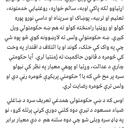
اړتياوو لکه پاکې اوبه، سالم خواړه، روغتيايي خدمتونه،
تعليم او تربيه، پوښاک او سرپناه او داسې نورو پوره
کولو او روڼتیا رامنځته کولو ته هم ښه حکومتولي ويل
کيږي. ښه حکومتولي ولس ته لارښوونه کوي څو پوه شي
چې په واک کې خلک، ګوند او یا ائتلاف د اقتدار په وخت
کې څومره د قانون حاکمیت ته ژمنتیا لري. آیا حکومتي
چارې د عدالت، وړتيا او پوهې معيار په نظر کې نيولو
سره پر مخ ځې که يا؟ حکومتي پريکړې څومره رڼې دي او
ولس ترې څومره رضايت لري.
اوس که د ښې حکومتولۍ همدغې تعريف سره د ښاغلي
ضياء مسعود د تيرې دوه کلنې دورې کړنې پرتله کړو، نو
په ډاډ سره ويلی شو چې دوه سلنه هم د دې معيار برابر