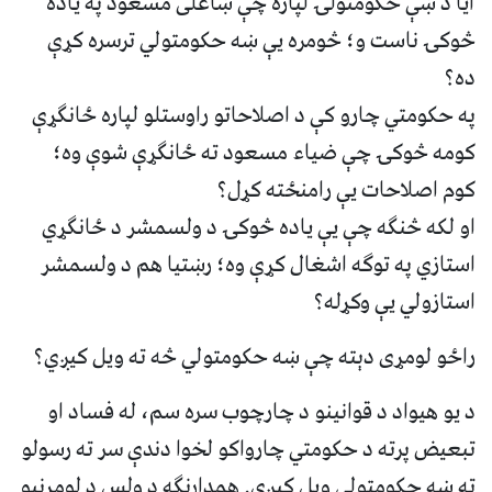
آيا د ښې حکومتولۍ لپاره چې ښاغلی مسعود په ياده
څوکۍ ناست و؛ څومره يې ښه حکومتولي ترسره کړې
ده؟
په حکومتي چارو کې د اصلاحاتو راوستلو لپاره ځانګړې
کومه څوکۍ چې ضياء مسعود ته ځانګړې شوې وه؛
کوم اصلاحات يې رامنځته کړل؟
او لکه څنګه چې يې ياده څوکۍ د ولسمشر د ځانګړي
استازي په توګه اشغال کړې وه؛ رښتيا هم د ولسمشر
استازولي يې وکړله؟
راځو لومړی دېته چې ښه حکومتولي څه ته ويل کيږي؟
د يو هيواد د قوانينو د چارچوب سره سم، له فساد او
تبعيض پرته د حکومتي چارواکو لخوا دندې سر ته رسولو
ته ښه حکومتولي ويل کيږي. همدارنګه د ولس د لومړنيو