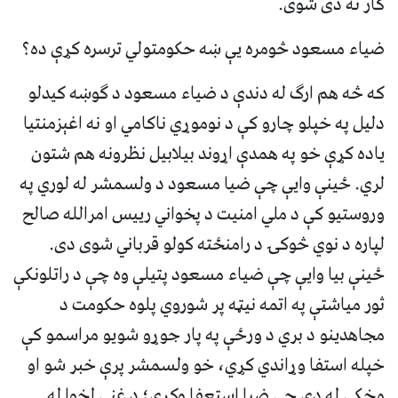
کار نه دی شوی.
ضياء مسعود څومره يې ښه حکومتولي ترسره کړې ده؟
که څه هم ارګ له دندې د ضياء مسعود د ګوښه کيدلو
دليل په خپلو چارو کې د نوموړي ناکامي او نه اغېزمنتيا
ياده کړې خو په همدې اړوند بيلابيل نظرونه هم شتون
لري. ځينې وايې چې ضيا مسعود د ولسمشر له لوري په
وروستيو کې د ملي امنيت د پخواني رييس امرالله صالح
لپاره د نوي څوکۍ د رامنځته کولو قرباني شوی دی.
ځينې بيا وايې چې ضياء مسعود پتيلې وه چې د راتلونکې
ثور مياشتې په اتمه نيټه پر شوروي پلوه حکومت د
مجاهدینو د بري د ورځې په پار جوړو شويو مراسمو کې
خپله استفا وړاندي کړي، خو ولسمشر پرې خبر شو او
مخکې له دې چې ضيا استعفا وکړي؛ د غني لخوا له