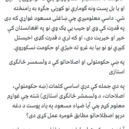
او یا بل پست ونه ګوماري نو کورنۍ جګړه به رامنځته
شي. داسې معلوميږي چې ښاغلی مسعود غواړي که دی
په قدرت کې وي او جيب يې ډک وي نو په افغانستان کې
خیر او خیريت دی، او که ترې د قدرت ګډۍ اخيستل
کيږي نو نو بیا به غرو ته خیژي او حکومت نسکوروي.
په ښې حکومتولۍ او اصلاحاتو کې د ولسمسر ځانګړی
استازی
په دې جمله کې درې اساسي کلمات (ښه حکومتولي،
اصلاحات، د ولسمشر ځانګړی استازی) شته چې غواړم
معلوم کړم چې آيا ضياء مسعود په ياد پوست د دغه
درېو اصطلاحاتو مطابق څومره عمل کړی دی؟