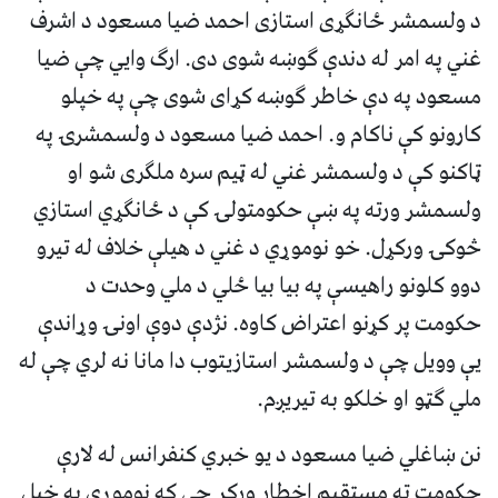
د ولسمشر ځانګړی استازی احمد ضیا مسعود د اشرف
غني په امر له دندې ګوښه شوی دی. ارګ وايي چې ضیا
مسعود په دې خاطر ګوښه کړای شوی چې په خپلو
کارونو کې ناکام و. احمد ضیا مسعود د ولسمشرۍ په
ټاکنو کې د ولسمشر غني له ټيم سره ملګری شو او
ولسمشر ورته په ښې حکومتولۍ کې د ځانګړي استازي
څوکۍ ورکړل. خو نوموړي د غني د هيلې خلاف له تیرو
دوو کلونو راهیسې په بیا بیا ځلي د ملي وحدت د
حکومت پر کړنو اعتراض کاوه. نژدې دوې اونۍ وړاندې
يې وویل چې د ولسمشر استازیتوب دا مانا نه لري چې له
ملي ګټو او خلکو به تیریږم.
نن ښاغلي ضیا مسعود د یو خبري کنفرانس له لارې
حکومت ته مستقیم اخطار ورکړ چې که نوموړی په خپل