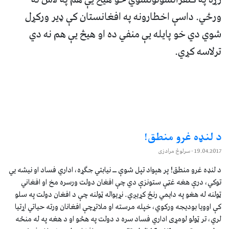
ورځي. داسې اخطارونه په افغانستان کې ډير ورکړل
شوي دي خو پايله يې منفي ده او هيڅ يې هم نه دي
ترلاسه کړي.
د لنډه غرو منطق!
19.04.2017
- سرلوڅ مرادزی
د لنډه غرو منطق! پر هېواد تپل شوې ــ نیابتي جګړه، اداري فساد او نیشه يي
توکي، درې هغه غټې ستونزې دي چې افغان دولت ورسره مخ او افغاني
ټولنه له هغو په دایمي رنځ کړیږي. نړیواله ټولنه چې د افغان دولت په سلو
کې اوویا بودیجه ورکوي، خپله مرسته او ملاتړچې افغانان ورته حیاتي اړتیا
لري، تر ټولو لومړی اداري فساد سره د دولت په هڅو او د هغه په له منځه