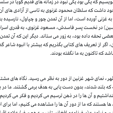
ویسیم که یکی بود یکی نبود در زمانه های قدیم گویا در سلس
د داشت که سلطان محمود غزنوی به تاسی از آزادی های آن
 به غزنی آورده است، اما از آن تمدن چور و چپاول، نارسیده
سین
)
در نخست پسر فاسدش، مسعود غزنوی، به قدری اسراف
عضی تحفه داده بود، به زور می ستاند
.
دیگر این که آن تمدن
اگر از تعریف های کتابی بگذریم که بیشتر با انبوه شاعر گدا 
اشد که تاکنون به ما نگفته بودند
.
ر، نمای شهر غزنین از دور به نظر می رسید
.
نگاه های مشتا
ه که بلند شدند، بدون دست یابی به هدف برمی گشتند
.
ما در ب
داشتیم و آن ها را در ذهن ترسیم می کردیم و فکر می کردیم
ا هستند که ما از دور آن ها را مشاهده می کنیم، اما برای ا
 سو نیامد
.» (
سفرنامهء افغانستان، سه هم سفر
/
علامه اقب