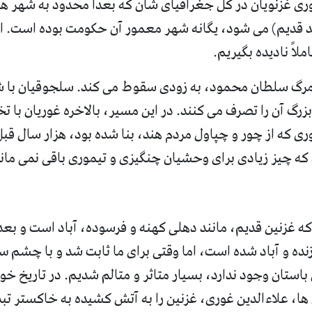
توری غزنویان در کُل جغرافیای شان که بعداً محدود به شهر ه
 قدیم
)
می شود، یگانه شهر معمور آن حکومت بوده است
.
ا
ملاً نادیده بگیریم
.
مرگ سلطان محمود، به زودی سقوط می کند
.
سلجوقیان با
رگ آن را تصرف می کنند
.
در این مسیر، بالاخره غوریان با ت
ری که از چور و چپاول مردم هند، بنا شده بود، هزار سال قبل
 که چیز زیادی برای وحشیان چنگیزی و تیموری باقی نمی مان
 که غزنین قدیم، مانند دهلی کهنه و فرسوده، آباد است و بعد
 زنده و آباد شده است، اما وقتی برای ما ثابت شد و با چشم س
 باستان وجود ندارد، بسیار متاثر و متالم شدیم
.
در تاریخ خوا
 ها، علاءالدین غوری، غزنین را به آتش کشیده به خاکستر ت