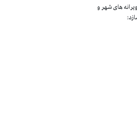
یرانه های شهر و
ازد
: