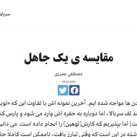
سرپاڼه
مقایسه ی یک جاهل
مصطفی عمرزی
19.12.2019
ردن ها مواجه شده ایم
.
آخرین نمونه اش با تفاوت این که
«
توی
د تف سربالا، اما دوباره به حفره اش وارد می شود و پارس 
ت
)
اما بپذیریم که کارش
(
توهین
)
را انجام داده است
.
می دانی
ذشته در این است که وقتی تبارز یافت، ناممکن است کاملاً ح