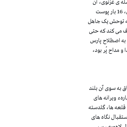
له ی غزنوی، آن
،
16
بار پوست
 به توحش یک جاهل
 می کند که حتی
 به اصطلاح پارس
و مداح پُر بود،
ق به سوی آن بلند
ارهء ویرانه های
 قلعه ها، گلدسته
ستقبال نگاه های
ال لاهوری، سر