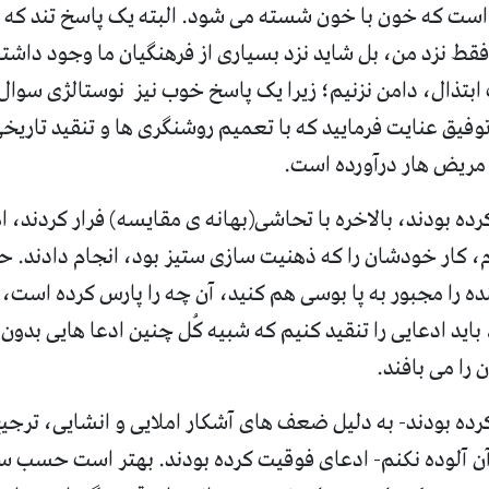
 است که خون با خون شسته می شود
.
البته یک پاسخ تند که 
 فقط نزد من، بل شاید نزد بسیاری از فرهنگیان ما وجود داشته
بتذال، دامن نزنیم؛ زیرا یک پاسخ خوب نیز
نوستالژی سوال ب
وفیق عنایت فرمایید که با تعمیم روشنگری ها و تنقید تاری
 مریض هار درآورده است
.
رده بودند، بالاخره با تحاشی
(
بهانه ی مقایسه
)
فرار کردند، ا
م، کار خودشان را که ذهنیت سازی ستیز بود، انجام دادند
.
حا
ده را مجبور به پا بوسی هم کنید، آن چه را پارس کرده است
باید ادعایی را تنقید کنیم که شبیه کُل چنین ادعا هایی بدون
 را می بافند
.
رده بودند
-
به دلیل ضعف های آشکار املایی و انشایی، ترجی
آن آلوده نکنم
-
ادعای فوقیت کرده بودند
.
بهتر است حسب سن