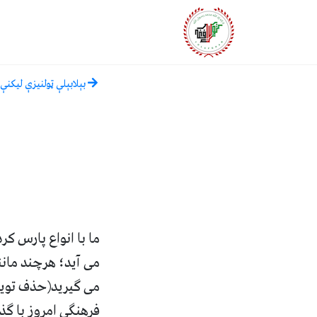
بېلابېلې ټولنيزې ليکنې
ما با انواع پارس ک
می آید؛ هرچند مانن
می گیرید
(
حذف توی
فرهنگی امروز با گ