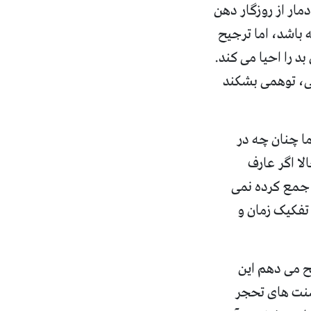
دمار از روزگار دهن
 باشد، اما ترجیح
د را احیا می کند
.
خی، توهمی بشکند
ما چنان چه در
لا اگر عارف
، جمع کرده نمی
 تفکیک زمان و
ح می دهم این
ت های تحجر