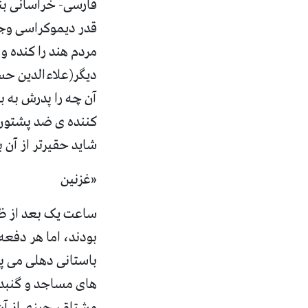
فارسی
-
خراسانی بن
قدر دیموکراسی وجو
مردم هند را کنده و
دیگر
(
علاءالدین ح
آن چه را پدرش به ب
کننده ی ضد پشتون، 
شاید حقیرتر از آن ب
«
غزنین
ساعت یک بعد از ظه
بودند، اما هر دفع
باستانی دهلی می پن
های مساجد و گنبد ه
مشتاق، چیزی از آن