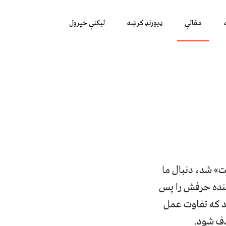
مقالې
ډیورنډ کرښه
لیکنې خپرول
ت
»
شد، دنبال ما
کننده حرفش را پس
د که تفاوت عمل
ذف شود
.