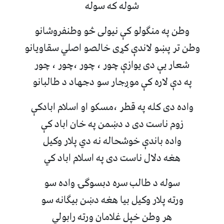
شوله که سوله
وطن په منګولو کې نیولی څو وطنفروشانو
وطن تر پښو لاندې کړی خالصو اصلي سقاویانو
شعار یې دی یوازې چور ، چور ،چور ، چور
په دې لاره کې موږجار سو دجهاد د طالبانو
واده دی کله په قطر ،مسکو او اسلام ابادکې
زوم ناست دی د دښمن په خان اباد کې
واده باندې خوشحاله نه دي پلار وکیل
هغه دلال ناست دی په اسلام اباد کي
سوله د طالب سره دبسوګۍ واده سو
ورته پلار وکیل بیا هغه دښن بیګانه سو
هر وطن خپل غلامان ورته رابولي