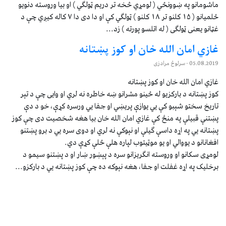
ماشومانو په ښوونځي ( لومړي څخه تر دریم ټولګي ) او بیا وروسته دنویو
ځلمیانو ( ۱۵ کلنو تر ۱۸ کلنو ) ټولګي کې او دا دی دا ۷ کاله کیږي چې د
غټانو یعنی ټولګی ( له اتلسو پورته ) زد...
غازي امان الله خان او کوز پښتانه
05.08.2019
- سرلوڅ مرادزی
غازي امان الله خان او کوز پښتانه
کوز پښتانه د بارکزیو له ځینو مشرانو ښه خاطره نه لري او وايی چې د تېر
تاریخ سختو شېبو کې يي یوازې پریښي او جفا يي ورسره کړې، خو د دې
پښتنې قبیلې په منځ کې غازي امان الله خان بیا هغه شخصیت دی چې کوز
پښتانه يي په اړه داسې ګیلې او نېوکې نه لري او دوی سره يي د برو پښتنو
افغانانو د یووالي او یو موټیتوب لپاره هلې ځلې کړې دي.
لومړی سکانو او وروسته انګریزانو سره د پېښور ښار او د پښتنو سیمو د
برخلیک په اړه غفلت او جفا، هغه نېوکه ده چې کوز پښتانه يي د بارکزو...