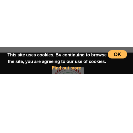
OK
This site uses cookies. By continuing to browse
the site, you are agreeing to our use of cookies.
Find out more
سرپاڼه
اسلامي‌ښونه
ډیورنډ‌کرښه
کتابونه
بحث فورمونه
شاعران
ټول افغان تګلاره
tolafghan@gmail.com