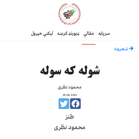
سرپاڼه
مقالې
ډیورنډ کرښه
لیکنې خپرول
شعرونه
شوله که سوله
محمود نظری
05.08.2019
طنز
محمود نظری