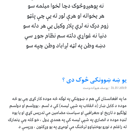
نه پوهیږوڅوک دچا لخوا میلمه سو
هر يخواته او هرې لور ته یې چې پلټو
زوم درک نه لري پلار وکیل یې هر دله سو
دنیا نه غواړي دلته سم نظام جوړ سي
دښه وطن په لټه لږاباد وطن چپه سو
یو ښه ښوونکی څوک دی ؟
31.07.2019
- یوسف هېواددوست
ما په افغانستان کې هم د ښوونکي په توګه څه موده کار کړی چې یو څه
موده د کابل ښار (د انقلاب په شپې لیسه) کې د لسم ، یوولسم او دولسم
ټولګیو د تاریخ او جغرافیې او سیاست مضامین مې تدریس کړي او یا یوه
لنډه موده د انصاري په شپې لیسه کې په همدې ډول ، خو کله چې ډنمارک
ته راغلم د نورو بوختیاوو ترڅنګ مې لومړی په یو وړکتون ، ورپسې د