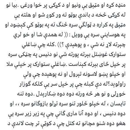
منډه کړه او مټېق یې ونیو او د کړکۍ پر خوا ورغۍ .بیا نو
له کړکۍ څخه د باندې بوټو ته ور کوږ شو او هلته یې
مټېق په کراره د ټولګي سره څنګ ته په بوټو کې کېښود او
په هوساینې سره یې وویل : (( له همدې شا او خو لري
چېرته لاړ نه شې ، و پوهېدې ؟)) .کله چې ښاغلي
ستوارک غوښتل بېرته پورته شي نو دنیس په چټکۍ سره
پر خپل ځای بېرته کېناست .ښاغلي ستوارک پر خپلې ملا
او خپلو پښو لاسونه تېرول او نه پوهېده چې ولې
راولوېد؟له دې کبله چې پر خپل سر یې کلکه ګوزار
خوړلی و نو هر څه ورته دوه دوه ښکارېدل .دوه تنه
تایسان ، له خپلو څلور تنو سره تړلو بازوګانو سره ،، او
دوه دنیس ، او دوه آنا ماری ګانې چې په زیر زیر سره یې
هغو دوه شنو مچانو ته کتل چې د کوټې تر چت لاندې د