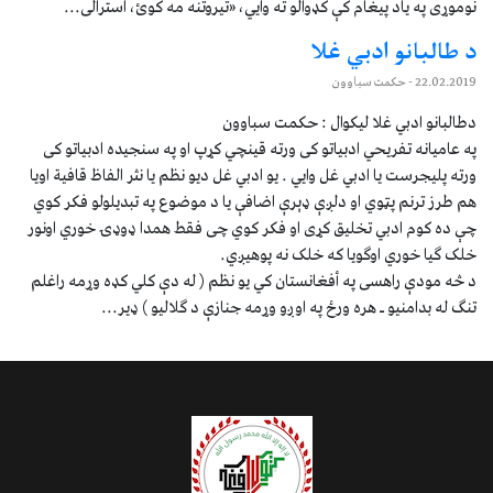
نوموړی په یاد پیغام کې کډوالو ته وايي، «تیروتنه مه کوئ، استرالی...
د طالبانو ادبي غلا
22.02.2019
- حکمت سباوون
دطالبانو ادبي غلا لیکوال : حکمت سباوون
په عامیانه تفریحي ادبیاتو کی ورته قینچي کړپ او په سنجيده ادبیاتو کی
ورته پلیجرست یا ادبي غل وايي . یو ادبي غل دیو نظم یا نثر الفاظ قافیة اویا
هم طرز ترنم پټوي او دلږې ډېرې اضافې یا د موضوع په تبدیلولو فکر کوي
چې ده کوم ادبي تخليق کړی او فکر کوي چی فقط همدا ډوډۍ خوري اونور
خلک ګیا خوري اوګویا که خلک نه پوهیږي.
د څه مودې راهسی په أفغانستان کي یو نظم ( له دې کلي کډه وړمه راغلم
تنګ له بدامنیو ـ هره ورځ په اوږو وړمه جنازې د ګلالیو ) ډیر...