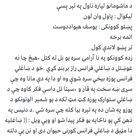
د ماشومانو لپاره ناول په تېر پسې
لیکوال : پاول وان لون
پښتو کوونکی : یوسف هېواددوست
اتمه برخه
تر پښو لاندې کول
زده کوونکو په نا آرامۍ سره یو بل ته کتل ،هېڅ چا نه
غوښتل د ښاغلي فرانس راز بربنډ کړي .خو د ښاغلي
فرانس پوزه بیخي سره شوې وه او دا په دې مانا وه چې
سړی ښه سخت په قار و ،سیتا تل داسې فکر کاوه چې د
ښاغلي ستوارک پوزه کټ مټ لکه د یو شمېر الوتونکو د
پوزو په شان ده په تېره بیا کله چې سره شي .د دنیس په
ذهن کې یو ناڅاپه یو فکر پیدا شو او ویې ویل : (( ښاغلیه
دا مټېق د ښاغلي فرانس کورنی حیوان دی او نن یې دلته