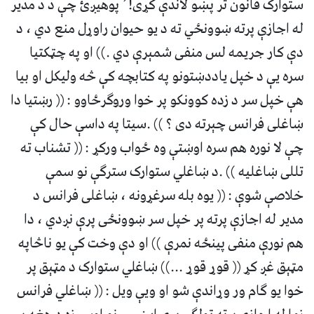
ستوارک قانون تر پښو لاندې کړی!٬ پوهیږئ چې د د مدیر
له اجازې پرته ښوونځي ته د یو حیوان راوړل منع دي ، د
دې کار جریمه لس منفی شمېرې دي .)) او په چټکتیا
سره یې د خپل یاددښتونو په کتابچه کې څه ولیکل او بیا
هې خپل سر د زده کوونکو پر خوا وروګرځاوو : (( رښتیا دا
ښاغلی فرانس چېرته دی ؟ )) .سیتا په داسې حال کې
چې لا نوره هم سره اوښتې وه ځواب ورکړ : (( تشناب ته
تللی ښاغلیه )) .د ښاغلي ستوارک سترګې نو سمې
خلاصې شوې : (( یوه بله سرغړونه ، ښاغلی فرانس د
مدیر له اجازې پرته پر خپل سر ښوونځی پرې نږدي ، دا
هم نورې منفی پينځه نمرې )) او دې وخت کې یو ناڅاپه
مټېق غږ کړ (( قوړ قوړ ...)) ښاغلي ستوارک د مټېق پر
خوا یو ګام ور وړاندې شو او ویې ویل : (( ښاغلي فرانس