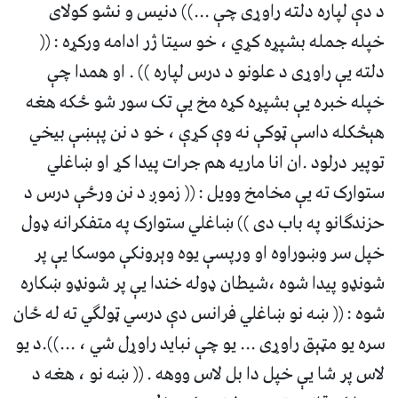
د دې لپاره دلته راوړی چې ...)) دنیس و نشو کولای
خپله جمله بشپړه کړي ، خو سیتا ژر ادامه ورکړه : ((
دلته یې راوړی د علونو د درس لپاره )) . او همدا چې
خپله خبره یې بشپړه کړه مخ یې تک سور شو ځکه هغه
هېڅکله داسې ټوکې نه وې کړې ، خو د نن پېښې بیخي
توپیر درلود .ان انا ماریه هم جرات پیدا کړ او ښاغلي
ستوارک ته یې مخامخ وویل : (( زموږ د نن ورځې درس د
حزندګانو په باب دی )) ښاغلي ستوارک په متفکرانه ډول
خپل سر وښوراوه او ورپسې یوه وېرونکې موسکا یې پر
شونډو پیدا شوه ،شیطان ډوله خندا یې پر شونډو ښکاره
شوه : (( ښه نو ښاغلي فرانس دې درسي ټولګي ته له ځان
سره یو مټېق راوړی ... یو چې نباید راوړل شي ، ...)).د یو
لاس پر شا یې خپل دا بل لاس ووهه . (( ښه نو ، هغه د