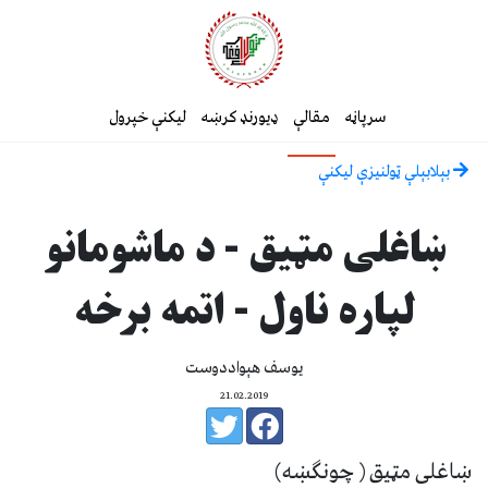
سرپاڼه
مقالې
ډیورنډ کرښه
لیکنې خپرول
بېلابېلې ټولنيزې ليکنې
ښاغلی مټیق - د ماشومانو
لپاره ناول - اتمه برخه
یوسف هېواددوست
21.02.2019
ښاغلی مټیق ( چونګښه)