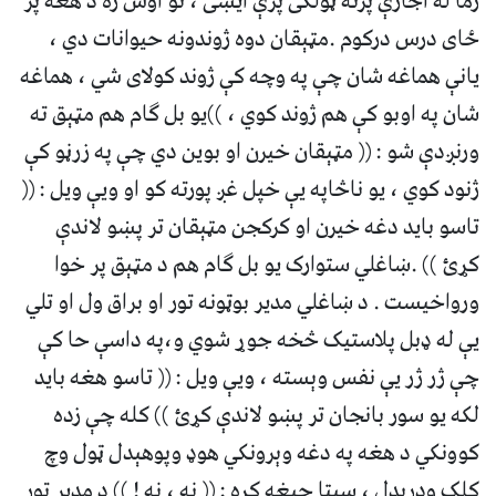
زما له اجازې پرته ټولګی پرې ایښی ، نو اوس زه د هغه پر
ځای درس درکوم .مټېقان دوه ژوندونه حیوانات دي ،
یانې هماغه شان چې په وچه کې ژوند کولای شي ، هماغه
شان په اوبو کې هم ژوند کوي ، ))یو بل ګام هم مټېق ته
ورنږدې شو : (( مټېقان خیرن او بوین دي چې په زرڼو کې
ژنود کوي ، یو ناڅاپه یې خپل غږ پورته کو او ویې ویل : ((
تاسو باید دغه خیرن او کرکجن مټېقان تر پښو لاندې
کړئ )) .ښاغلي ستوارک یو بل ګام هم د مټېق پر خوا
ورواخیست . د ښاغلي مدیر بوټونه تور او براق ول او تلي
یې له ډبل پلاستیک څخه جوړ شوي و،په داسې حا کې
چې ژر ژر یې نفس وېسته ، ویې ویل : (( تاسو هغه باید
لکه یو سور بانجان تر پښو لاندې کړئ )) کله چې زده
کوونکي د هغه په دغه وېرونکي هوډ وپوهېدل ټول وچ
کلک ودرېدل ، سیتا چیغه کړه : (( نه ، نه ! )) د مدیر تور