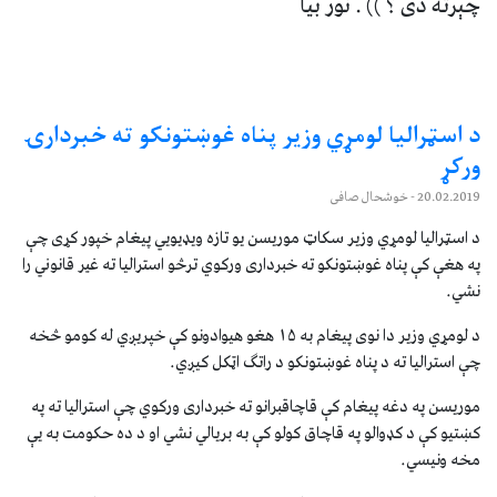
چېرته دی ؟ )) . نور بیا
د اسټراليا لومړي وزير پناه غوښتونکو ته خبردارۍ
ورکړ
20.02.2019
- خوشحال صافی
د اسټراليا لومړي وزير سکاټ موریسن يو تازه ويډيويي پيغام خپور کړی چې
په هغې کې پناه غوښتونکو ته خبرداری ورکوي ترڅو استراليا ته غير قانوني را
نشي.
د لومړي وزير دا نوی پيغام به ۱۵ هغو هيوادونو کې خپريږي له کومو څخه
چې استرالیا ته د پناه غوښتونکو د راتګ اټکل کيږي.
موریسن په دغه پیغام کې قاچاقبرانو ته خبرداری ورکوي چې استرالیا ته په
کښتیو کې د کډوالو په قاچاق کولو کې به بریالي نشي او د ده حکومت به یې
مخه ونیسي.