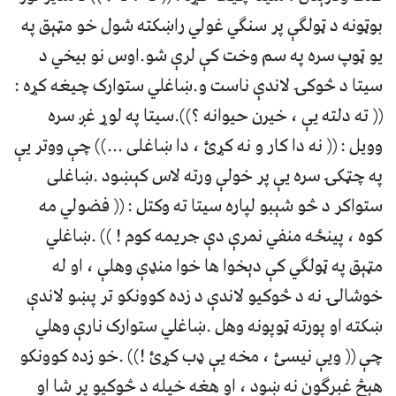
بوټونه د ټولګې پر سنګي غولي راښکته شول خو مټېق په
یو ټوپ سره په سم وخت کې لرې شو.اوس نو بیخي د
سیتا د څوکۍ لاندې ناست و.ښاغلي ستوارک چیغه کړه :
(( ته دلته یې ، خیرن حیوانه ؟)).سیتا په لوړ غږ سره
وویل : (( نه دا کار و نه کړئ ، دا ښاغلی ...)) چې ووتر یې
په چټکۍ سره یې پر خولې ورته لاس کېښود .ښاغلی
ستواکر د څو شېبو لپاره سیتا ته وکتل : (( فضولي مه
کوه ، پینځه منفي نمرې دې جریمه کوم ! )) .ښاغلي
مټېق په ټولګي کې دېخوا ها خوا منډې وهلې ، او له
خوشالۍ نه د څوکیو لاندې د زده کوونکو تر پښو لاندې
ښکته او پورته ټوپونه وهل .ښاغلي ستوارک نارې وهلي
چې (( ویې نیسئ ، مخه یې ډب کړئ !)) .خو زده کوونکو
هېڅ غبرګون نه ښود ، او هغه خپله د څوکیو پر شا او