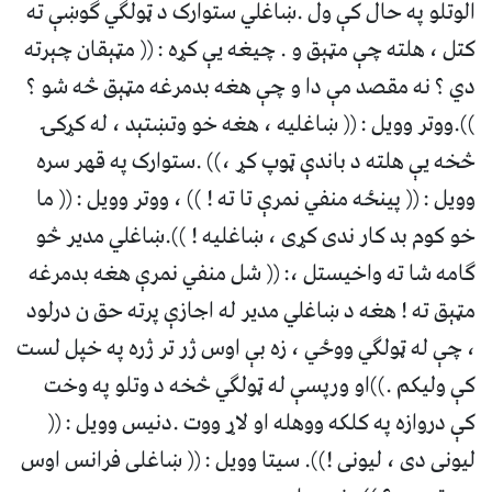
الوتلو په حال کې ول .ښاغلي ستوارک د ټولګي ګوښې ته
کتل ، هلته چې مټېق و . چیغه یې کړه : (( مټېقان چېرته
دي ؟ نه مقصد مې دا و چې هغه بدمرغه مټېق څه شو ؟
)).ووتر وویل : (( ښاغلیه ، هغه خو وتښتېد ، له کړکۍ
څخه یې هلته د باندې ټوپ کړ ،)) .ستوارک په قهر سره
وویل : (( پینځه منفي نمرې تا ته ! )) ، ووتر وویل : (( ما
خو کوم بد کار ندی کړی ، ښاغلیه ! )).ښاغلي مدیر څو
ګامه شا ته واخیستل ،: (( شل منفي نمرې هغه بدمرغه
مټېق ته ! هغه د ښاغلي مدیر له اجازې پرته حق ن درلود
، چې له ټولګي ووځي ، زه بې اوس ژر تر ژره په خپل لست
کې ولیکم .))او ورپسې له ټولګي څخه د وتلو په وخت
کې دروازه په کلکه ووهله او لاړ ووت .دنیس وویل : ((
لیونی دی ، لیونی !)). سیتا وویل : (( ښاغلی فرانس اوس