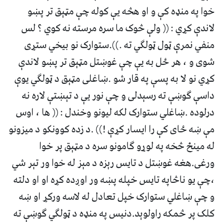
خوا په منډه کې و او هڅه یې کوله چې مټېق تر پښو
لاندې کړي : (( ولې څوک ما سره مرسته نه کوي ؟ لس
منفي نمرې ټول ټولګي ته .)).ستوارک نو بیخي ستړی
شوی و ، هر ځل به یې چې غوښتل مټېق تر پښو لاندې
کړي نو لا به پسې په قار شو .ښاغلی مټېق د ټولګي یوې
داسې ګوښې ته رسېدلی و چې نور یې د تېښتې لاره نه
درلوده .ښاغلي ستوارک لکه لیونو وخندل : (( ها ، اوس
مې ښه ځای کې را ایسار کړې !)) .د زده کوونکو د میزونو
له مینځ څخه په لوړو ګامونو سره د مټېق پر خوا
ورغی.هغه غوښتل د تایس رېزه د مېز له خوا ور تېر شي
،چې یو ناڅاپه تایس خپله پښه ور اوږده کړه او او دلته
و چې ښاغلي ستوارک خپل تعادل له لاسه ورکړ او ښه
کلک پر څمکه راولوېد.دنیس په منډه د ټولګي ګوښې ته