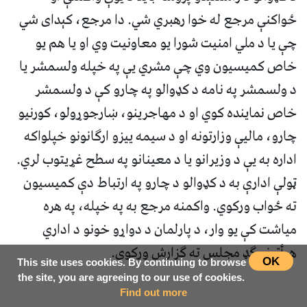
ځواکنې مرجع له خوا رهبري شي. دا مرجع، کېدای شي
چې یا د ملي امنیت شورا یو معاونیت وي او یا هم یو
خاص کمیسیون وي چې مشري یې په خپله ولسمشر یا
د ولسمشر په نامه د کډوالو په چارو کې د ولسمشر
خاص نماینده کوي او د مهاجرینو، ښارجوړولو، کورنیو
چارو، مالیې وزارتونه او د سیمه ییزو ارګانونو خپلواکه
اداره به یې د وزیرانو یا د معینانو په سطح غړیتوب لري.
ټولې ادارې به د کډوالو د چارو په ارتباط دې کمیسیون
ته ځواب ورکوي. واکمنه مرجع به په خپله، په هره
میاشت کې یو وار، د پارلمان د دواړو خونو د اداري
هيأتونو ګډ مجلس ته ګزارش ورکوي.
OK
This site uses cookies. By continuing to browse
the site, you are agreeing to our use of cookies.
Find out more