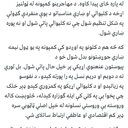
له پاره ځای پیدا کاوه. د مهاجرینو کمپونه له ټولنیز
اړخه د کلیوالي او ښاري مناسباتو د یوې منفردې ګډولې
په شکل تنظیم شول چې نه کلیوالي پاتې شول او نه پوره
ښاري شول.
که څه هم د کلونو په اوږدو کې کمپونه په یو ډول نیمه
ښاري جوړښتونو بدل شول خو د
پیوستون عنعنوي اړیکي پر خپل حال پاتې شول. بل لوري
ته د دویم او دریم نسل په را پورته کېدو، د نفوسو
په زیاتېدو او د کلیوالي اړیکو په کمزوري کېدو ډېر خلک
چې پخوا یې په کلي کې ایله ګوزاره کېدله، څلوېښت کاله
وروسته یې وروستي نسلونه له خپل اصلي ټاټوبي سره
ډېر کم اقتصادي او عاطفي ارتباط ساتلای شي.