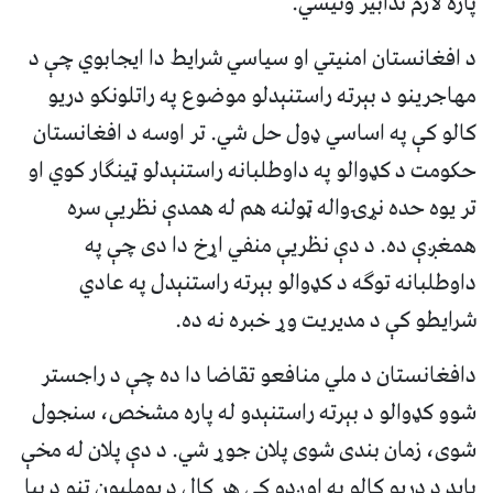
پاره لازم تدابیر ونیسي.
د افغانستان امنیتي او سیاسي شرایط دا ایجابوي چې د
مهاجرینو د بېرته راستنېدلو موضوع په راتلونکو دریو
کالو کې په اساسي ډول حل شي. تر اوسه د افغانستان
حکومت د کډوالو په داوطلبانه راستنېدلو ټینګار کوي او
تر یوه حده نړۍواله ټولنه هم له همدې نظریې سره
همغږې ده. د دې نظریې منفي اړخ دا دی چې په
داوطلبانه توګه د کډوالو بېرته راستنېدل په عادي
شرایطو کې د مدیریت وړ خبره نه ده.
دافغانستان د ملي منافعو تقاضا دا ده چې د راجستر
شوو کډوالو د بېرته راستنېدو له پاره مشخص، سنجول
شوی، زمان بندی شوی پلان جوړ شي. د دې پلان له مخې
باید د دریو کالو په اوږدو کې هر کال د یوملیون تنو د بیا