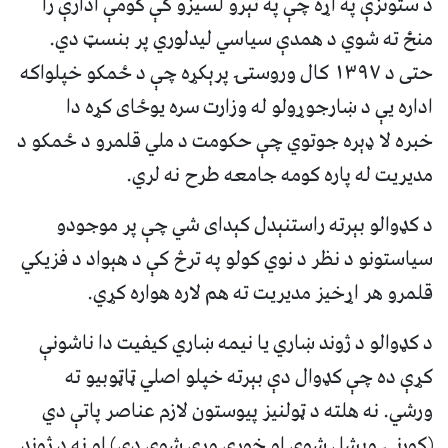
د ستونزې په اړه چې په تېرو لسیزو کې کومې ادارې را
منځ ته شوي د همدې سیاسي لیدلوري پر بنسټ دي.
حتی د ۱۳۹۷ کال وروستۍ پرېکړه چې د ځمکو خپلواکه
اداره یې د ښارجوړولو له وزارت سره یوځای کړه دا
خبره لا ډېره جوتوي چې حکومت د ملي قلمرو د ځمکو د
مدیریت له پاره کومه جامعه طرح نه لري.
د کډوالو بېرته راستنېدل کېدای شي چې پر موجودو
سیاستونو د نظر د نوي کولو په ترڅ کې د هېواد د فزیکي
قلمرو هر اړخیز مدیریت ته هم لاره هواره کړي.
د کډوالو د ژوند ښاري یا نیمه ښاري کیفیت دا ناشونې
کړې ده چې کډوال دې بېرته خپلو اصلي ټاټوبیو ته
ورشي. نه هلته د ټولنیز پیوستون لازم عناصر پاتې دي
(کورنۍ وېشل شوې او خورې ورې شوې دي) او نه د ژوند