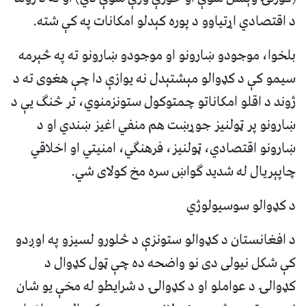
د اقتصادي اړتیاوو د پوره کېدلو امکانات په کې شته.
بلخوا، موجودو ښارونو او موجودو ښارونو ته په څېرمه
سیمو کې د کډوالو مېشتېدل نه یوازې دا چې هغوی ته د
ژوند د اقلو امکاناتو چمتوکول ستونزمنوي، تر څنګ یې د
ښارونو پر ټولنیز جوړښت هم منفي اغیز ښندي او د
ښارونو اقتصادي، ټولنیز، فرهنګي، امنیتي او اخلاقي
چاپېریال له شدید ګواښ سره مخ کولای شي.
د کډوالو سوسیولوژي
د افغانستان د کډوالو ستونزې د څلورو لسیزو په اوږدو
کې شکل نیولی دی نو واضحه ده چې ټول کډوال د
کډوالۍ د عواملو او د کډوالۍ د شرایطو له مخې یو شان