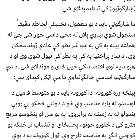
(ښارګوټیو) کې تنظیمېدلای شي.
دا ښارګوټي باید د یو معقول، تخنیکي لحاظه دقیقاً
سنجول شوي ښاري پلان له مخې داسې جوړ شي چې له
هماغه پیله په کې په ښو شرایطو کې عادي ژوند ممکن
وي، د ښار پراختیا په کې په نظر کې نیول شوې وي او د
هېواد په لوی اقتصاد کې خپل ځای و موندلای شي. د دې
ښارګوټیو اساسي ځانګړتیاوې داسې اټکل کېدای شي:
پینځه زره کورونه: دا کورونه باید د یو متوسط فامیل د
اوسېدو له پاره مناسب وي خو د دولتي ځمکو بې رویې
بندولو ته به زمینه نه برابروي. په یو سل او پنځوسو مربع
مترو کې د څلورو خونو، پخلنځای او تشناب تر څنګه یو
کوچنی انګړ به مناسبه طرح وي. ټول کورونه به د یوې