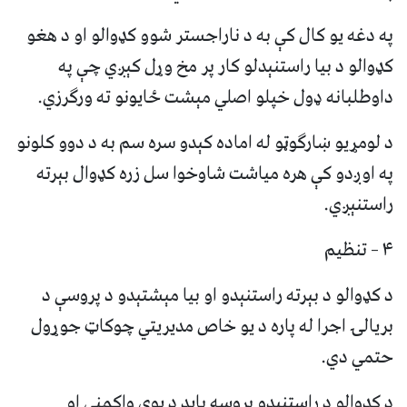
په دغه یو کال کې به د ناراجستر شوو کډوالو او د هغو
کډوالو د بیا راستنېدلو کار پر مخ وړل کېږي چې په
داوطلبانه ډول خپلو اصلي مېشت ځایونو ته ورګرزي.
د لومړیو ښارګوټو له اماده کېدو سره سم به د دوو کلونو
په اوږدو کې هره میاشت شاوخوا سل زره کډوال بېرته
راستنېږي.
۴ – تنظیم
د کډوالو د بېرته راستنېدو او بیا مېشتېدو د پروسې د
بریالۍ اجرا له پاره د یو خاص مدیریتي چوکاټ جوړول
حتمي دي.
د کډوالو د راستنېدو پروسه باید د یوې واکمنې او