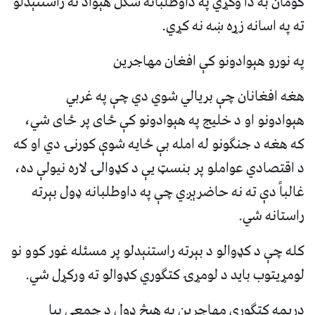
ګومان به دا وګړي په داوطلبانه شکل هېواد ته راستنېدلو
ته په اسانه زړه ښه نه کړي.
په نورو هېوادونو کې افغان مهاجرین
هغه افغانان چې بریالي شوي دي چې په غربي
هېوادونو او د خلیج په هېوادونو کې ځای پر ځای شي،
که هغه د جنګونو له امله بې ځایه شوې کورنۍ دي او که
د اقتصادي عواملو پر بنسټ یې د کډوالۍ لاره نیولې ده،
غالباً دې ته نه حاضرېږي چې په داوطلبانه ډول بېرته
راستانه شي.
کله چې د کډوالو د بېرته راستنېدلو پر مسئله غور کوو نو
لومړیتوب باید د لومړۍ کتګوري کډوالو ته ورکړل شي.
دریمه کتګوري مهاجرین په هېڅ ډول د جمعي بیا