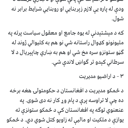
ودې له پاره یې لازم زېربنایي او روبنایي شرایط برابر نه
شول.
که د مېشتېدنې له یوه جامع او معقول سیاست پرته په
ملیونونو کډوال راستانه شي نو هم به کلیوالي ژوند له
ګڼو ستونزو سره مخ شي او هم به ښاري چاپېریال د لا
سرطاني کېدو تر ګواښ لاندې شي.
۳ – د اراضیو مدیریت
د ځمکو مدیریت د افغانستان د حکومتولۍ هغه برخه
ده چې لا تراوسه پرې د پام وړ کار نه دی شوی. په
عنعنوي توګه په افغانستان کې د ځمکو ستونزې ته
یوازې د ملکیت او مالیې له زاویو کتل شوي دي. د ځمکو