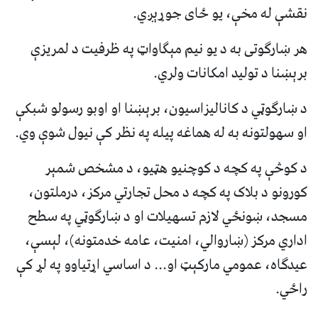
نقشې له مخې، یو ځای جوړېږي.
هر ښارګوتی به د یو نیم مېګاواټ په ظرفیت د لمریزې
برېښنا د تولید امکانات ولري.
د ښارګوټي د کانالیزاسیون، برېښنا او اوبو رسولو شبکې
او سهولتونه به له هماغه پیله په نظر کې نیول شوې وي.
د کوڅې په کچه د کوچنیو هټیو، د مشخص شمېر
کورونو د بلاک په کچه د محل تجارتي مرکز، درملتون،
مسجد، ښونځي لازم تسهیلات او د ښارګوټي په سطح
اداري مرکز (ښاروالي، امنیت، عامه خدمتونه)، لېسې،
عیدګاه، عمومي مارکېټ او... د اساسي اړتیاوو په لړ کې
راځي.