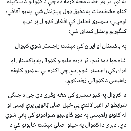
نه دي. تر هر څه د مخه لازمه ده چې د کډوالو د بېلابېلو
کتلو مشخصات په دقیق ډول وپېژندل شي. په یو آفاقي،
لومړني، سرسري تحلیل کې افغان کډوال پر دریو
کتګوریو وېشل کېدای شي:
په پاکستان او ایران کې مېشت راجستر شوي کډوال
شاوخوا دوه نیم، تر دریو ملیونو کډوال په پاکستان او
ایران کې راجستر شوي دي چې اکثره یې له ډېرو کلونو
راهیسې د کډوالۍ ژوند کوي.
دا کډوال په ګڼو شمېرو کې هغه وګړي دي چې د جنګي
شرایطو تر اغیز لاندې یې خپل اصلي ټاټوبي پرې ايښي او
له کلونو راهیسې په دوو ګاونډیو هېوادونو کې پاتې شوي
دي. ډېری دا کډوال په خپلو اصلي مېشت ځایونو کې د