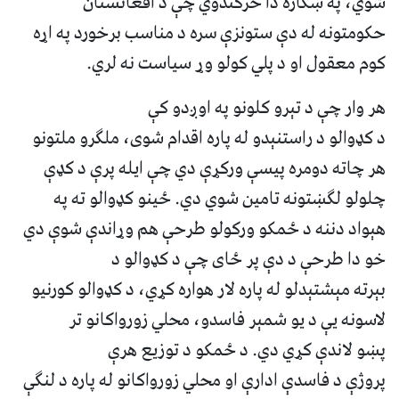
شوي، په ښکاره دا څرګندوي چې د افغانستان
حکومتونه له دې ستونزې سره د مناسب برخورد په اړه
کوم معقول او د پلي کولو وړ سیاست نه لري.
هر وار چې د تېرو کلونو په اوږدو کې
د کډوالو د راستنېدو له پاره اقدام شوی، ملګرو ملتونو
هر چاته دومره پیسې ورکړې دي چې ایله پرې د کډې
چلولو لګښتونه تامین شوي دي. ځینو کډوالو ته په
هېواد دننه د ځمکو ورکولو طرحې هم وړاندې شوې دي
خو دا طرحې د دې پر ځای چې د کډوالو د
بېرته مېشتېدلو له پاره لار هواره کړي، د کډوالو کورنیو
لاسونه یې د یو شمېر فاسدو، محلي زورواکانو تر
پښو لاندې کړي دي. د ځمکو د توزیع هرې
پروژې د فاسدې ادارې او محلي زورواکانو له پاره د لنګې