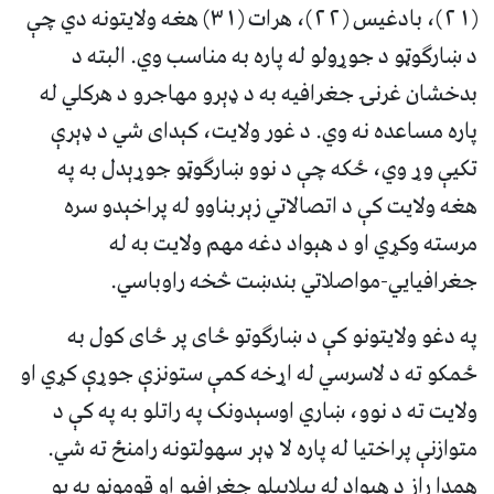
(۲۱)، بادغیس (۲۲)، هرات (۳۱) هغه ولایتونه دي چې
د ښارګوټو د جوړولو له پاره به مناسب وي. البته د
بدخشان غرنۍ جغرافیه به د ډېرو مهاجرو د هرکلي له
پاره مساعده نه وي. د غور ولایت، کېدای شي د ډېرې
تکیې وړ وي، ځکه چې د نوو ښارګوټو جوړېدل به په
هغه ولایت کې د اتصالاتي زېربناوو له پراخېدو سره
مرسته وکړي او د هېواد دغه مهم ولایت به له
جغرافیایي-مواصلاتي بندښت څخه راوباسي.
په دغو ولایتونو کې د ښارګوتو ځای پر ځای کول به
ځمکو ته د لاسرسي له اړخه کمې ستونزې جوړې کړي او
ولایت ته د نوو، ښاري اوسېدونک په راتلو به په کې د
متوازنې پراختیا له پاره لا ډېر سهولتونه رامنځ ته شي.
همدا راز د هېواد له بېلابېلو جغرافیو او قومونو په یو