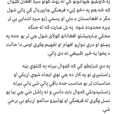
په ګاونډیو هېوادونو کې له ژوند کولو سره افغان کډوال
که څه هم په «څو ژبي» فرهنګي چاپېریال کې پاتې شول
مګر د افغانستان د ملي او رسمي ژبو سره اشنایي یې تر
ډېره محدوده شوه. په بل عبارت که له جنګه
مخکې ښارمېشتو افغانانو کولای شول چې تر یو حده په
پښتو او دري دواړو افهام او تفهیم وکړي اوس دا حالت
د پخوا په څېر طبیعي نه دی پاتې.
په دې شرایطو کې که کډوال بېرته په کتلوي بڼه
راستنېږي نو په کار ده چې نوي ایجاد شوي اړیکي او
مناسبات تر یو مناسب حده باقي پاتې شي یانې بېرته
راستنېدونکي کدوال باید داسې و نه پاشل شي چې بیا یو
نسل وګړي له فرهنګي او ټولنیزو سالمو اړیکو بې برخې
شي.