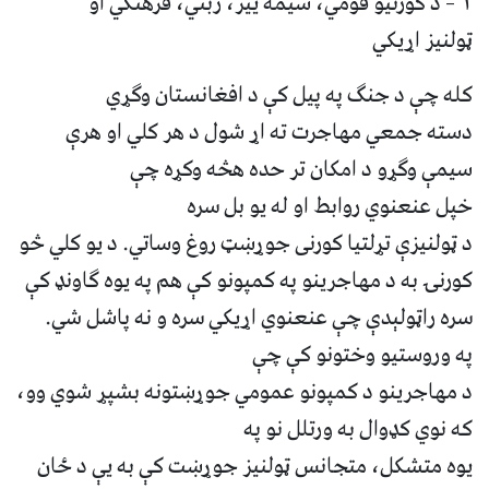
۱ – د کورنیو قومي، سیمه ییز، ژبني، فرهنګي او
ټولنیز اړیکي
کله چې د جنګ په پیل کې د افغانستان وګړي
دسته جمعي مهاجرت ته اړ شول د هر کلي او هرې
سیمې وګړو د امکان تر حده هڅه وکړه چې
خپل عنعنوي روابط او له یو بل سره
د ټولنيزې تړلتیا کورنی جوړښټ روغ وساتي. د یو کلي څو
کورنۍ به د مهاجرینو په کمپونو کې هم په یوه ګاونډ کې
سره راټولېدې چې عنعنوي اړیکي سره و نه پاشل شي.
په وروستیو وختونو کې چې
د مهاجرینو د کمپونو عمومي جوړښتونه بشپړ شوي وو،
که نوي کډوال به ورتلل نو په
یوه متشکل، متجانس ټولنیز جوړښت کې به یې د ځان