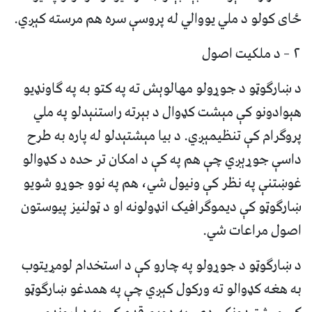
ځای کولو د ملي یووالي له پروسې سره هم مرسته کېږي.
۲ – د ملکیت اصول
د ښارګوټو د جوړولو مهالوېش ته په کتو به په ګاونډیو
هېوادونو کې مېشت کډوال د بېرته راستنېدلو په ملي
پروګرام کې تنظیمېږي. د بیا مېشتېدلو له پاره به طرح
داسې جوړېږي چې هم په کې د امکان تر حده د کډوالو
غوښتنې په نظر کې ونیول شي، هم په نوو جوړو شویو
ښارګوټو کې دیموګرافیک انډولونه او د ټولنیز پیوستون
اصول مراعات شي.
د ښارګوټو د جوړولو په چارو کې د استخدام لومړيتوب
به هغه کډوالو ته ورکول کېږي چې په همدغو ښارګوټو