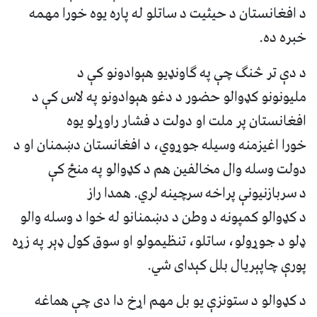
د افغانستان د حیثیت د ساتلو له پاره یوه خورا مهمه
خبره ده.
د دې تر څنګ چې په ګاونډیو هېوادونو کې د
ملیونونو کډوالو حضور د دغو هېوادونو په لاس کې د
افغانستان پر ملت او دولت د فشار راوړلو یوه
خورا اغیزمنه وسیله جوړوي، د افغانستان دښمنان او د
دولت وسله وال مخالفین هم د کډوالو په منځ کې
د سربازنیونې پراخه سرچینه لري. همدا راز
د کډوالو کمپونه د وطن د دښمنانو له خوا د وسله والو
ډلو د جوړولو، ساتلو، تنظیمولو او سوق کول ډېر په زړه
پورې چاپېریال بلل کېدای شي.
د کډوالو د ستونزې یو بل مهم اړخ دا دی چې هماغه