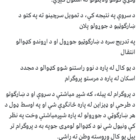
د سروې په نتیجه کې، د تمویل سرچینو ته په کتو د
ښارګوټیو د جوړولو پلان
په تدریج سره د ښارګوټیو جوړول او د اړوندو کډوالو
انتقال
د یو کال له پاره د نوو راستنو شوو کډوالو د مجدد
اسکان له پاره د مرستو پروګرام
د پروګرام له پیله، که شپږ میاشتې د سروې او د ښارګوتو
د طرحې او ډیزاین له پاره ځانګړې شي او په اوسط ډول د
هر ښارګوټي د جوړولو له پاره شپږمیاشتې وخت په نظر
کې ونیول شي نو د کډوالو لومړۍ جوپه به د پروګرام تر
پیل یو کال وروسته وطن ته راشي.