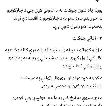
پورته یاد شوی چوکاټ به دا شونې کړي چې د ښارګوټیو
له جوړېدو سره سم به د ښارګوټیو د اقتصادي ژوند
بنسټونه هم رغول شوي وي.
۳ - زماني چوکاټ
د ټولو کډوالو د بېرته راستنېدو له پاره درې کاله وخت په
نظر کې نیول کېږي. د بیا مېشتېدنې پروسه به په لاندې
پړاوونو کې تنظیمېږي:
د کوربه هېوادونو او نړۍوالې ټولنې په مرسته د
راستنېدونکو کډوالو عمومي سروې.
د دې سروې په ترڅ کې به دا هم جوتېږي چې څومره
وګړي کومو ولایتونو ته استول کېږي.