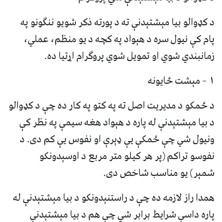
د کډوالو بیا مېشتېدنې ته د پورته ذکر شویو ننګونو په
پام کې نیول سره د هېواد په کچه د یو منظم، عملي،
زمانبندي شوي او تمویل شوي پروګرام اړتیا ده.
۱ – مېشت ځایونه
د ځمکو د مدیریت اصل ته په کتو په کار ده چې د کډوالو
د بیا مېشتېدنې له پاره د هېواد هغه سیمې په نظر کې
ونیول شي چې ځمکې یې ډېرې او نفوس یې کم دی. د
نفوسو تراکم (پر هر کیلو متر مربع د اوسېدونکو
شمېر) یو مناسب شاخص دی.
همدا راز لازمه ده چې د راستنېدونکو د بیا مېشتېدنې له
پاره داسې شرایط برابر شي چې هم د بیا مېشتېدنې