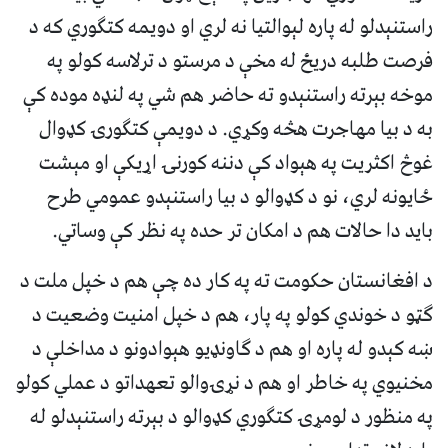
راستنېدلو له پاره لېوالتیا نه لري او دویمه کتګوري که د
فرصت طلبه دریځ له مخې د مرستو د ترلاسه کولو په
موخه بېرته راستنېدو ته حاضر هم شي په لنډه موده کې
به د بیا مهاجرت هڅه وکړي. د دویمې کتګورۍ کډوال
غوڅ اکثریت په هېواد کې دننه کورنۍ اړیکې او مېشت
ځایونه لري، نو د کډوالو د بیا راستنېدو عمومي طرح
باید دا حالات هم د امکان تر حده په نظر کې وساتي.
د افغانستان حکومت ته په کار ده چې هم د خپل ملت د
ګټو د خوندي کولو په پار، هم د خپل امنیت وضعیت د
ښه کېدو له پاره او هم د ګاونډیو هېوادونو د مداخلې د
مخنیوي په خاطر او هم د نړۍوالو تعهداتو د عملي کولو
په منظور د لومړۍ کتګوري کډوالو د بېرته راستنېدلو له