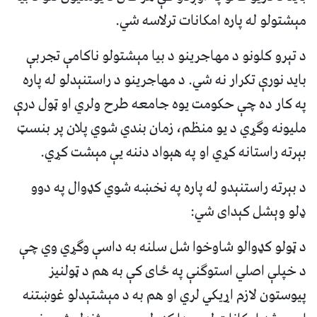
مېشتولو له پاره امکانات ترلاسه شي.
د تېرو کلونو د مهاجرینو د بیا مېشتولو ناکامې تجربې
باید نورې تکرار نه شي. د مهاجرینو د راستنېدلو له پاره
په کار ده چې حکومت یوه جامعه طرح ولري او ټول درې
ملیونه وګړي د یو منظم، زمان بندي شوي پلان پر بنسټ
بېرته راستانه کړي او په هېواد دننه یې مېشت کړي.
د بېرته راستنېدو له پاره په نخښه شوي کډوال په دوو
ډلو وېشل کېدای شي:
د ټولو کډوالو شاوخوا شل سلنه به داسې وګړي وي چې
د خپلې اصلي استوګنې په ځای کې به هم د ټولنیز
پیوستون لازم اړیکي لري او هم به د مېشتېدلو غوښتنه