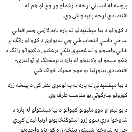
پروسه له انساني اړخه د زغملو وړ وي او هم له
اقتصادي اړخه پایېدونکې وي.
د کډوالو د بیا مېشتېدلو له پاره باید لازمې جغرافیایي
ساحې داسې انتخاب شي چې نه یوازې د کډوالو راتګ پر
ځایي ولسونو و نه غمېږي بلکې برعکس د کډوالو راتګ د
هغو سیمو او ولایتونو له پاره د پرمختګ او ټولنیزې-
اقتصادي پیاوړتیا یو مهم محرک ځواک شي.
د بیا مېشتېدنې له پاره به په لومړي نظر کې د پینځه زره
کورونو ښارګوټي یو مناسب ظرف وي.
د یو نیم او دوو ملیونو کډوالو د بیا مېشتولو له پاره د
شاوخوا درې سوو زرو استوګنځایونو اړتیا لیدل کېږي
چې په شاوخوا شپېتو، پینځه زره کوریزو واحدونو