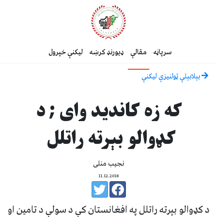
سرپاڼه
مقالې
ډیورنډ کرښه
لیکنې خپرول
بېلابېلې ټولنيزې ليکنې
که زه کاندید وای ; د
کډوالو بېرته راتلل
نجیب منلی
11.12.2018
د کډوالو بېرته راتلل په افغانستان کې د سولې د تامین او