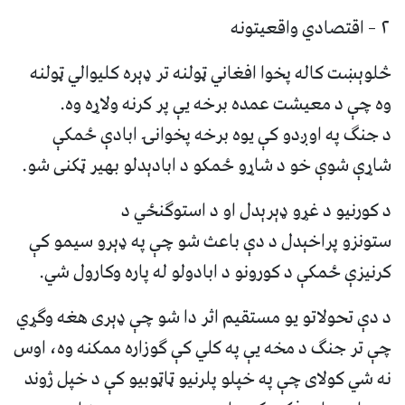
۲ – اقتصادي واقعیتونه
څلوېښت کاله پخوا افغاني ټولنه تر ډېره کلیوالي ټولنه
وه چې د معیشت عمده برخه یې پر کرنه ولاړه وه.
د جنګ په اوږدو کې یوه برخه پخوانۍ ابادې ځمکې
شاړې شوې خو د شاړو ځمکو د ابادېدلو بهیر ټکنی شو.
د کورنیو د غړو ډېرېدل او د استوګنځي د
ستونزو پراخېدل د دې باعث شو چې په ډېرو سیمو کې
کرنیزې ځمکې د کورونو د ابادولو له پاره وکارول شي.
د دې تحولاتو یو مستقیم اثر دا شو چې ډېری هغه وګړي
چې تر جنګ د مخه یې په کلي کې ګوزاره ممکنه وه، اوس
نه شي کولای چې په خپلو پلرنیو ټاټوبیو کې د خپل ژوند