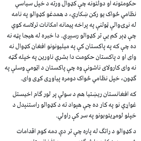
حکومتونه او دولتونه چې کډوال ورته د خپل سیاسي
نظامي ځواک یو رکن ښکاري، د همدغو کډوالو په نامه
له نړۍوالې ټولنې په پراخه پیمانه امکانات ترلاسه کوي
چې ډېر کم یې تر کډوالو رسېږي. دا خبره له هیجا پټه نه
ده چې که په پاکستان کې په میلیونونو افغان کډوال نه
وای او د پاکستان حکومت دا بشري ناورین په خپله ګټه
نه وای کارولای ناشونې وه چې پاکستان د اټومې وسلې په
ګډون، خپل نظامي ځواک دومره پیاوړی کړی وای.
که افغانستان ریښتیا هم د سولې پر لور ګام اخیستل
غواړي نو په کار ده چې هېواد ته د کډوالو راستنېدل د
خپلو لومړیتوبونو په سر کې راولي.
د کډوالو د راتګ له پاره چې تر دې دمه کوم اقدامات