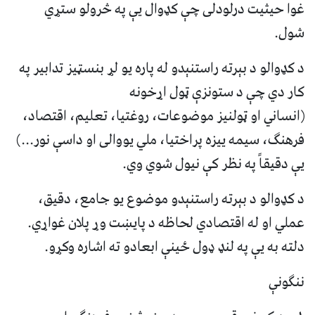
غوا حیثیت درلودلی چې کډوال یې په څرولو ستړي
شول.
د کډوالو د بېرته راستنېدو له پاره یو لړ بنسټیز تدابیر په
کار دي چې د ستونزې ټول اړخونه
(انساني او ټولنیز موضوعات، روغتیا، تعلیم، اقتصاد،
فرهنګ، سیمه ییزه پراختیا، ملي یووالی او داسې نور...)
یې دقیقاً په نظر کې نیول شوي وي.
د کډوالو د بېرته راستنېدو موضوع یو جامع، دقیق،
عملي او له اقتصادي لحاظه د پایښت وړ پلان غواړي.
دلته به یې په لنډ ډول ځینې ابعادو ته اشاره وکړو.
ننګونې