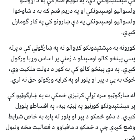
کې مېشتېدونکي دي، په دویم قدم کې به د اړوندو
ولسوالیو اوسېدونکي او په دریم قدم که به د شاوخوا
ولسوالیو اوسېدونکي په دې ښارونو کې په کار ګومارل
کېږي.
کورونه به مېشتېدونکو کډوالو ته په ښارګوټي کې د پرله
پسې پینځو کالو اوسېدلو د ژمنې پر اساس وړیا ورکول
کېږي. په دې پینځو کالو کې به کور د دولت ملکیت وي،
څوک به یې د پېر او پلور او په کرایه ورکولو حق نه لري.
له ښارګوټیو سره تړلې کرنیزې ځمکې به په ښارګوټیو کې
پر مېشتېدونکو کورنیو په ټيټه بیه، په اقساطو پلورل
کېږي. د دغو ځمکو د پېر او پلور له پاره به خاص شرایط
وضع کېږي چې د ځمکو د مافیاوو د فعالیت مخه ونیول
شي.