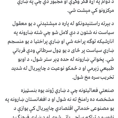
د دوام په اړه فکر وکړي او مجبور دي چې په ښاري
مرکزونو کې مېشت شي.
د بېرته راستنېدونکو له پاره د مېشتېدنې د یو معقول
سیاست نه شتون د دې لامل شو چې شته ښارونه په
انارشیکه توګه پراخه شي او ښاري پراختیا د یو منسجم
ښاري سیاست پر ځای د یو ډول سرطاني ودې قرباني
شي. پخواني ښارونه له حده ډېر ستر شول، د اوبو
طبیعي زېرمې او د ځمکو نوعیت د چاپېریال له شدید
تخریب سره مخ شول.
صنعتي فعالیتونه چې د ښاري ژوند یوه بنسټیزه
مشخصه ده رامنځ ته نه شول او د افغانستان ښارونه په
یو مصنوعی خدماتي اقتصادي چاپېریال کې یوازې د
نفوسو د تراکم ساحې پاتې شوې او د ښاري فرهنګ د