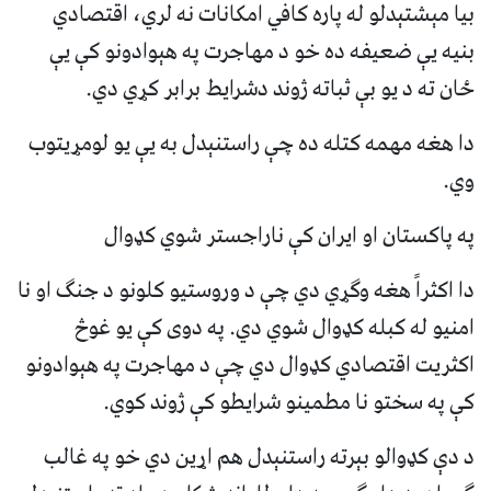
بیا مېشتېدلو له پاره کافي امکانات نه لري، اقتصادي
بنیه یې ضعیفه ده خو د مهاجرت په هېوادونو کې یې
ځان ته د یو بې ثباته ژوند دشرایط برابر کړي دي.
دا هغه مهمه کتله ده چې راستنېدل به یې یو لومړیتوب
وي.
په پاکستان او ایران کې ناراجستر شوي کډوال
دا اکثراً هغه وګړي دي چې د وروستیو کلونو د جنګ او نا
امنیو له کبله کډوال شوي دي. په دوی کې یو غوڅ
اکثریت اقتصادي کډوال دي چې د مهاجرت په هېوادونو
کې په سختو نا مطمینو شرایطو کې ژوند کوي.
د دې کډوالو بېرته راستنېدل هم اړین دي خو په غالب