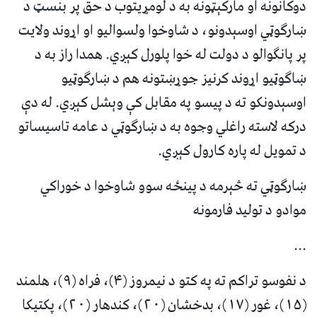
دوکانونه او مارکېټونه به د لومړیتوب د حق پر بنسټ د
ښارګوټي اوسېدونو، د شاوخوا ولسوالیو او اړوند ولایت
پر پانګوالو د دولت له خوا پلورل کېږي. همدا راز به د
ښاګوټیو اړوند کرنیز جوړښتونه هم د ښارګوټیو
اوسېدونکو ته د پیسو په مقابل کې وېشل کېږي. له دې
درکه لاسته راغلي وجوه به د ښارګوټي د عامه تاسیساتو
د تمویل له پاره کارول کېږي.
ښارګوټي ته څېرمه د پینځه سوو شاوخوا د خوراکي
موادو د تولید فارمونه
...
د نفوسو تراکم ته په کتو د نیمروز (۴)، فراه (۹)، هلمند
(۱۵)، غور (۱۷)، بدخشان (۲۰)، کندهار (۲۰)، پکتیکا