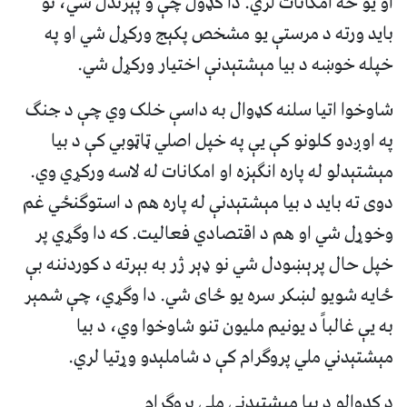
او یو څه امکانات لري. دا کډول چې و پېژندل شي، نو
باید ورته د مرستې یو مشخص پکېج ورکړل شي او په
خپله خوښه د بیا مېشتېدنې اختیار ورکړل شي.
شاوخوا اتیا سلنه کډوال به داسې خلک وي چې د جنګ
په اوږدو کلونو کې یې په خپل اصلي ټاټوبي کې د بیا
مېشتېدلو له پاره انګېزه او امکانات له لاسه ورکړي وي.
دوی ته باید د بیا مېشتېدنې له پاره هم د استوګنځي غم
وخوړل شي او هم د اقتصادي فعالیت. که دا وګړي پر
خپل حال پرېښودل شي نو ډېر ژر به بېرته د کوردننه بې
ځایه شویو لښکر سره یو ځای شي. دا وګړي، چې شمېر
به یې غالباً د یونیم ملیون تنو شاوخوا وي، د بیا
مېشتېدني ملي پروګرام کې د شاملېدو وړتیا لري.
د کډوالو د بیا مېشتېدنې ملي پروګرام