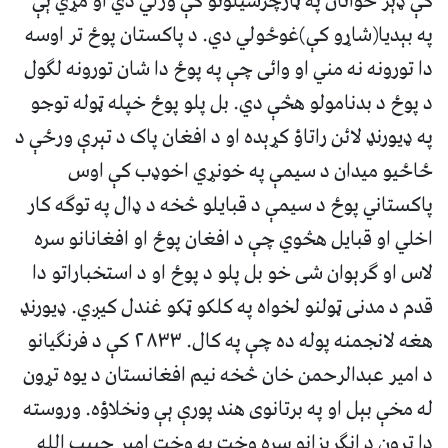
کې ډېر ځوانان په ټارچرسيلونو کې وژلي دي او مړي ېې
په بېديا(شاړو کې)غوځولي دي. د پاکستان پوځ تر اوسه
دا تورونه نه مني او وائی چې په پوځ دا شان تورونه لګول
د پوځ د بدنامولو هڅې دي. بل پلو پوځ خپله ټوله توجو
په ډيورنډ لائن راتاؤ کړېده او د افغان پاک د تېرې ورځې د
ځاځيو ميدان د سيمې په خونړي اخوډب کې اوس
پاکستاني پوځ د سيمې د قبايلو څخه د ډال په توګه کار
اخلي او قبايل هڅوي چې د افغان پوځ او افغانانو سره
لاس او ګرېوان شی خو بل پلو د پوځ او د استخباراتو دا
قدم د مدنی ټولنو لخواه په کلکو ټکو غندل کيږي. ډيورنډ
هغه لانجمنه پوله ده چې په کال. ۲۸۳۳ کې د فرنګيانو
د امير عبدالرحمن خان څخه نيم افغانستان د يوه تړون
له مخې بېل او په برتانوی هند پورې ېې ونخلاؤه. وروسته
دا تړون د انګرېزانو سره وخت په وخت امير حبيب الله