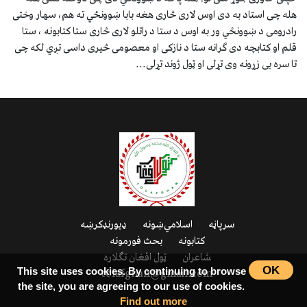
هله چی استاد به دی اوس لاری څاری هغه بابا ښوونځي ته هم، سهار وختی
رادرومی د ښوونځي ور به اوس د ستا د راتلو لاری څاری ستا کتابونه ، ستا
قلم او کتابچه دی ګرانه ستا د نازکی او معصومی څیری داسی تږي لکه چی
تا سره یی زړونه وی تړلی او ټول ژوند تړلی...
سرپاڼه
اسلامي‌ښونه
ډیورنډ‌کرښه
کتابونه
بحث فورمونه
شاعران
ټول افغان تګلاره
OK
tolafghan@gmail.com
This site uses cookies. By continuing to browse
the site, you are agreeing to our use of cookies.
Find out more