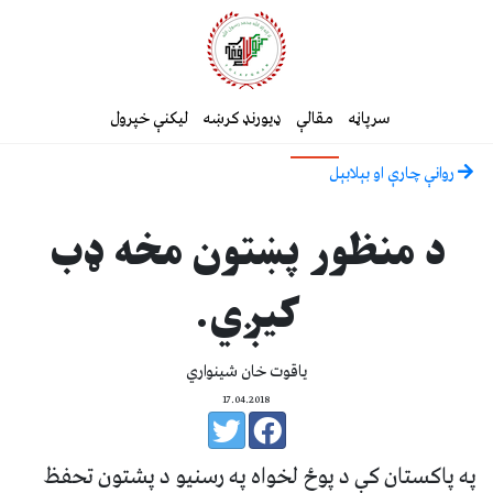
سرپاڼه
مقالې
ډیورنډ کرښه
لیکنې خپرول
روانې چارې او بېلابېل
د منظور پښتون مخه ډب
کيږي.
ياقوت خان شينواري
17.04.2018
په پاکستان کې د پوځ لخواه په رسنيو د پشتون تحفظ