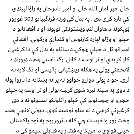
خان امير امان الله خان او امير نادرخان په راؤالپينډۍ
کې تازه کړی دی . په بدل کې ورته فرنګييانو 303 غوږور
ټوپکونه د هاوان لنډ ويشتونکي توپونه او د افغانانو د
ځپلو او وژلو لپاره کارتوس او کلدارې ورکولې. افغاني
اميرانو تل د خپلې چوکۍ د ساتلو په بدل کې دا کرغېړن
کار کړیدي او تر اوسه د کابل ارګ ناستي هم د ډيورنډ د
لانجمنې پولې په هکله ريښتيانۍ پاليسي او تګ لاره نه
لری. خو د پولې دواړو خواوو ته پراته پښتانه دا ناروا پوله
د دوي په سينه تيره شوې کرښه بولي او تر اوسه په خپلو
حجرو او جوماتونو کې خپلو راتلونکو نسلونو ته د دې
کرغېړنې کرښې د نه منلو توصيه کوي. دپولې لانجې هغه
وخت زور واخيست چې کله د ترورريم په نوم پاکستان
خپلې قواوې د امريکا په فشار په قبايلي سيمو کې د