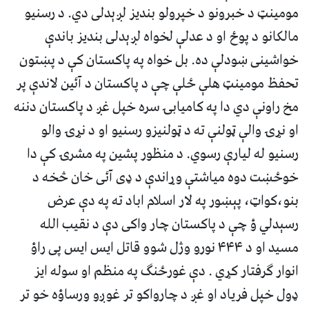
مومينټ د خبرونو د خپرولو بنديز لږېدلی دي. د رسنيو
مالکانو د پوځ او د عدلې لخواه لږېدلی بنديز باندې
خواشينی ښودلې ده. بل خواه په پاکستان کې د پښتون
تحفظ مومينټ هلې ځلې چې د پاکستان د آئين لاندې پر
مخ راونې دي دا په کاميابۍ سره خپل غږ د پاکستان دننه
او نړۍ والې ټولنې ته د ټولنيزو رسنيو او د نړۍ والو
رسنيو له ليارې رسوي. د منظور پشين په مشرۍ کې دا
خوځښت دوه مياشتې وړاندې د ډی آئی خان څخه د
بنو،کواټ، پېښور په لار اسلام اباد ته په دې عرض
رسېدلي ؤ چې د پاکستان چار واکی دې د نقيب الله
مسيد او د ۴۴۴ نورو وژل شوو قاتل ايس ايس پی راؤ
انوار ګرفتار کړي . دې غورځنګ په منظم او سوله ايز
ډول خپل فرياد او غږ د چارواکو تر غوږو ورساؤه خو تر