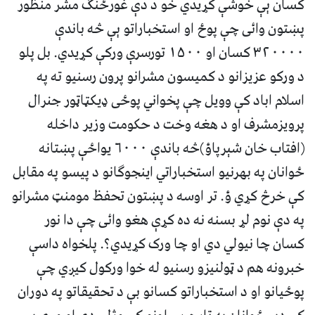
کسان ېې خوشې کړيدي خو د دې غورځنګ مشر منظور
پښتون وائی چې پوځ او استخباراتو ېې څه باندې
۳۲۰۰۰۰ کسان او ۱۵۰۰ تورسرې ورکې کړيدي. بل پلو
د ورکو عزيزانو د کميسون مشرانو پرون رسنيو ته په
اسلام اباد کې وويل چې پخواني پوځی ډيکټاټور جنرال
پرويزمشرف او د هغه وخت د حکومت وزير داخله
(افتاب خان شېرپاؤ)څه باندې ۶۰۰۰ يواځې پښتانه
ځوانان په بهرنيو استخباراتي اينجوګانو د پيسو په مقابل
کې خرڅ کړي ؤ. تر اوسه د پښتون تحفظ مومنټ مشرانو
په دې نوم لړ بسنه نه ده کړې هغو وائی چې دا نور
کسان چا نيولي دي او چا ورک کړيدي؟. پلخواه داسې
خبرونه هم د ټولنيزو رسنيو له خوا ورکول کيږي چې
پوځيانو او د استخباراتو کسانو بې د تحقيقاتو په دوران