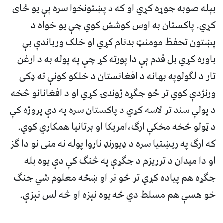
بېله صوبه جوړه کړي او که د پښتونخوا سره ېې يو ځای
کړي. پاکستان به اوس کوشش کوي چې يو خواه د
پښتون تحفظ مومنټ بدنام کړي او خلک ورباندې بې
باوره کړي بل قدم ېې دا پورته کړ چې په پوله به د ارغن
تار د لګولوپه بهانه د افغانستان د خلکو کونې ته ډکی
ورنژدې کوي تر څو جګړه ژوندۍ کړي او د افغانانو څخه
د پولې سند تر لاسه کړي د پاکستان سره په دې پروژه کې
د ټولو څخه مخکې ارګ،امريکا او برتانيا همکاري کوي.
که ارګ په ريښتيا سره د ډيورنډ ناروا پوله نه منی نو دا ګز
او دا ميدان د ترريزم د جګړې په څنګ کې دې يوه بله
جګړه هم پياده کړي تر څو نر او ښځه معلوم شي جنګ
خو هسې هم مسلط دي څه يوه نېزه او څه لس نېزې.