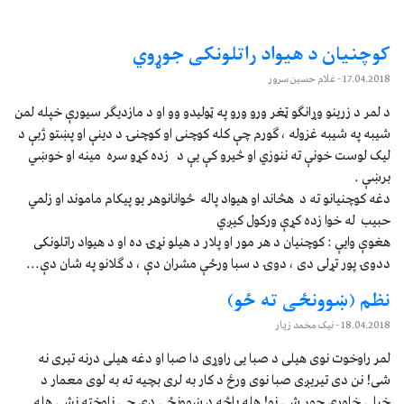
کوچنيان د هيواد راتلونکی جوړوي
17.04.2018
- غلام حسين سرور
د لمر د زرينو وړانګو ټغر ورو ورو په ټوليدو وو او د مازديګر سيورې خپله لمن
شيبه په شيبه غزوله ، ګورم چې کله کوچنی او کوچنۍ د دينې او پښتو ژبې د
ليک لوست خونې ته ننوزي او څيرو کې يې د زده کړو سره مينه او خوښي
برښې .
دغه کوچنيانو ته د هڅاند او هيواد پاله ځوانانوهر يو پيکام ماموند او زلمي
حبيب له خوا زده کړې ورکول کيږي
هغوې وایې : کوچنيان د هر مور او پلار د هيلو نړۍ ده او د هيواد راتلونکی
ددوۍ پور تړلی دی ، دوۍ د سبا ورځې مشران دې ، د ګلانو په شان دې...
نظم (ښوونځی ته ځو)
18.04.2018
- نیک مخمد زیار
لمر راوخوت نوی هیلی د صبا یی راوړی دا صبا او دغه هیلی درنه تیری نه
شی! نن دی تیریږی صبا نوی ورځ د کار به لری بچیه ته به لوی معمار د
خپلی خاوری جوړ شی نو! هله پاڅه د ښوونځي دی چی ناوخته نشی هله