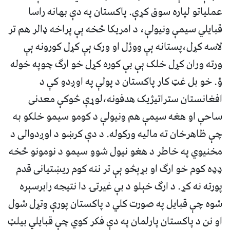
عملياتو لپاره سوق کړې. پاکستان په دې بهانه راسا
قبايلي سيمې ونيولې، د امريکا څخه ېې پراخه ډالر هم تر
لاسه کړل،پستانه ېې ووژل او ورک ېې کړل کورونه ېې
ورته وران کړل خلک ېې بې کوره کړل خو ارګ چوپه خوله
ؤ. خو بل غټ کار پاکستان د پولې په اوږدو کې د
افغانستان ستراتيژيک هدفونه،لوړې څوکې معدنی
ساحې او هغه سيمې هم ونيولې د کومو سيمو خلکو به
چې ظاهرخان ته ماليه ورکوله. د دې کرښو د اوږدوالی د
مخنيوي په خاطر د هغو نيول شوو سيمو د نومونو څخه
ډډه کوم خو ارګ او بړېڅو ېې تر ننه کوم ريښتيانی قدم
پورته نه کړ. د ارګ خېلو د بې غيرتۍ دا نتيجه رابرسېره
شوه چې قبايل په صورت کلي د پاکستان پورې وتړل شول
او نن د پاکستان پارلمان په دې فکر کوي چې قبايلي بيلټ