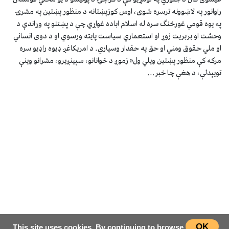
راوانور په لاښوونه ترسره شوی، اوس کوزپښتانه د منظور پښتین په مشرۍ
په یوه قومي غورځنګ سره له اسلام اباده غواړي چې د پښتنو په وړاندې د
وحشت او بربریت زوړ او استعماري سیاست پایته ورسوي او د دوی انساني
او ملي حقوق ومني او حق په حقدار وسپاري. د امریکاغږ ډیوه راډیو سره
مرکه کې منظور پښتین ویلي ول« زموږ د ځوانانو، سپينږیرو، مشرانو وینې
تويېدلې، د هغې چا خبر...
OK
This site uses cookies. By continuing to browse