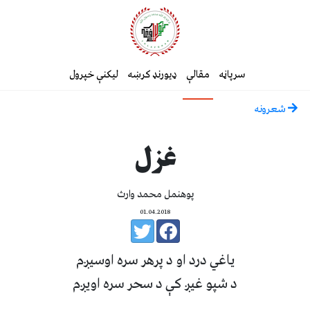
سرپاڼه
مقالې
ډیورنډ کرښه
لیکنې خپرول
شعرونه
غزل
پوهنمل محمد وارث
01.04.2018
یاغي درد او د پرهر سره اوسیږم
د شپو غیږ کې د سحر سره اویږم