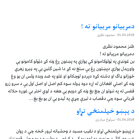
دمرییانو مرییانو ته !
01.04.2018
- محمود نظری
طنز محمود نظری
دمرییانو مرییانو ته !
بن غونډې په ټولوکامونو کې یوازې په پښتون ږغ ونه کړ دټولو کامونو یې
واوریدل یوازې دپښتون ږغ یې ستغ نه کړ دا شین ګلبڼ یې په ډیرو زهري
ځوزانو ډاګ او دشته کړه دپردو لوچکانو او غلو په ضد ویده ولس ان یو وغ
ونه کړ اصلي افغانان له اړه دوه ډوله سوه کم اصل او اصل اول یې د سرو زرو
قفس ته په ننوتو ان چغ بغ ونه کړ دویم یې هغه د لوي اختر بې غوږه حلاله
قرباني سوه چې دقصاب د تیرې چړې په لیدو یې ان یو بغ بغ...
د پېښو خپلمنځي تړاو
01.04.2018
- سرلوڅ مرادزی
د پېښو خپلمنځي تړاو د نقیب مسید د وحشیانه ترور څخه چې د روان
عیسوی کال د جنوري په لومړیو کې د کراچۍ د پولیسو د یو محلي قومندان