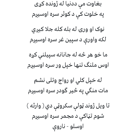
بغاوت مې ددنیا له ژونده کړی
په خلوت کې د کوثر سره اوسیږم
نوک او ورۍ له بله کله جلا کیږي
لکه واورې د سپین غر سره اوسیږم
ما خو هر څه له جانانه سپیلني کړه
اوس ملنګ تنها خپل ور سره اوسیږم
له خپل کلي او رواج وتلی نشم
مات منګي په څیر ګودر سره اوسیږم
تا ویل ژوند ټولې سکروټې دي ( وارثه )
شوم تڼاکې د مجمر سره اوسیږم
اوسلو - ناروې