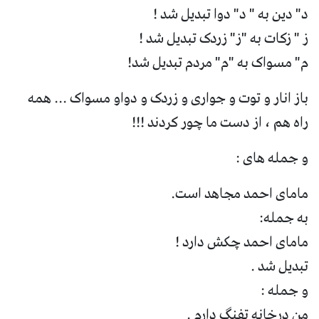
د" دین به " د" دوا تبدیل شد !
ز " زکات به "ز" زردک تبدیل شد !
م" مسواک به "م" مردم تبدیل شد!
باز انار و توت و جواری و زردک و دواو مسواک ... همه
راه هم ، از دست ما چور کردند !!!
و جمله های :
مامای احمد مجاهد است.
به جمله:
مامای احمد چکش دارد !
تبدیل شد .
و جمله :
من درخانه تفنگ دارم .