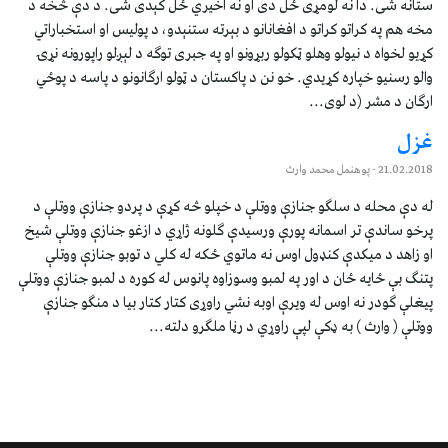
ستانه شی. دا نه لومړی ځل دی او نه اخيري ځل کېدی شی. د دې څخه د
مخه هم په کراتو کراتو د افغانانو د بېرته ستنېدو، د پوليس او استخباراتي
کړيو لخواه د نيولو وهلو ټکولو ربړونو او په جبری توګه د لېږلو راپورونه نړۍ
والو رسنيو خپاره کړيدي. خو نن د پاکستان د ټولو ارګانونو د پاسه د پوځي
ارګان د مشر (د لوی...
غزل
21.02.2018
- پوهنمل محمد وارث
له دې محله د سلګو جنازې ووتلې د خپلو څه کړې د پردو جنازې ووتلې د
پرخو ساندې تر اسمانه پورې ورسیدې ګلونه ژاړي د ازغو جنازې ووتلې شیخ
او زاهد د میکدې کنډول اوس نه ماتوي ځکه له کلي د توبو جنازې ووتلې
پتنګ بې ځایه ځان د اور په لمبو وسوزاوه پانوس له کوره د لمبو جنازې ووتلې
پیغلې ګودر نه اوس له ویرې اوبه نشي راوړی کتار کتار بیا د منګو جنازې
ووتلې ( وارث ) به ډکې لپې راوړي د رڼا ملګرو دلته...