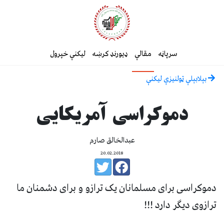
سرپاڼه
مقالې
ډیورنډ کرښه
لیکنې خپرول
بېلابېلې ټولنيزې ليکنې
دموکراسی آمریکایی
عبدالخالق صارم
20.02.2018
دموکراسی برای مسلمانان یک ترازو و برای دشمنان ما
ترازوی دیگر دارد !!!