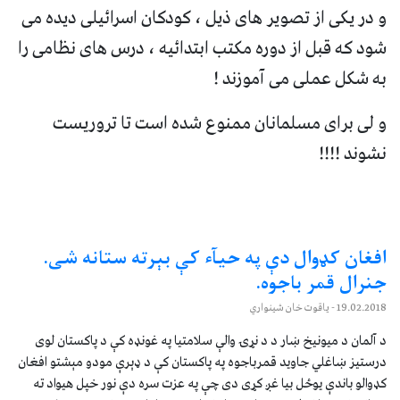
و در یکی از تصویر های ذیل ، کودکان اسرائیلی دیده می
شود که قبل از دوره مکتب ابتدائیه ، درس های نظامی را
به شکل عملی می آموزند !
و لی برای مسلمانان ممنوع شده است تا تروریست
نشوند !!!!
افغان کډوال دې په حيآء کې بېرته ستانه شی.
جنرال قمر باجوه.
19.02.2018
- ياقوت خان شينواري
د آلمان د ميونيخ ښار د د نړۍ والې سلامتيا په غونډه کې د پاکستان لوی
درستيز ښاغلي جاويد قمرباجوه په پاکستان کې د ډېرې مودو مېشتو افغان
کډوالو باندې يوځل بيا غږ کړی دی چې په عزت سره دې نور خپل هيواد ته