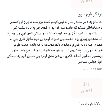
ترهګر قوم نلري
طالبانو په لاس دکندز ښار له نیول کیدو څخه وروسته د ایران اوپاکستان
داستخباراتي شبکو ګډجاسوسان تور پورې کوي چې په یاده قضیه کې
دهیواد دولسمشر په ګډون دحکومت پښتانه چارواکي لاس لري چې زما په
آند دغه تور یوازې یوه ادعاده چې دثبوت لپاره یې هیڅ دلایل نلري چې له
همدې امله زه نه غواړم دهغوی دتورونوپدغه برخه باندې بحث وکړم
خویوڅه چې زما په ګډون دملیونونو افغانانو لپاره جالب دي هغه داچې
یوشمیر معلوم الحاله فکري ناروغان ددې لپاره چې دخپل قوم په منځکې
خپل بایللی سیاسي
dariz
–
10.10.2015
مولانا فرید ته !