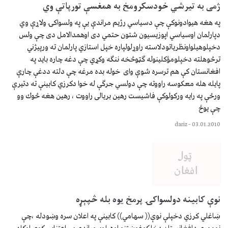
ژمی به تيرشي خودسكرومخ به همغسې تورپاتې وي
په هغه هيوادونوكې چې دسياسي رژيم مراندې يې په ولسواكۍ ولاړې وي
دپارلمان اوسياسي اپوزيسيون شتون حتمي دی اوهمدالامل دی چې ولس
دخپلوهيلواونظرياتودلاسته راوړلولپاره خپل استازي پارلمان ته ورپيژني
ترڅوهلته دخپلومؤكلينوله ګټوڅخه ننګه وكړي چې دغه چاره بايد په
افغانستان كې هم ترسره شوې وای خوله بده مرغه چې دلته ددغې چارې
پايله هله معكوسه راووته چې دولسي جرګې له خوا دكرزي كابينې ته دتيرې
ورځې په رايه وركولوكې فاشيست رهين بريالی راووت ، رهين هغه څوك وو
چې يوځ
dariz
–
03.01.2010
نوې کابينه دولسواکۍ پرمخ يوه بله څپېړه
ښاغلي کرزي دخپلې نوې(( سهامي)) کابينې په اعلان سره وښودله ،چې