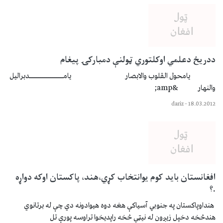
ددريځ دعلمي اوكلتوري ټولنې دمباركۍ پيغام
يامحول القلوب والابصار يامـــــــــــــــــدبراليل
والنهار &amp;
dariz
–
18.03.2012
افغانستان بايد كوم يوانتخاب كړي،هند، پاكستان اوكه دواړه
.؟
هنداوپاكستان په جنوبي آسياكې هغه دوه هيوادونه دي چې له برتانوي
هندڅخه دخپل زيږون له نيټې څخه راپديخوا تراوسه پورې تل