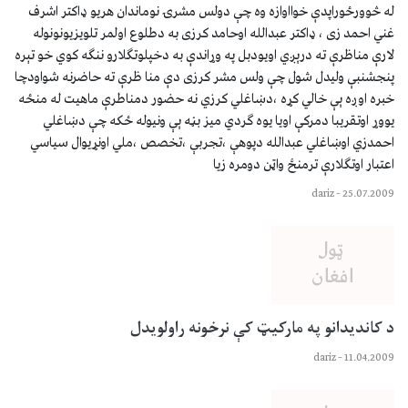
له څوورځوراپدې خوااوازه وه چې دولس مشرۍ نوماندان هريو ډاکتر اشرف
غني احمد زى ، ډاکتر عبدالله اوحامد کرزى به دطلوع اولمر تلويزيونونوله
لارې مناظرې ته درېږي اويودبل په وړاندې به دخپلوتګلارو ننګه کوي خو تېره
پنجشنبې وليدل شول چې ولس مشر کرزى دې منا ظرې ته حاضرنه شواودچا
خبره اوږه ېې خالي کړه ،دښاغلي کرزي نه حضور دمناطرې ماهيت له منځه
يووړ اوتقريبا دمرکې اويا يوه ګردي ميز بڼه ېې ونيوله ځکه چې دښاغلي
احمدزي اوښاغلي عبدالله دپوهې ،تجربې ،تخصص ،ملي اونړيوال سياسي
اعتبار اوتګلارې ترمنځ واټن دومره زيا
dariz
–
25.07.2009
د کانديدانو په مارکيټ کې نرخونه راولويدل
dariz
–
11.04.2009