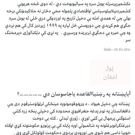
دكشميرپرسرله يوبل سره په سياليوبوخت دي ، له دوی څخه هريويې
كشميردبيلابيلوسياسي اواقتصادي پلموله مخې دځان نه جلاكيدونكې برخه
بولې چې له همدې امله يې دخپل تاريخ په اوږدوكې درې ځلي له يوبل سره
جګړې هم كړيدي چې دوروستي ځل لپاره په ۱۹۹۹ زيږديز كال كې هم نږدې
وه چې خبره يې دجګړې تربريده ورسيږي . په نړۍ كې دټكنالوژۍ دپرمختګ
سر
dariz
–
26.02.2011
آياپښتانه په رښتياالقاعده ياجاسوسان دي ……………؟
پښتانه چې دخپل هيواد ، د ورونوقومونوپه مينځكې ترټولوسترقوم دی چې
دافغانستان په نوم پدغه جغرافيوي محدوده كې دخپلې پنځه زره كلنې
استوګنې پرمهال يې ګڼې لوړې ، ژورې ليدلي ، كله يې دوخت
ديرغلګرانويرغلونه په شاتمبولي اوپه پايله كې يې پرنورو حكومتونه كړي اوكله
خوبيا داسې هم شوي چې نورودې پردوی دحكومت كولوتكل كړی وي .