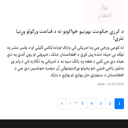
د کرزي حکومت بهرنيو ځواکونو ته د قناعت ورکولو وړتيا
نلري!
له کومې ورځې چې په امريکې کې باراک اوباما ټاکنې ګټلي او د ولس مشر په
توګه يې خپله دنده پيل کړې د افغانستان خلک، خپرونې او روڼ آندي په دې
هيله دي چې ګڼې د هغه په راتګ سره به د امريکې په تګلاره کې د پام وړ
بدلون راځي ځينې خو پخپلو وړاندوينوکې آن دومره خوشبين دي چې د
افغانستان د ستونزې حل يوازې او يوازې د بارک
dariz
–
23.03.2009
…
»
›
5
4
3
2
1