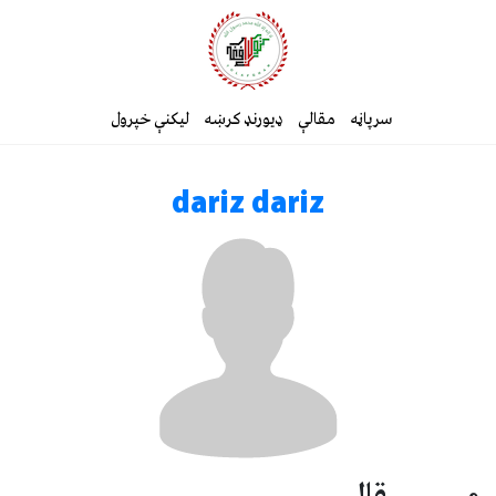
سرپاڼه
مقالې
ډیورنډ کرښه
لیکنې خپرول
dariz dariz