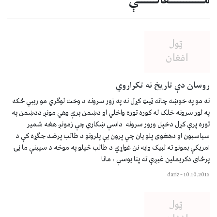
مــــــــــــقالــــــې
روسان دې تاریخ نه تکراروي
نه مو په خوښه چاته ټیټ کړل نه په زور سرونه د وخت لوګري مو ریبي ځکه
په لور سرونه خلک له کوره توره واخلي او دښمن پرې وهي مونږ ددښمن په
توره پرې کړل دخپل ورور سرونه داسې ښکاري چې زمونږ هغه شمیر
سیاسیون او دهغوی پلو یان چې پرون یې پلرونو د طالب پرضد جګړه کې د
امریکې بمونو ته لبیک وایه نن غواړي د طالب څپلو په موخه د سپینې ما ڼۍ
پرځای دکریملین غیږې ته پنا یوسې ، مانا
dariz
–
10.10.2015