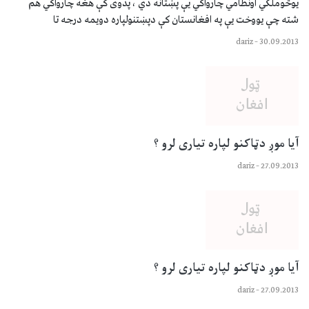
یوڅوملکي اونظامي چارواکي یې پښتانه دي ، پدوی کې هغه چارواکي هم
شته چې یووخت یې په افغانستان کې دپښتنولپاره دویمه درجه تا
dariz
–
30.09.2013
آیا موږ دټاکنو لپاره تیاری لرو ؟
dariz
–
27.09.2013
آیا موږ دټاکنو لپاره تیاری لرو ؟
dariz
–
27.09.2013