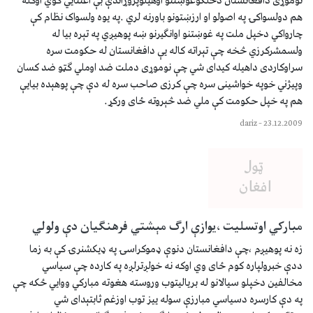
نوموړى دافغانستان دخلکوغوښتنو اوهيلوپروړاندې بې اعتنايي کوي اوکله
هم دولسواکۍ په اصولو او ارزښتونو باورنه لري .په يوه ولسواک نظام کې
چارواکي دخپل ملت په غوښتنو اوانګيرنو ښه پوهيږي په تېره بيا له
ولسمشرکرزي څخه چې تېراته کاله يې دافغانستان له حکومت سره
سراوکاردى داهيله کيداى شي چې نوموړى دملت ضد اوملي ګټو ضد کسان
وپيژني خوپه خواشينى سره چې کرزى صاحب سره له دې چې پوهېده بيايې
هم په خپل حکومت کې ملي ضد څېروته ځاى ورکړ.
dariz
–
23.12.2009
مبارکي اوتسليت ،يوازې ارګ مېشتي فرهنګيان دې ولولي
زه نه پوهيږم ،چې دافغانستان دنوې ډموکراسۍ په ډيکشنرۍ کې به زما
ددې خبرولپاره کوم ځاى وي اوکه نه خولږترلږه په کارده چې سياسي
مخالفين دخپلو سيالانو له برياليتوب وروسته هغوته مبارکي ووايي ځکه چې
په دې کارسره دسياسي مبارزې سوله ييز توب اوزغم ثابتېداى شي