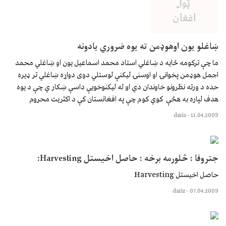
ښاغلو يون اوهوډمن ته يوه ضروري يادونه
ما چې تركومه ځايه د ښاغلي استاد محمد اسماعيل يون او ښاغلي محمد
اجمل هوډمن پخوانۍ او اوسنۍ ليكنې لوستلي دوى دواړه ښاغلي تر ډيره
حده د ورته نظرونو خاوندان دي او له ليكنوخويې داسې ښكار ي چې د يوه
هدف لپاره به هڅې كوي كوم چې په افغانستان كې د اكثريت محروم
dariz
–
11.04.2009
جتروفا : څلورمه برخه : حاصل اخيستل Harvesting:
حاصل اخيستل Harvesting
dariz
–
07.04.2009