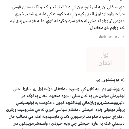
دې ښاغلي نن په لمر تلوېزیون کې د طالبانو تحریک یو نګه پښتون قومي
حرکت ونوماوه او زیاته یې کړه چې په حکومت کې دننه یو شمیر څيرې
دقومي تړاوونو له مخې له هغو سره جګړه نه کوي.ما نه غو ښتل پدې اړه
څه ووایم خو دهغه ل
dariz
–
05.10.2015
زه یوپښتون یم
زه یوپښتون یم ، په کابل کې اوسیږم ، دافغان دولت ټول روا ، ناروا ، ملي
اوغیرملي قوانین مې په ځان منلي ، دیوه متعهد افغان په توګه مې
دتیروولسمشریزواوپارلماني ټولټاکنوپه ګډون دحکومت په ټولوسیاسي
پروګرامونوکې ونډه اخیستې ، دنظام سیاسي څيرې ته مې مشروعیت ورکړی
، دکرزي صیب دحکومت ترسیوري لاندې داوسیدوله امله مې دطالب جان
دښمني ځکه په غاړه اخیستې چې وایم خیردی ، ولسمشرموپښتون دی ،