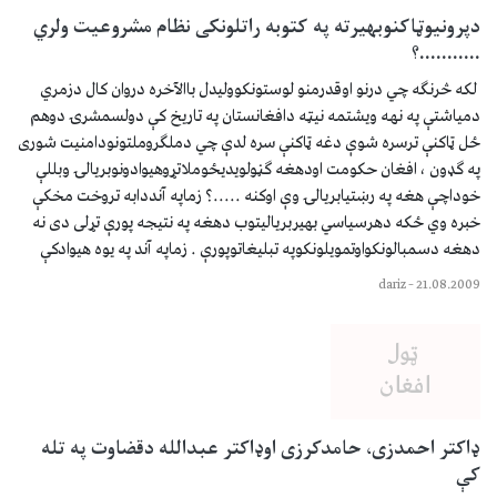
دپرونيوټاكنوبهيرته په كتوبه راتلونكی نظام مشروعيت ولري
...........؟
لكه څرنګه چي درنو اوقدرمنو لوستونكووليدل باالآخره دروان كال دزمري
دمياشتې په نهه ويشتمه نيټه دافغانستان په تاريخ كې دولسمشرۍ دوهم
ځل ټاكنې ترسره شوې دغه ټاكنې سره لدې چي دملګروملتونودامنيت شوری
په ګډون ، افغان حكومت اودهغه ګڼولويديځوملاتړوهيوادونوبريالۍ وبللې
خوداچې هغه په رښتيابريالۍ وې اوكنه .....؟ زماپه آنددابه تروخت مخكې
خبره وي ځكه دهرسياسي بهيربرياليتوب دهغه په نتيجه پورې تړلی دی نه
دهغه دسمبالونكواوتمويلونكوپه تبليغاتوپورې . زماپه آند په يوه هيوادكې
dariz
–
21.08.2009
ډاکتر احمدزى، حامدکرزى اوډاکتر عبدالله دقضاوت په تله
کې