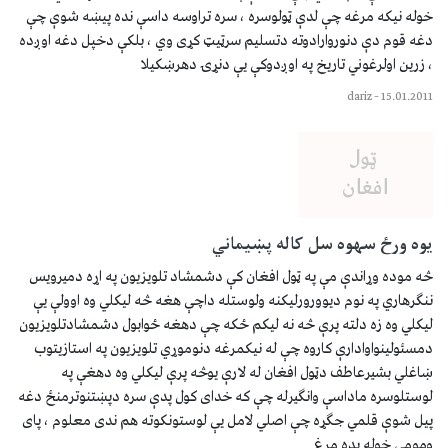
خوله نيكه مرغه چې لدې ټولوسره ، سره تراوسه داسې نده پيښه شوې چې
دغه قوم دې دنوروارادوته دتسليم سرټيټ كړی وي ، بلكې دخپل دغه اوږده
، زرين اولرغوني تاريخ په اوږدوكې يې دنړۍ دهرښكيلا
dariz
–
15.01.2011
يوه ورځ سهوه سل كاله پښيماني
څه موده وړاندې مې په ټول افغان كې دشمشاد تلويزيون په اړه دميرويس
ننګرهاري په نوم ديوورورليكنه ولوستله داچې هغه څه ليكلي وه اوولې يې
ليكلي وه زه دلته پرې څه نه ليكم ځكه چې دهغه ځوابول دشمشادتلويزيون
دمسئولينواوادارې كاروه چې له نيكمرغه دنوموړي تلويزيون په استازيتوب
ښاغلي بشيرعاطف دټول افغان له لارې يوڅه پرې ليكلي وه دهغې په
لوستلوسره ماداسې وانګيرله چې كه خدای كول پدې سره دپښتنوترمنځ دغه
پيل شوې قلمي جګړه چې اصلي لامل يې لوستونكوته هم ندی معلوم ، پای
ومومي خوله بده مرغ