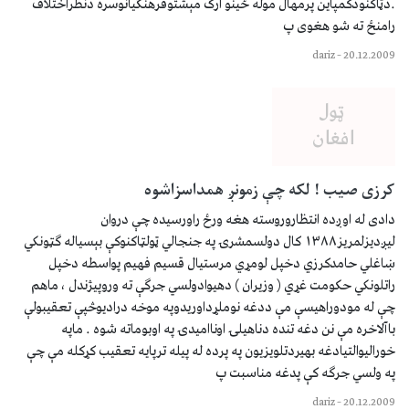
.دټاکنودکمپاين پرمهال موله ځينو ارګ مېشتوفرهنګيانوسره دنظراختلاف
رامنځ ته شو هغوى پ
dariz
–
20.12.2009
كرزی صيب ! لكه چې زمونږ همداسزاشوه
دادی له اوږده انتظاروروسته هغه ورځ راورسيده چې دروان
ليږديزلمريز۱۳۸۸ كال دولسمشرۍ په جنجالي ټولټاكنوكې بېسياله ګټونكي
ښاغلي حامدكرزي دخپل لومړي مرستيال قسيم فهيم پواسطه دخپل
راتلونكي حكومت غړي ( وزيران ) دهيوادولسي جرګې ته وروپيژندل ، ماهم
چې له مودوراهيسې مې ددغه نوملړداوريدوپه موخه دراديوڅپې تعقيبولې
باآلاخره مې نن دغه تنده دناهيلۍ اونااميدۍ په اوبوماته شوه . ماپه
خوراليوالتيادغه بهيردتلويزيون په پرده له پيله ترپايه تعقيب كړكله مې چې
په ولسي جرګه كې پدغه مناسبت پ
dariz
–
20.12.2009