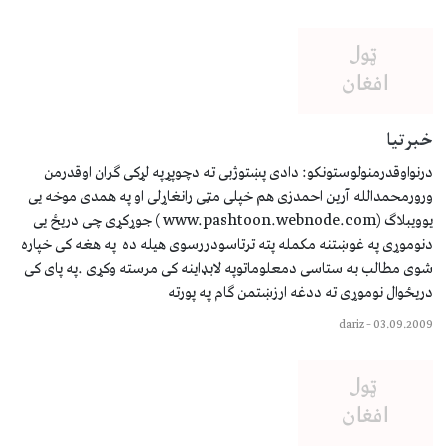
خبرتیا
درنواوقدرمنولوستونکو: دادی پښتوژبی ته دچوپړپه لړکی ګران اوقدرمن
ورورمحمدالله آرین احمدزی هم خپلی مټی رانغاړلی او په همدی موخه یی
یوویبلاګ (www.pashtoon.webnode.com ) جوړکړی چی دریځ یی
دنوموړی په غوښتنه مکمله پته ترتاسودررسوی هیله ده په هغه کی خپاره
شوی مطالب به ستاسی دمعلوماتوپه لابډاینه کی مرسته وکړی .په پای کی
دریځوال نوموړی ته ددغه ارزښتمن ګام په پورته
dariz
–
03.09.2009