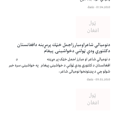
dariz
–
07.04.2010
دنوميالي شاعراومبارزاجمل خټك پرمړينه دافغانستان
دكلتوري ودې ټولنې دخواشينۍ پيغام
د نوميالي شاعر او مبارز اجمل خټک پر مړينه د
افغانستان د کلتوري ودې ټولنې د خواشينۍ پيغام په خواشينۍ سره خبر
شولو چې د پښتونخوا نوميالی شاعر،
dariz
–
09.02.2010