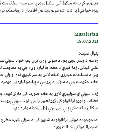
دبهرنيو کړيو په منګول کې ښکيل وي په سراسري مقاتومت کې 
ييزه خوا کې! په دغه شرطونو بايد ټول افغانان د روشنفکرانو 
Musaferjan
18.07.2013
پتوال صيب:
زه هم د ولس بچۍ يم، د سولې وږۍ تږۍ يم، خو د سولې تص
نشي کېدلی، زما خبرې د هغه چا لپاره وې، چې په مقاومت 
ولې د مسلحانه مبارزې څخه لاس په سر کيږي نه؟ او ولې ح
هغه حکومت چې د سولې د پروسې د پيلېدو لپاره يې دومره ونش
زه د سولې او سولييزې لارې په هغه صورت کې ملاتړ کوم، چې
قضاء، او نورو ارګانونو کې ژور تغيير راشي، او د سولې پروسه
ميکانېزم له مخې پلې شي. چې ټول اړخونه ډاډه وي.
اما موجوده دولتي ارګانونو په شتون کې د سولې خبره مطرح کول د ځان سره دوکه کول دي۰ بلکه د اوسني 
نه جبرانيدونکی خيانت وي۰