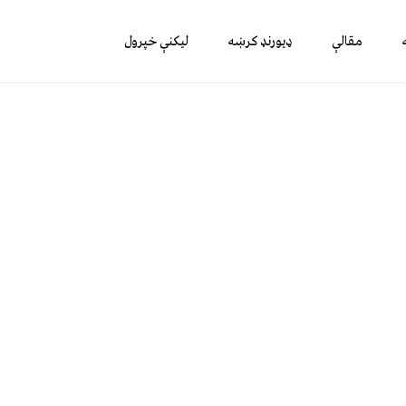
مقالې
ډیورنډ کرښه
لیکنې خپرول