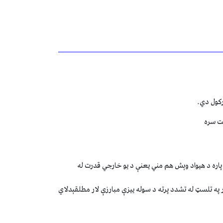
رکول دي.
مت سره
پاره د هيواد وېش هم مني يعنې د يو خارجي قدرت له
ه تلسټ له تشدد پرته د سوله ييزې مبارزې لار مطلقېدلاي