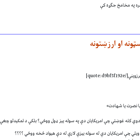
سره په مخامخ جګړه کې
يا نصرت يا شهادت»
و دوي کله غوښتي چې امريکايان دې په سوله ييز ډول ووځي؟ بلکې د تمکيدلو چغې
ويلي چې امريکايان دې له سوله ييزې لارې له دې هيواد څخه ووځي ؟؟؟؟