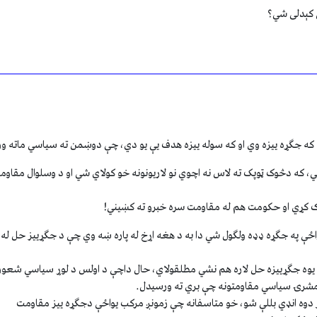
 کېدلی شي؟
رزه که جګړه ييزه وي او که سوله ييزه هدف يې يو دي، چې دوښمن ته سياسي ماته و
ي، که دڅوک ټوپک ته لاس نه اچوي نو لاريونونه خو کولاي شي او د وسلوال مقاو
رک کړي او حکومت هم له مقاومت سره خبرو ته کښيني!
اځې په جګړه ډډه ولګول شي دا به د هغه اړخ له پاره ښه وي چې د جګړييز حل له 
يوه جګړييزه حل لاره هم نشي مطلقولاي، حال داچې د اولس د لوړ سياسي شعور پ
ه مشرۍ سياسي مقاومتونه چې بري ته ورسيدل.
ار دوه انډي بللې شو، خو متاسفانه چې زمونږ مرکب يواځې دجګړه ييز مقاومت