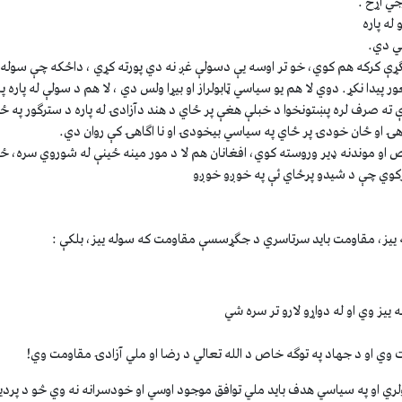
ي اړخ .
له پاره
ي دي.
ړې کرکه هم کوي، خو تر اوسه يې دسولې غږ نه دي پورته کړي ، داځکه چې سوله
دا نکړ. دوي لا هم يو سياسي ټابولراز او بيړا ولس دي ، لا هم د سولې له پاره
 ته صرف لره پښتونخوا د خبلې هغې پر ځاي د هند دآزادۍ له پاره د سترګور په ځا
اهۍ او ځان خودۍ پر ځاي په سياسي بيخودۍ او نا اګاهۍ کې روان دي.
و موندنه ډير وروسته کوي، افغانان هم لا د مور مينه ځينې له شوروي سره، ځينې 
ورکوي چې د شيدو پرځاي ئې په خوږو خوږو
 ييز، مقاومت بايد سرتاسري د جګړسسې مقاومت که سوله ييز، بلکې :
او په سياسي هدف بايد ملي توافق موجود اوسي او خودسرانه نه وي څو د پرديو 