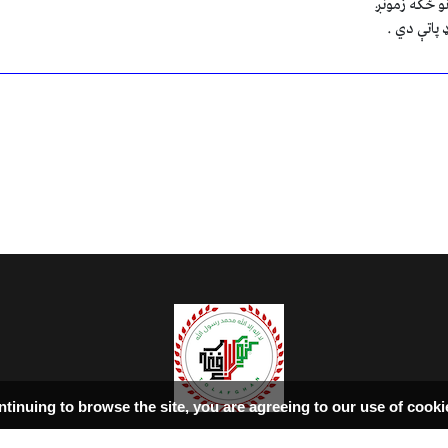
نو ځکه زمونږ
 پاتې دي .
ntinuing to browse the site, you are agreeing to our use of cook
سرپاڼه
اسلامي‌ښونه
ډیورنډ‌کرښه