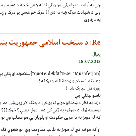
چې په آرامه او بېغيرتۍ مو وژني نو له هغې څخه د دښمن 
ولې د شهادت مرګ ښه نه دی؟؟ مرګ خو هسې يو مرګ وي.
په درناوی
Re: د منتخب اسلامي جمهوريت بنسټونه او ارزښتونه
پتوال
18.07.2013
[quote:d9bf5f192e="Musaferjan"]سلامونه او پاکې پېرزوينې[/quote:d9bf5f192e]
وعليکم السلام و رحمة الله و برکاته !
روژه دې مبارک شه !
تاسو ليکلي چې
»زما په نظر دښمنانو مونږ ته يواځې د جنګ لار راپريښې ده، 
پوښتنه ټوله د »مونز« په ټکي کې ده ، مونږ يعنې ؟ څوک؟؟؟
که له مونز نه دا مريی حکومت او پلويان يې مو مطلب وي ن
او که موخه دې له مونز نه طالب مقاومت وي، نو هغوي کله 