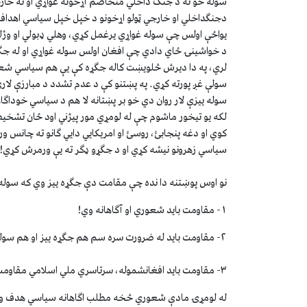
سوله خو نه د جنګ داخلي متخاصم آړخونه غواړي او نه خارج
دجنګداخلي او خارجي ټولو اړخونو د خپل خپل سياسي اهدافو 
يواځې اولس چې سوله غواړي يرغمل کړي، وهلي ډبولي او وژل
د خواشينۍ ځاي دادي چې افغان اولس سوله غواړي او له جګ
لري، په دا ديرش څلويښت کاله جګړه کې يې هم سياسي شعور پي
سولې غږ پورته کړي. په پښتنو کې د عدم تشدد د مبارزې لارې
سوله ييزې لار روان دي خو بر پښتانه لا هم د سياسي خوداګ
لکه يو تيخور ماشوم چې له لومړي مور پيژني اود ځان تشخيص ا
کوي او دغه پنجابئ، روسئ او امريکايي دايي ګانو ته چانس 
سياسي زهرونو نيشه کړي او د جګړو ډګر ته يې ورمرش کړي!
نو اوس پوښتنه دا نده چې مقامت دې جګړه ييز وي که سوله
۱- مقاومت بايد شعوري او آګاهانه وي!
۲- مقاومت بايد له ضرورت سره سم هم جګړه ييز او هم سوله ييز وي او له دواړو لارو تر سره شي
۳- مقاومت بايد افغانشموله، سرتاسري ملي اسلامي مقاومت وي او د جهاد په توګه خاص د الله تعالي د رضا او ملي آزادۍ مقاومت وي!
له لومړۍ مادې شعوري څخه مطلب اګاهانه سياسي هدف ولري 