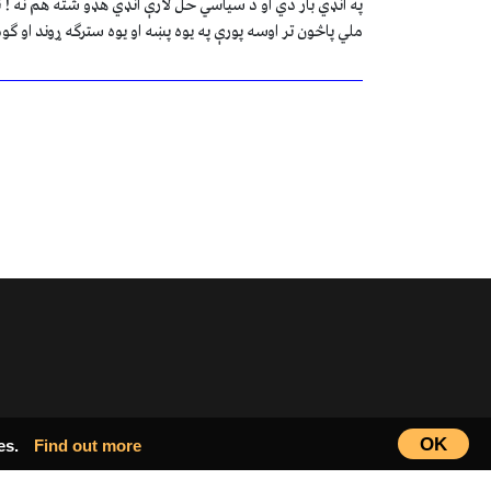
په انډي بار دي او د سياسي حل لارې انډي هډو شته هم نه ! 
ملي پاڅون تر اوسه پورې په يوه پښه او يوه سترګه ړوند او ګوډ
OK
ies.
Find out more