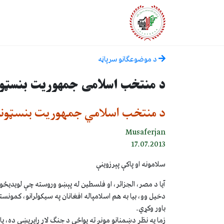
د موضوعګانو سرپاڼه
د منتخب اسلامی جمهوريت بنسټونه
د منتخب اسلامي جمهوريت بنسټونه 
Musaferjan
17.07.2013
سلامونه او پاکې پېرزوينې
آيا د مصر، الجزائر، او فلسطين له پېښو وروسته چې لويديځوا
دخيل وو، بيا به هم اسلامپاله افغانان په سيکولرانو، کمونستا
باور وکړي.
زما په نظر دښمنانو مونږ ته يواځې د جنګ لار راپريښې ده، ي