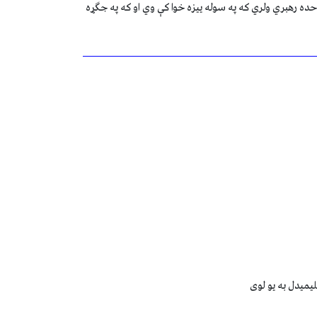
ه رهبري ولري که په سوله ييزه خوا کې وي او که په جګړه