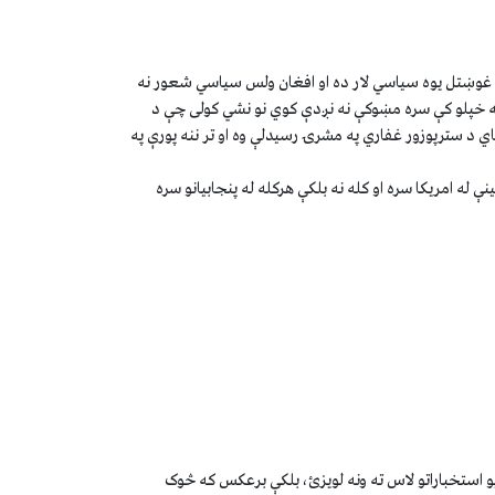
 غوښتل يوه سياسي لار ده او افغان ولس سياسي شعور نه
 په خپلو کې سره مښوکې نه نږدې کوي نو نشي کولی چې د
ي د سترپوزور غفاري په مشرۍ رسيدلې وه او تر ننه پورې په
له امريکا سره او کله نه بلکې هرکله له پنجابيانو سره
استخباراتو لاس ته ونه لويزئ، بلکې برعکس که څوک