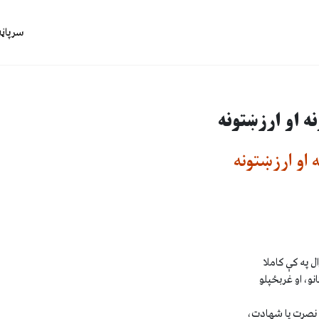
سرپاڼه
 او ارزښتونه
او ارزښتونه
ل په کې کاملا
نو، او غربځپلو
ا نصرت يا شهادت،