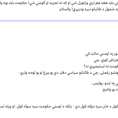
بايد هغه هم ترې وژغورل شي او که نه تجريد او ګوښي شي! مقاومت بايد يوه واحد
په شمول د طالبانو سره ودريږي! والسلام
ور په اوسني حالت کې
اعتراض کوې، چې
کومت ته تسليميږي نه؟
و زغملی، چې د طالبانو سياسي دفتر دې يو بيرغ او يو لوحه ولري۰
 په اردو، پوليس،
 د يو واضح
حکومت سره سوله کول، او ورته تسليميدل به يو لوی