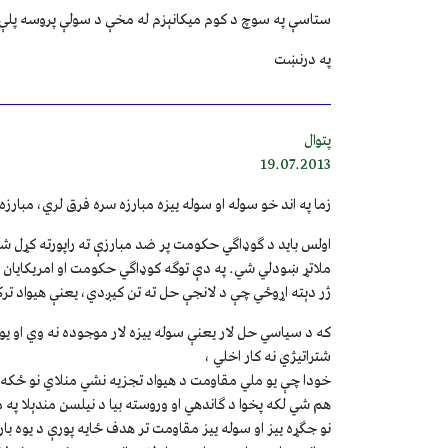
ستاسې په سوچ د کوم ميکانېزم له مخې د سولې پروسه پلې
په درنښت
پتوال
19.07.2013
زما په اند خو سوله او سوله ييزه مبارزه سره فرق لري، مبا
اولس بايد د ګوډاګي حکومت پر ضد مبارزې ته راپورته کړل ش
ملاتړ ښودلي شي. په دې توګه کوډاګي حکومت او امريکايان
ژر دېته اړوځي چې د لانجې حل ته تن کيږدي، يعنې هيواد ت
که د سياسي حل لار يعنې سوله ييزه لار موجوده نه وي او يو
شتراتيژي نه کار اخلي ،
خودا چې يو ملي مقاومت د هيواد تجزيه نشي منلاي نو ځکه 
هم شي لکه پخوا د ګاندهي او وروسته بيا د نيلسن مندېلا پ
نو جګړه ييز او سوله ييز مقاومت تر هدف ځايه پورې د يوه ب