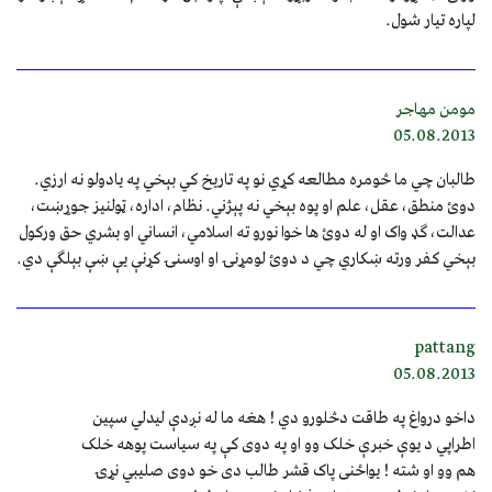
لپاره تيار شول.
مومن مهاجر
05.08.2013
طالبان چي ما څومره مطالعه کړي نو په تاریخ کي بېخي په یادولو نه ارزي.
دوئ منطق، عقل، علم او پوه بېخي نه پېژني. نظام، اداره، ټولنیز جوړښت،
عدالت، ګډ واک او له دوئ ها خوا نورو ته اسلامي، انساني او بشري حق ورکول
بېخي کفر ورته ښکاري چي د دوئ لومړنۍ او اوسنۍ کړنې یې ښې بېلګې دي.
pattang
05.08.2013
داخو درواغ په طاقت دڅلورو دي ! هغه ما له نږدې ليدلي سپين
اطراپي د يوې خبرې خلک وو او په دوی کې په سياست پوهه خلک
هم وو او شته ! يواځنی پاک قشر طالب دی خو دوی صليبي نړۍ