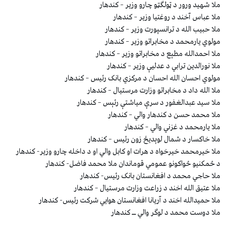
ملا شهيد ورور د ټولګټو چارو وزير – کندهار
ملا عباس آخند د روغتيا وزير – کندهار
ملا حبيب الله د ترانسپورت وزير – کندهار
مولوي يارمحمد د مخابراتو وزير – کندهار
ملا احمدالله مطېع د مخابراتو وزير – کندهار
ملا نورالدين ترابي د عدليې وزير – کندهار
مولوي احسان الله احسان د مرکزي بانک رئيس – کندهار
ملا الله داد د مخابراتو وزارت مرستيال – کندهار
ملا سيد عبدالغفور د سرې مياشتې رئېس – کندهار
ملا محمد حسن د کندهار والي – کندهار
ملا يارمحمد د غزني والي – کندهار
ملا خاکسار د شمال لوېديځ زون رئيس – کندهار
ملا خیرمحمد خیرخواه د هرات او کابل والي او د داخله چارو وزير- کندهار
د ځمکنيو ځواکونو عمومي قوماندان ملا محمد فاضل- کندهار
ملا حاجي محمد د افغانستان بانک رئيس- کندهار
ملا عتيق الله اخند د زراعت وزارت مرستيال – کندهار
ملا حميدالله اخند د آريانا افغانستان هوايي شرکت رئيس- کندهار
ملا دوست محمد د لوګر والي ــ کندهار