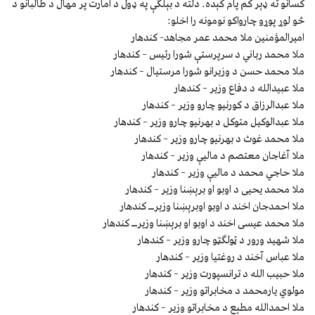
کسانو ته ډېر کم پام کېده. دلته د بېلګې په ډول د امارت پر مهال د طالبانو د
څو لوړ پوړو چارواکو نومونه را اخلو:
اميرالمؤمنين ملا محمد عمر مجاهد- کندهار
ملا محمد رباني د سرپرستې شورا رئيس – کندهار
ملا محمد حسن د وزيرانو شورا مرستيال – کندهار
ملا عبيدالله د دفاع وزير – کندهار
ملا عبدالرزاق د کورنيو چارو وزير – کندهار
ملا عبدالوکيل متوکل د بهرنيو چارو وزير – کندهار
ملا محمد غوث د بهرنيو چارو وزير – کندهار
ملا آغاجان معتصم د ماليې وزير – کندهار
ملا حاجي محمد د ماليې وزير – کندهار
ملا محمد یحیی د اوبو او برېښنا وزير – کندهار
ملا احمدجان اخند د اوبو اوبرېښنا وزيرــ کندهار
ملا محمد عيسی اخند د اوبو او برېښنا وزيرــ کندهار
ملا شهيد ورور د ټولګټو چارو وزير – کندهار
ملا عباس آخند د روغتيا وزير – کندهار
ملا حبيب الله د ترانسپورت وزير – کندهار
مولوي يارمحمد د مخابراتو وزير – کندهار
ملا احمدالله مطېع د مخابراتو وزير – کندهار