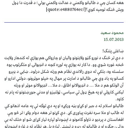
هغه کسان چې د طالبانو واکمني د عدالت واکمني بولي؛ د قدرت دا ډول
وېش څنګه توجېه کوي؟[/quote:e4880764ec]
محمود سعيد
15.07.2013
ښاغلی پتنګ!
د دې تر څنګ د نورو ګڼو ولايتونو واليان او چارواکي هم يوازې له کندهار ولايت
څخه غوره شوي وو. دا کار نه يوازې په لوړه کچه د انډيوالۍ او ملګرتوب يوه
سلسله وه، بلکې له دوی رالاندې نظام هم ورته شکل درلود. ښايي د ډېرو
کسانو په ياد وي چې طالبانو د امارت پر مهال په خپلو موټرونو، دولتي ادارو او
آن الوتکو هم د ملا ... د انډيوالانو اطاق، د ملا... انډيوالانو موټر او ورته
ليکنې کارولې او په هيڅ ډول ئې سياسي، ټولنيزو او مدني جوړښتونو ته پام نه
کاوه.
طالبانو اسلام ته د جبر او کړاو بڼه ورکړه او په دې توګه ئې په عامه اذهانو کې
له طالب او ملا سره نفرت پیاوړی کړ. دې کړنو تر هغه دوام وکړ؛ تر څو چې
افغانستان د پرديو د ناولو ګامونو د اېښودلو لپاره تيار کړای شو او خلک له بې
وزلۍ، جګړو او د طالبانو له ربړو د تېښتې لپاره بل هر نظام ته د غاړه اېښودلو