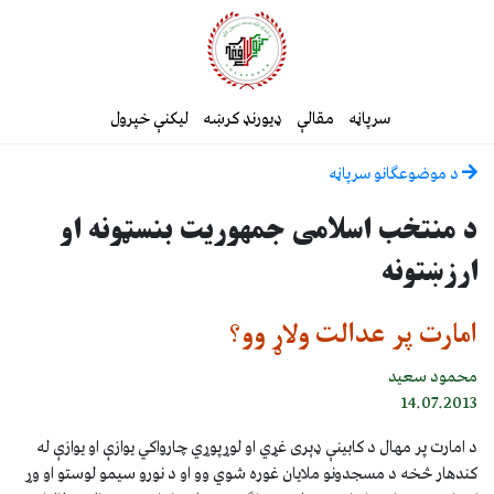
سرپاڼه
مقالې
ډیورنډ کرښه
لیکنې خپرول
د موضوعګانو سرپاڼه
د منتخب اسلامی جمهوريت بنسټونه او
ارزښتونه
امارت پر عدالت ولاړ وو؟
محمود سعيد
14.07.2013
د امارت پر مهال د کابينې ډېری غړي او لوړپوړي چارواکي يوازې او يوازې له
کندهار څخه د مسجدونو ملايان غوره شوي وو او د نورو سيمو لوستو او وړ