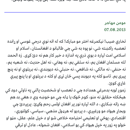
مومن مهاجر
07.08.2013
تخاري صیب! نیکمرغه اختر مو مبارک! که له اته نوې درجې غوسې او ړانده
تعصبه راکښته شې، نو پوه به شې چي طالبانو د افغانستان، اسلام او
اسلامي امت لپاره د یوې ذرې په اندازه د خیر کار هم نه دئ کړی. زه الحمد
لله مسلمان افغان یم، نه سلفي یم، نه وهابي، نه اهل حدیث، نه شعیه یم،
نه حنفي، نه مالکي، نه شافعي، نه حنبلي،نه دیوبندي، نه بریلوي او نه پنچ
پیری یم. تاسو کله په دیوبند پسي ځان تړی او کله د برېلوي او یا پنچ پیري
غاړي کوئ.
زموږ لویه بدمرغي همداده چي د تعصب او شخصیت پالنې په ناولي دود کي
هیڅکله حقایق نه منو، کوم څوک یا ډله چي مو خوښه وي د هغې بد هم
ښه راته ښکاري، د الله لپاره نور پر افغان اولس رحم وکړئ. پرېږدئ چي
ویجاړ هیواد مو ورغېږي، د پردیو له هرډول مذهبي، سیاسي، کولتوري،
اقتصادي، پوځي او تعليمي احتیاجه خلاص شو او د خپل علم، عقل، مټو او
خولو په زور په خپل هیواد کي یو اسلامي، افغان شموله، عادل او ترقي