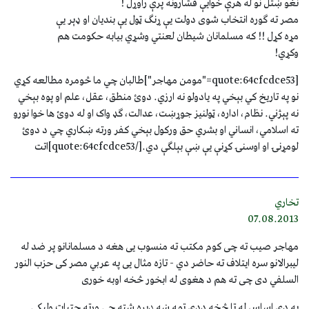
نغو ښتل نو له هرې خوايې فشارونه پرې راوړل !
مصر ته ګوره انتخاب شوی دولت يې ړنګ ټول يې بنديان او ډېر يې
مړه کړل !! که مسلمانان شيطان لعنتي وشړي بيابه حکومت هم
وکړي!
[quote:64cfcdce53="مومن مهاجر"]طالبان چي ما څومره مطالعه کړي
نو په تاریخ کي بېخي په یادولو نه ارزي. دوئ منطق، عقل، علم او پوه بېخي
نه پېژني. نظام، اداره، ټولنیز جوړښت، عدالت، ګډ واک او له دوئ ها خوا نورو
ته اسلامي، انساني او بشري حق ورکول بېخي کفر ورته ښکاري چي د دوئ
لومړنۍ او اوسنۍ کړنې یې ښې بېلګې دي.[/quote:64cfcdce53]اتت
تخاري
07.08.2013
مهاجر صیب ته چی کوم مکتب ته منسوب یی هغه د مسلمانانو پر ضد له
لیبرالانو سره ایتلاف ته حاضر دي - تازه مثال یی په عربي مصر کی حزب النور
السلفي دی چی ته هم د هغوی له ابخور څخه اوبه خوری
په دې اساس له تا څخه ددی تمه ښه ډیره شته چی ورته چټیات ولیکی.