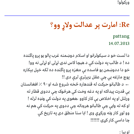
ورکولو!
Re: امارت پر عدالت ولاړ وو؟
pattang
14.07.2013
دا لست خو د سيکولرانو او اسلام دوښمنه غرب پالو يو پرو پاګنده
ده ! د طالب په دولت کې د هيچا لاس ندۍ تړلی او تړلی نه وو!
خو دا ددوښمن يو فاسده بې مغزه پرو پاګنده ده لکه خپل بېکاره
پوچ مازغه يې چې عقل ډېرترې لرې دی !!
← د طالبانو حرکت له قندهاره څخه شروع شه او۹۰ ٪ افغانستان
يې قدرت پيداکه او په دغه وخت کې هرڅوک چې ددوی قطار ته
ورتلل او په اخلاص يې کار کاوو ،هغوی په دولت کې ونډه لرله !
او که ته وايې چې طالبانو هرچاته چې ددوی په حرکت کې هم نه
وو لوړ کار ونه ورکړي وی ! ايا ستا منطق دی په تاريخ کې
چا داسې کار کړۍ !!!!!!
او بيا :