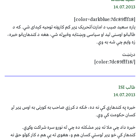
14.07.2013
[color=darkblue:7dc89fff18]
یاره سعید صیب د امارت/تحریک ډېر کم کارونه توجیه کېدای شي. که د
طالبانو اوسنی لید او سیاسی وېښتابه وڅېړله شي، هغه د کندهاریانو خبره،
زه وایم چې شه به وي.
درنښت
[/color:7dc89fff18]
طالب ISI
14.07.2013
خبره په کندهاري کې نه ده، ځکه د کرزي صاحب به کورنی به اوس ډیر لږ
کسان حکومت کې وي.
خبره داد چې ملا ته ډیر مشکله ده چې له نورو سره شراکت وکړي.
کندهار کې خو ډیر لوستي کسان هم و، هغوی ته یې هم د کار کولو حق نه