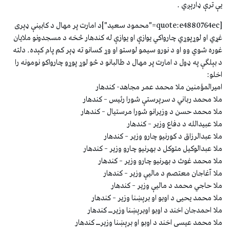
يې ترې ډارېږي .
[quote:e4880764ec="محمود سعيد"]د امارت پر مهال د کابينې ډېری
غړي او لوړپوړي چارواکي يوازې او يوازې له کندهار څخه د مسجدونو ملايان
غوره شوي وو او د نورو سيمو لوستو او وړ کسانو ته ډېر کم پام کېده. دلته
د بېلګې په ډول د امارت پر مهال د طالبانو د څو لوړ پوړو چارواکو نومونه را
اخلو:
اميرالمؤمنين ملا محمد عمر مجاهد- کندهار
ملا محمد رباني د سرپرستې شورا رئيس – کندهار
ملا محمد حسن د وزيرانو شورا مرستيال – کندهار
ملا عبيدالله د دفاع وزير – کندهار
ملا عبدالرزاق د کورنيو چارو وزير – کندهار
ملا عبدالوکيل متوکل د بهرنيو چارو وزير – کندهار
ملا محمد غوث د بهرنيو چارو وزير – کندهار
ملا آغاجان معتصم د ماليې وزير – کندهار
ملا حاجي محمد د ماليې وزير – کندهار
ملا محمد یحیی د اوبو او برېښنا وزير – کندهار
ملا احمدجان اخند د اوبو اوبرېښنا وزيرــ کندهار
ملا محمد عيسی اخند د اوبو او برېښنا وزيرــ کندهار