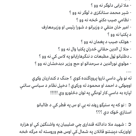
- ملا ترابی دلوګر نه وو ؟
- شېر محمد ستانکزی د لوګر نه وو ؟
- نظامي صيب دکنړ څخه نه وو ؟
- امير خان متقي د وزيرانو د شورا رئيس او وزيرمعارف
د پکتيا نه وو ؟
- هوتک صيب د پغمان نه وو ؟
- جلا ل الدين حقاني ځدراڼ پکتيا وال نه وو ؟
ـ دطلبانو ټول مطبعات د ننګرهارايانو په لاس کې نه وو ؟
- مولوي نورالدين د سرحداتو او حج وزير دبدخشان نه وو ؟
….
ته نو ولې داسې ناروا پروپاګنده کوې ؟ جنګ د کنداريان وکړي
اوچوکۍ د احمد او محمود ته ورکړي ! دخپل نظام د سياسي ساتنې
لپاره به داسې کار لودګي په توان دڅلورو وي !!!!!
➲ : نو که په سترګو ړوند نه يې او س په قطر کې د طالبانو
استازي څوک دي ؟؟؟
➲ : شهيد ملا دادالله قنداری چې صليبيان په واشنګټن کې او هزاره
اواوزبک دپښتنو قاتلان په شمال کې اوس هم وروسته له مرګه ځخه