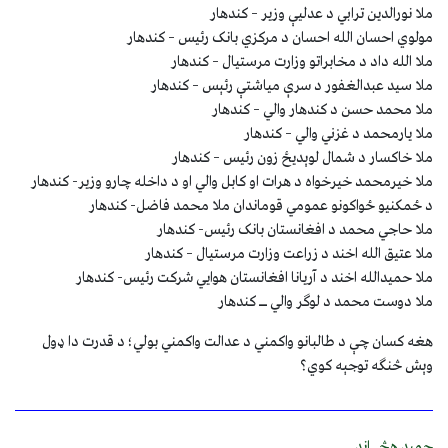
ملا نورالدين ترابي د عدليې وزير – کندهار
مولوي احسان الله احسان د مرکزي بانک رئيس – کندهار
ملا الله داد د مخابراتو وزارت مرستيال – کندهار
ملا سيد عبدالغفور د سرې مياشتې رئېس – کندهار
ملا محمد حسن د کندهار والي – کندهار
ملا يارمحمد د غزني والي – کندهار
ملا خاکسار د شمال لوېديځ زون رئيس – کندهار
ملا خیرمحمد خیرخواه د هرات او کابل والي او د داخله چارو وزير- کندهار
د ځمکنيو ځواکونو عمومي قوماندان ملا محمد فاضل- کندهار
ملا حاجي محمد د افغانستان بانک رئيس- کندهار
ملا عتيق الله اخند د زراعت وزارت مرستيال – کندهار
ملا حميدالله اخند د آريانا افغانستان هوايي شرکت رئيس- کندهار
ملا دوست محمد د لوګر والي ــ کندهار
هغه کسان چې د طالبانو واکمني د عدالت واکمني بولي؛ د قدرت دا ډول
وېش څنګه توجېه کوي؟
حمید هڅــاند