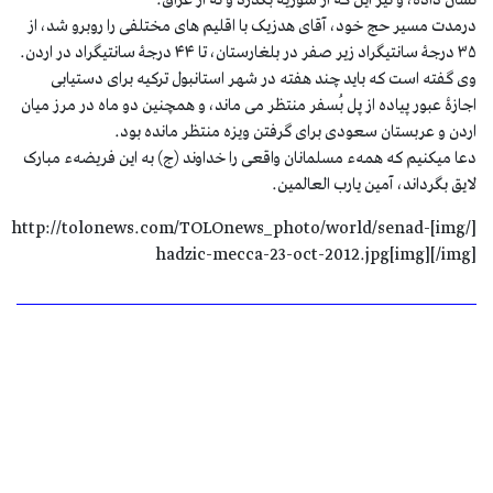
درمدت مسیر حج خود، آقای هدزیک با اقلیم های مختلفی را روبرو شد، از
۳۵ درجۀ سانتیگراد زیر صفر در بلغارستان، تا ۴۴ درجۀ سانتیگراد در اردن.
وی گفته است که باید چند هفته در شهر استانبول ترکیه برای دستیابی
اجازۀ عبور پیاده از پل بُسفر منتظر می ماند، و همچنین دو ماه در مرز میان
اردن و عربستان سعودی برای گرفتن ویزه منتظر مانده بود.
دعا میکنیم که همهء مسلمانان واقعی را خداوند (ج) به این فریضهء مبارک
لایق بگرداند، آمین یارب العالمین.
[/img]http://tolonews.com/TOLOnews_photo/world/senad-
hadzic-mecca-23-oct-2012.jpg[img][/img]