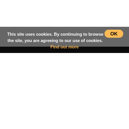
OK
This site uses cookies. By continuing to browse
the site, you are agreeing to our use of cookies.
Find out more
سرپاڼه
اسلامي‌ښونه
ډیورنډ‌کرښه
کتابونه
بحث فورمونه
شاعران
ټول افغان تګلاره
tolafghan@gmail.com