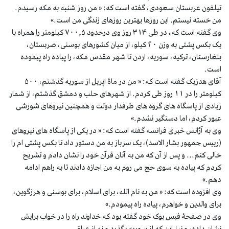
تیلفون عربستان سعودی، گفته است که: « من روز شنبه به مکه رسیدم.
من خسته نیستم. این روزها بهترین روزهای زندگی من است.»
وی گفته است که، در طی ۳۱۴ روز وی درحدود ۷۰۰,۵ کیلومتر را همراه با
یک بکس پشتی به وزن ۲۰ کیلو، از میان کشورهای بوسنی، صربستان،
بلغارستان، ترکیه، سوریه، اردن تا شهر مقدس مکه، را پیاده راه پیموده
است.
آقای هدزیک گفته است که: « من در ماۀ اپریل از سوریه گذشتم، ۵۰۰
کیلومتر را در ۱۱ روز طی کردم. از شهرهای حلب و دمشق گذشتم، از شمار
زیادی از پاسگاه های گروه های طرفدار دولت و همچنین نیروهای شورشی
عبور کردم، اما دستگیر نشدم.»
وی به آژانس خبری فرانسه گفته است که: « در یکی از پاسگاه های نیروهای
(رییس جمهور بشار الاسد)، یک سرباز به من دستور داد تا بکس پشتی ام را
خالی کنم... و پس از آن که من به آنان قرآن خود را نشان دادم و تشریح
کردم که پیاده به سوی حج می روم به من اجازه دادند تا به راهم ادامه
دهم.»
وی افزوده است که: « من به نام الله، برای اسلام، برای بوسنی و هرزگوین،
برای والدین و خواهرم، پیاده راه پیمودم.»
وی در صفحۀ فیس بوک خود گفته بود که خداوند راه را در خواب برایش
نشان داده، و نیز این که از سوریه بگذرد و نه از عراق.