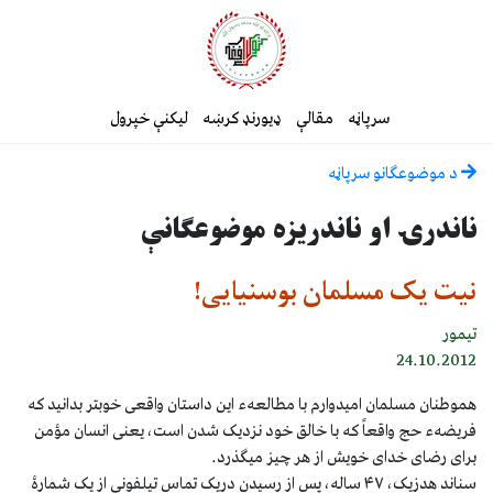
سرپاڼه
مقالې
ډیورنډ کرښه
لیکنې خپرول
د موضوعګانو سرپاڼه
ناندرۍ او ناندریزه موضوعګانې
نیت یک مسلمان بوسنیایی!
تيمور
24.10.2012
هموطنان مسلمان امیدوارم با مطالعهء این داستان واقعی خوبتر بدانید که
فریضهء حج واقعاً که با خالق خود نزدیک شدن است، یعنی انسان مؤمن
برای رضای خدای خویش از هر چیز میگذرد.
سناند هدزیک، ۴۷ ساله، پس از رسیدن دریک تماس تیلفونی از یک شمارۀ