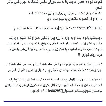
غم مه کوه دافغان خاوره چا نه ده خوړلي داسي شمالونه ډير راغلي او تير
شوي
دشاه شجاع د ځامنو دپاڼسي ورځ هم لري نه ده انشاالله
دcia او isi لاسونه دافغان په وينو سره دي
[quote:211fe00295="تخاري"]هڅاند صیب ستا په دعا امین وایم
د پنجشیریانو د ښه او بد واړه او زاړه پیر او فقیر خان او ګدا شیخ او پارسا
مشر او کشر ټول د تعصب او خودخواهی په رنځ اخته او سیاسی اندلوری یی
هم کټ مټ هغو بدلمنو ته پاته کیژی چی په جنسی خودفروشی باندی د
عزت ژوند غواړی!!!
که یی پوست کنده سره ووایو نو جنسی فاحشه ګری تر سیاسی فاحشه ګری
ډیره بهتره ده ځکه هغه تنها ځان خرڅوي او دا بل بیا دین وطن او ناموس
د یادولو وړ ده چی د ټلوالی په سیاسی خدمت کی مشغول پښتانه پخپله
فاحشی نه دی بلکه د فاحشو لپاره دلالی کوی لکه کرزی او غربزده ملتپالان
او مسخ شوی پښتانه جهادیان[/quote:211fe00295]