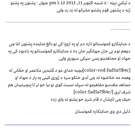
د ليکنې نېټه : ٥ شنبه اکتوبر 11, 2012 1:12 pm عنوان : پشتون په پشتو
ژبه د پشتون قوم پشتنو مشرانو ته بد رد وایی
---------------------------------------------------------------------
-----------
د جنایتکارو کمونستانو تازه دم او په اروپا کی نو بالغ نماینده پشتون اغا چی
دوهم نوم یی خان جهانگیر خان ده د جنایتکارو کمونستانو په یادبود کی په
جهاد او مجاهدینو پسی سپکی سپوری وایی.
[color=red:fad5a75b4c]بچیه خدای مو د گلبدین ملاعمر او حقانی له
وهمه مه خلاصوه ته چی لدی خلکو سره د ژوری کینی په پار د جهاد او
مجاهد مقدسو مفاهیمو ته سپک نسبت کوی نو بیا خو تر تا پنچرمینان هم
شرف لری [/color:fad5a75b4c]
حیف چی تاپشان د قام شرم خو پشتو نه وای زده
ذلیل دی وی جنایتکاره کمونستان