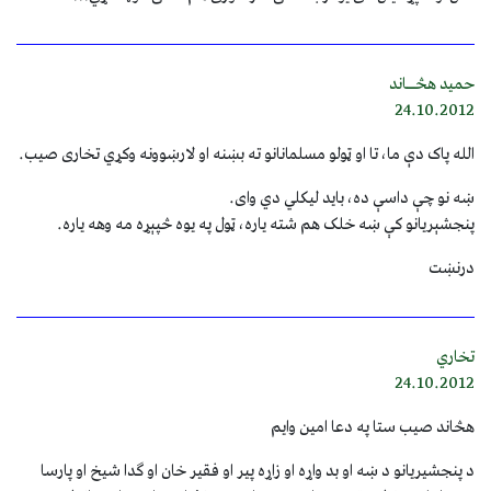
حمید هڅــاند
24.10.2012
الله پاک دې ما، تا او ټولو مسلمانانو ته بښنه او لارښوونه وکړي تخاری صیب.
ښه نو چې داسې ده، باید لیکلي دي وای.
پنجشېریانو کې ښه خلک هم شته یاره، ټول په یوه څپېړه مه وهه یاره.
درنښت
تخاري
24.10.2012
هڅاند صیب ستا په دعا امین وایم
د پنجشیریانو د ښه او بد واړه او زاړه پیر او فقیر خان او ګدا شیخ او پارسا