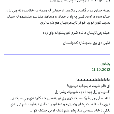
جهاد او مجاهدینو پسی سپکی سپوری وایی.
بچیه خدای مو د گلبدین ملاعمر او حقانی له وهمه مه خلاصوه ته چی لدی
خلکو سره د ژوری کینی په پار د جهاد او مجاهد مقدسو مفاهیمو ته سپک
نسبت کوی نو بیا خو تر تا پنچرمینان هم شرف لری
حیف چی تاپشان د قام شرم خو پشتو نه وای زده
ذلیل دی وی جنایتکاره کمونستان
پښتون:
11.10.2012
هاهاهاهاهاهاهاهاهاهاها
ای قام شرمه د پنجاب مزدوره!
تاسو خو ټول پښتانه په شرمونه وشرمول .
الله تعالی چی څوک سپک کړی وي نو بنده یی څه کاره دې چې سپک یی
کړي.دا ستا د بت پشان رهبران خو د ځانونو د ذلیل کیدلو په غم کی ندي
بلکې د ځان سره یی ستا پشن هم ذلیله او بی حیثیته کړل.