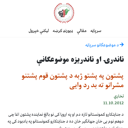
سرپاڼه
مقالې
ډیورنډ کرښه
لیکنې خپرول
د موضوعګانو سرپاڼه
ناندرۍ او ناندریزه موضوعګانې
پشتون په پشتو ژبه د پشتون قوم پشتنو
مشرانو ته بد رد وایی
تخاري
11.10.2012
د جنایتکارو کمونستانو تازه دم او په اروپا کی نو بالغ نماینده پشتون اغا چی
دوهم نوم یی خان جهانگیر خان ده د جنایتکارو کمونستانو په یادبود کی په