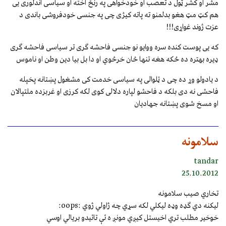
مشر او کشر ټول د تعصب او خودخواهی په رنځ اخته او سیاسی اندلوری یی
هم کټ مټ هغو بدلمنو ته پاته کیژی چی په جنسی خودفروشی باندی د
عزت ژوند غواړی!!!
که یی پوست کنده سره ووایو نو جنسی فاحشه ګری تر سیاسی فاحشه ګری
ډیره بهتره ده ځکه هغه تنها ځان خرڅوي او دا بل بیا دین وطن او ناموس
د یادولو وړ ده چی د ټلوالی په سیاسی خدمت کی مشغول پښتانه پخپله
فاحشی نه دی بلکه د فاحشو لپاره دلالی کوی لکه کرزی او غربزده ملتپالان
او مسخ شوی پښتانه جهادیان
سلامونه
tandar
25.10.2012
تخاري صيب سلامونه
ليکنه دي ګډه وډه ليکلي لکه سړي چه ژاولي ژوي :oops:
خوخير مطلب تري اخيستل کيږي مونږ ه ئې تائيدو بريالي اوسي