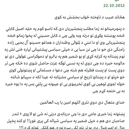
22.10.2012
هڅاند صیب د ناوخته ځواب بخشش به کوی
د پنچرمینانو نه زما مطلب پنجشیریان دی که تاسو کوم په خټه اصیل کابلي
څخه پوښتنه وکړی نو درته وبه وایی چی د کابل حسیني له پخوا زمانو څخه
پنجشیریانی وی او دا ننني د ټلوالی وطنداران د هماغو حسینو آل یحیی زاده
زامنګی دی خو دا چی نن سبا یی د خپلی سیاسی پیشتیبانی لپاره ځنی تش په
نوم پښتانه په کرایه کړی او یو شمیر هم په ډالرو او دموکراسی غولولی دی نو
مالومه خبره ده چی دوی ته په نسبی توګه عزت حاصل شوی ده ځکه چی تر
دوی پست او پست فطرته هم شته چی دعوا د مسلمانی او پښتونولی کوی
خو خپلو او د پښتانو تاریخ او سیاسي مشرتابه ته عینا لکه د سپیانو شانته
خوله اچوی توهین یی کوی تخریبوی یی او عیبونه یی پلټي بس په دا یوه خبره
به یی ختمه کړم چی
خدای متعال دی دوی نلری اللهم امین یا رب العالمین
پښتونه زما خبری عامی دی دا چی درباندی درنی نه شی نو لاروی + تندر
صاحبان دی هم د خپل ضمیر په سیاسی شپاله کی پری غوږ!! او کنه پخپل
حال او امپړخیال دی یو تر بله لکۍ سره نوری هم کلکی غوټه کړي!!!