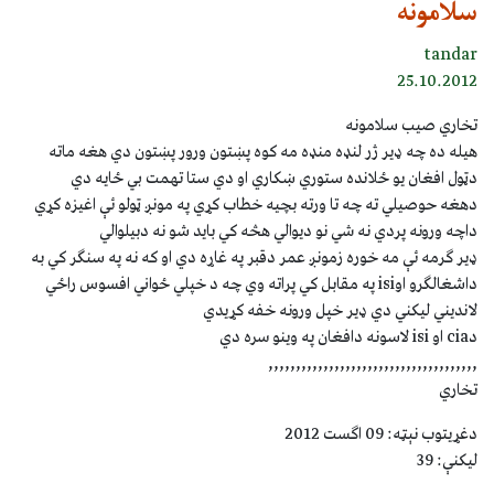
سلامونه
tandar
25.10.2012
تخاري صيب سلامونه
هيله ده چه ډير ژر لنډه منډه مه کوه پښتون ورور پښتون دي هغه ماته
دټول افغان يو ځلانده ستوري ښکاري او دي ستا تهمت بي ځايه دي
دهغه حوصيلي ته چه تا ورته بچيه خطاب کړي په مونږ ټولو ئې اغيزه کړي
داچه ورونه پردي نه شي نو ديوالي هڅه کي بايد شو نه دبيلوالي
ډير ګرمه ئې مه خوره زمونږ عمر دقبر په غاړه دي او که نه په سنګر کي به
داشغالګرو اوisi په مقابل کي پراته وي چه د خپلي ځواني افسوس راځي
لانديني ليکني دي ډير خپل ورونه خفه کړيدي
دcia او isi لاسونه دافغان په وينو سره دي
,,,,,,,,,,,,,,,,,,,,,,,,,,,,,,,,,,,,,,
تخاري
دغړيتوب نېټه: 09 اګست 2012
ليکنې: 39