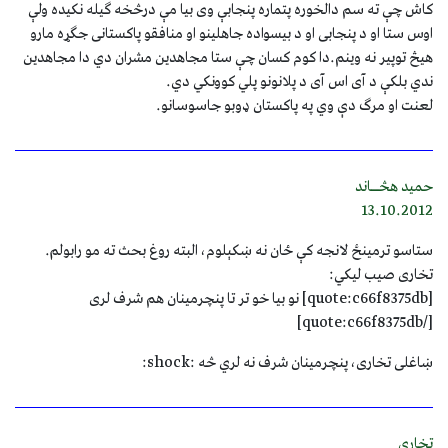
کاش چې ته سم دالخوره پتماره پنجابې وی بیا مې درڅخه ګیله نکیده ولې
اوس ستا او د پنجابی او د بیسواده جاهلینو او منافقو پاکستانی جګړه مارو
هیڅ توپیر نه وینم.دا کوم کسان چې ستا مجاهدین مشران دي دا مجاهدین
ندي بلکې د آی اس آی د پلانونو پلي کوونکي دي.
لعنت او مرګ دې وي په پاکستان ډوبو جاسوسانو.
حمید هڅــاند
13.10.2012
ستاسو ترمینځ لانجه کې ځان نه ښکېلوم، البته روغ بحث ته مو رابولم.
تخاری صیب لیکي:
[quote:c66f8375db] نو بیا خو تر تا پنچرمینان هم شرف لری
[/quote:c66f8375db]
ښاغلی تخاری، پنچرمینان شرف نه لري څه :shock:
تخاري