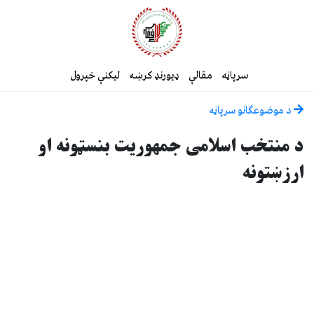
سرپاڼه
مقالې
ډیورنډ کرښه
لیکنې خپرول
د موضوعګانو سرپاڼه
د منتخب اسلامی جمهوريت بنسټونه او
ارزښتونه