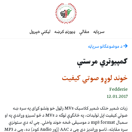
سرپاڼه
مقالې
ډیورنډ کرښه
لیکنې خپرول
د موضوعګانو سرپاڼه
کمپیوتري مرستې
خوند لوړو صوتي کیفیت
Fedderie
12.01.2017
زيات شمېر خلک شمېر کلاسيک MVs راټول خو ونشو کړای په سره ښه
صوتي کیفیت اپل توليدات، په ځانګړې توګه د MVs د څو لسیزو وړاندې په او
سمبال mp3 format د موسيقۍ څخه خوند واخلي. چې له دې ستونزې
سره مقابله، تاسو وړانديز دي چې د AAC (ژور Audio کود) ده، چې د MP3