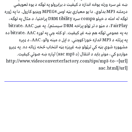
ښه غږ سره ورته يوڅه اندازه د کیفیت د برابرولو په توګه د یوه تعویضي
درملنه MP3 بدلوي. دا يو معياري بڼه اوس MPEG4 ویډیو کارول. دا په ژوره
توګه له امله د خپلو compa سره DRM tibility پراختيا، د مثال په توګه،
FairPlay، د مڼو د تر ټولو پراخه DRM سيستم). په عین bitrate، AAC
به په عمومي توګه هم ښه غږ کیفیت. او کله چې په لوړه bitrate، AAC ده
په پرتله د MP3 اندازه خورا کوچني. د اپل د مينه والو، AAC، د ډېره
مشهوره شوې بڼه کې ترټولو ښه غږیزه بڼه انتخاب څخه زياته ده. په ډيرو
مواردو کې، مونږ باید د انتقال (د aac mp3) لپاره ښه صوتي کیفیت.
[url]=http://www.videoconverterfactory.com/tips/mp3-to-
aac.html[/url]