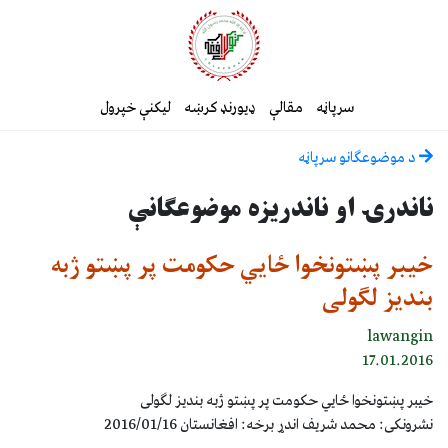
سرپاڼه
مقالې
ډیورنډ کرښه
لیکنې خپرول
د موضوعګانو سرپاڼه
ناندرۍ او ناندریزه موضوعګانې
خیبر پښتونخوا ځايي حکومت پر پښتو ژبه
بندیز لګولی
lawangin
17.01.2016
خیبر پښتونخوا ځايي حکومت پر پښتو ژبه بندیز لګولی
نشرونکی: محمد شریف اندړ برخه: افغانستان 2016/01/16