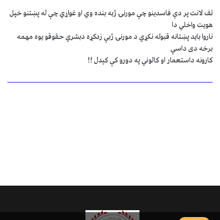
تف لانت پر دې فاسدينو چې مورنۍ ژبه بنده وي او غواړي چې له پښتنو خپل
هويت واخلي دا
ناروا بايد پښتانه قبوله نکړي د مورنۍ ژبې زدکړه دبشري حقوقو يوه مهمه
برخه دی داسې
کارونه داستعمار او کالوني په دورو کې کېدل !!