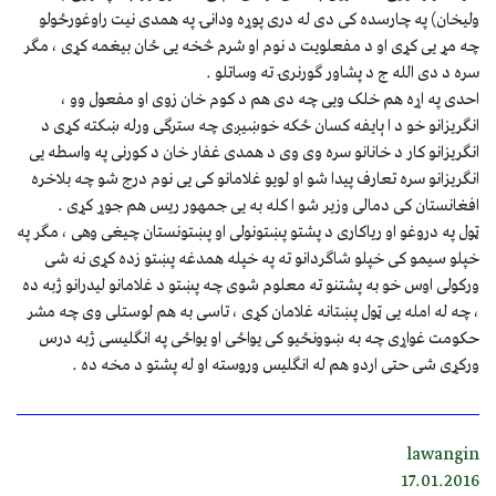
ولیخان) په چارسده کی دی له دری پوړه ودانۍ په همدی نیت راوغورځولو
چه مړ یی کړی او د مفعلویت د نوم او شرم څخه یی ځان بیغمه کړی ، مګر
سره د دی الله ج د پشاور ګورنرۍ ته وساتلو .
احدی په اړه هم خلک ویی چه دی هم د کوم خان زوی او مفعول وو ،
انګریزانو خو د ا ېایفه کسان ځکه خوښیږی چه سترګی ورله ښکته کړی د
انګریزانو کار د خانانو سره وی وی د همدی غفار خان د کورنی په واسطه یی
انګریزانو سره تعارف پیدا شو او لویو غلامانو کی یی نوم درج شو چه بلاخره
افغانستان کی دمالی وزیر شو ا کله به یی جمهور ریس هم جوړ کړی .
ټول په دروغو او ریاکاری د پشتو پښتونولی او پښتونستان چیغی وهی ، مګر په
خپلو سیمو کی خپلو شاګردانو ته په خپله همدغه پښتو زده کړی نه شی
ورکولی اوس خو به پشتنو ته معلوم شوی چه پښتو د غلامانو لیدرانو ژبه ده
، چه له امله یی ټول پښتانه غلامان کړی ، تاسی به هم لوستلی وی چه مشر
حکومت غواړی چه به ښوونځیو کی یواځی او یواځی په انګلیسی ژبه درس
ورکړی شی حتی اردو هم له انګلیس وروسته او له پشتو د مخه ده .
lawangin
17.01.2016