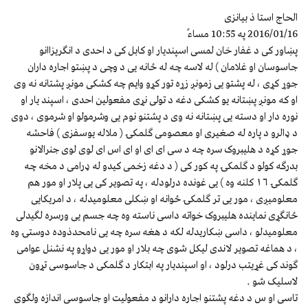
الحاج استا ذ بیانزی
2016/01/16 په 10:55 مساءً
پښاور کی د غفار خان لمسی اسپندیار او کابل کی د احدی د انګریزاانو
جاسوسان او غلامان ) له لاسه چه له ځانه یی د وچی د پښتو اجاره داران
جوړ کړی ، له پشتو یی زمونږ زړه تور کړو وایم چه کشکی مونږ پشتانه نه وی
او که مونږ پښتانه یو کشکی دغه د تولی نړی مفعولین احدی ، اسپند یار او
نوره دار او دسته یی پښتانه نه وی د پشتنو نوم یی وشرمولو او شرموی ، دوی
د ډالرو د پاره له صغیری او معصومی ګلمکۍ ( ملاله یوسفزی ) فاحشه
جوړ کړه د هلیبروک سره چه د سی ای ای او ای اس ای لوی لوی جنرالانو
بدرګه کولو د ګلمکۍ په کور کی ( د دغه زخمی کیدو له ډرامی د مخه چه
ګلمکۍ ۱۶ کلنه وه ) یی غونده درلودله ، په تصویر کی یی پلار او مور هم
معلومیږی ، مور یی تر ګلمکۍ ځوانه او ښکلی معلومیدله ، د امریکایی
ځانګړی نماینده هلیبروک خواته داسی ناسته وه چه جسم یی ورسره لګیدلی
معلومیدلو ، داسی ښکاریدله لکه د هغه سره چه یی نامحدذوده دوستۍ وه
، د هماغه تصویر لاندی لیکل شوی چه بلار او مور یی دواړو په نشنل عوامی
ګوند کی غړیتب درلود ، او اسپندیار په ابتکار د ګلمکی د جاسوسی تړون
لاسلیک شو .
تاسی او س د دغه پشتنو اجاره دارانو د مفعولیت او جاسوسی اندازه ولګوی