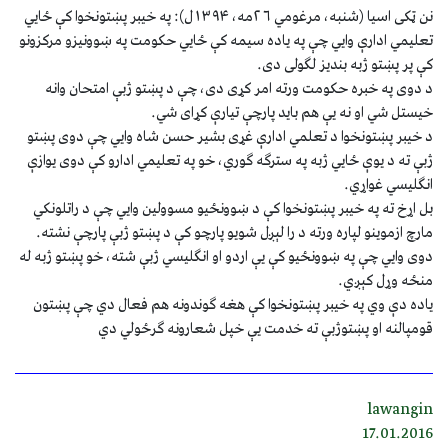
نن ټکی اسیا (شنبه، مرغومي ۲۶مه، ۱۳۹۴ل): په خیبر پښتونخوا کې ځايي
تعليمي ادارې وايي چې په یاده سیمه کې ځايي حکومت په ښوونیزو مرکزونو
کې پر پښتو ژبه بنديز لګولی دی.
د دوی په خبره حکومت ورته امر کړی دی، چې د پښتو ژبې امتحان وانه
خیستل شي او نه يې هم باید پارچې تيارې کړای شي.
د خیبر پښتونخوا د تعلمي ادارې غړی بشیر حسن شاه وايي چې دوی پښتو
ژبې ته د یوې ځايي ژبه په سترګه ګوري، خو په تعلیمي ادارو کې دوی یوازې
انګلیسي غواړي.
بل اړخ ته په خیبر پښتونخوا کې د ښوونځیو مسوولین وايي چې د راتلونکي
مارچ ازموینو لپاره ورته د را لېږل شویو پارچو کې د پښتو ژبې پارچې نشته.
دوی وايي چې په ښوونځیو کې يې اردو او انګلیسي ژبې شته، خو پښتو ژبه له
منځه وړل کېږي.
ياده دې وي په خیبر پښتونخوا کې هغه ګوندونه هم فعال دي چې پښتون
قومپالنه او پښتوژبې ته خدمت يې خپل شعارونه ګرځولي دي
lawangin
17.01.2016