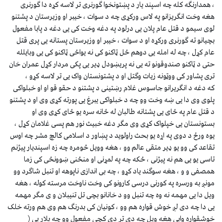
، همدارنګه کله چه اسپند یار د پښتونخوا ګورنری تر لاسه کړه دا ګورنری
هغه وخت انګریزانو په لاس ورکړی چه د سوات ، خیبر او وزیرستان د پشتنو
لوی سیمو د قتل عام پلان یی درلود په دغه وخت کی یی دغه د پابا مفعول
بچیانو ته ګورنری ورکړه او د سوات ، خیبر او وزیرستان پستانه یی پری قتل
عام کړل ، چه له امله یی دوهم ځل ټاکنو کی نه یواځی ټاکنو کی یی وبایلله
حتی د ټاکنو صندوقونو ته یی نه پریښودل ډیر یی پکی مردار کړل عمران خان
تری پشاور کی ووټونه زیات وګتل او د پشتونستان واک یی تر لاسه کړو ،
که دغه د انګریرانو جاسوس غلام رښتینی د پشتنو د حقو قو او او خبلواکی
پلوی وی دا یی ښه وخت وو چه د خبلواکی یبرغ یی پورته کړی وی او د پشتنو
د قتل عام په ځای یی پشتانه طالبان له ځانه سره یو ځای کړی وی او
بستونستان یی خپلواک کړی وی مګر دغه خبیث نور هم پسی غلامان کړل ،
یوه ورځ د دوی په اړه یو بحث راولوید د پښاور د اسلامی کالچ مشر چه اوس
تقاعد کی وو یو ډیر متقی عالم وو ، هغه وویل څومره چه زه اسپندیار پیژنم
تاسی یو یی هم نه پیژنی ، ځکه چه په لمړنی او منځنی ښوونځی کی زما
همصفی و و ، هغه سوګند یاد کړو ، چه بی اندازی ناپوهه او تنبل شاګرد وو
مونږ به ورسره په کورنی درسی کارونو کی وخت ناوخت مرسته کوله ، هغه
ویل دا یی مهمه نه وه چه تنبل وو د خانانو بچی تل تنیبلان و ی مګر مهمه
یی دا چه دی لږ خوش قواره هم وو ، کونیان کی بدرنګ هم وی هم ورته خلک
خوشقواره وایی هغه ویل چه دی تر دی کچی مفعول وو چه پلار یی (