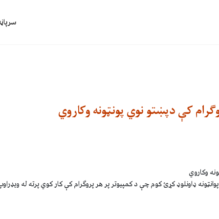
سرپاڼه
رام کې دپښتو نوي پونټونه وکاروي
ونه وکاروي
نټونه ډاونلوډ کړئ کوم چې د کمپیوتر پر هر پروګرام کې کار کوي پرته له ويډراوپ 