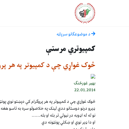
د موضوعګانو سرپاڼه
کمپیوتري مرستې
څوک غواړي چې د کمپیوتر په هر پروګ
بهير غورځنګ
22.01.2014
څوک غواړي چې د کمپیوتر په هر پروګرام کې دپښتو نوي پونټ
ډیرو درنو دوستانو ددې لینک په خلاصولو سره به تاسو هغه پوا
نو له له اډوبه در نیولي تر بله او بله......
او دا ډیر نوي او ښکلي پونټونه دي