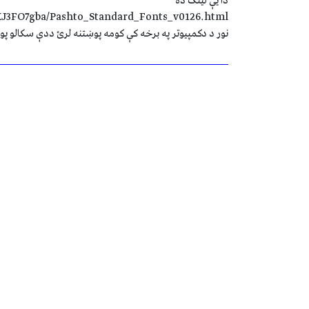
دا یې لینک ده
KJ3FO7gba/Pashto_Standard_Fonts_v0126.html
نور د دکمپیوتر په برخه کې کومه پوښتنه لرئ ددې سکالو پوري