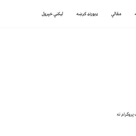
مقالې
ډیورنډ کرښه
لیکنې خپرول
پروګرام نه