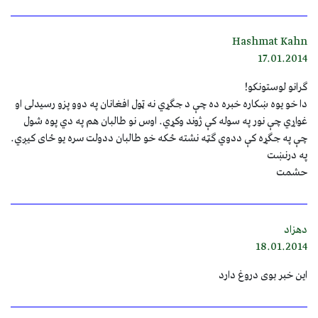
Hashmat Kahn
17.01.2014
ګرانو لوستونکو!
دا خو یوه ښکاره خبره ده چې د جګړي نه ټول افغانان په دوو پزو رسیدلی او
غواړي چې نور په سوله کې ژوند وکړي. اوس نو طالبان هم په دي‌ پوه شول
چې په جګړه کې ددوي ګټه نشته ځکه خو طالبان ددولت سره یو ځای کیږي.
په درنښت
حشمت
دهزاد
18.01.2014
این خبر بوی دروغ دارد