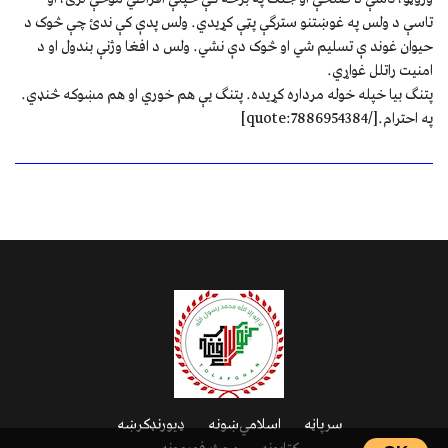
تاسې د ولس په غوښتنو سترګې پټې کړیدي. ولس پدې کې ندئ چې څوک د
حیوان غوند ې تسلیم شي او څوک دې نشي. ولس د افغا وژنې بندول او د
امنیت راتلل غواړي.
پتنګ بیا خپله خوله مرداره کړیده. پتنګ یې هم خوري او هم مښوکه څنډي.
په احترام.[/quote:7886954384]
سرپاڼه
اسلامي‌ښونه
ډیورنډ‌کرښه