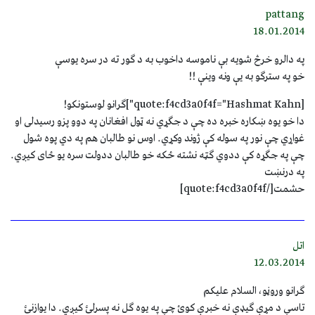
pattang
18.01.2014
په دالرو خرڅ شویه بې ناموسه داخوب به د ګور ته در سره يوسې
خو په سترګو به یې ونه وينې !!
[quote:f4cd3a0f4f="Hashmat Kahn"]ګرانو لوستونکو!
دا خو یوه ښکاره خبره ده چې د جګړي نه ټول افغانان په دوو پزو رسیدلی او
غواړي چې نور په سوله کې ژوند وکړي. اوس نو طالبان هم په دي‌ پوه شول
چې په جګړه کې ددوي ګټه نشته ځکه خو طالبان ددولت سره یو ځای کیږي.
په درنښت
حشمت[/quote:f4cd3a0f4f]
اتل
12.03.2014
ګرانو وروڼو، السلام علیکم
تاسې د مړې ګیډې نه خبرې کوئ چې په یوه ګل نه پسرلئ کیږي. دا یوازنئ