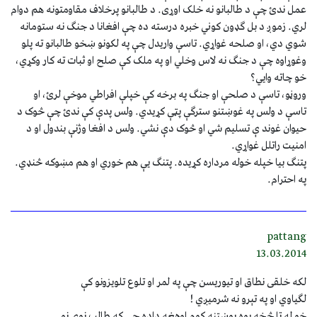
عمل ندئ چې د طالبانو نه خلک اوړی. د طالبانو پرخلاف مقاومتونه هم دوام
لري. زموږ د بل ګډون کوني خبره درسته ده چې افغانا د جنګ نه ستومانه
شوي دي، او صلحه غواړي. تاسې واریدل چې په لکونو ښخو طالبانو ته پلو
وغوړاوه چې د جنګ نه لاس وخلي او په ملک کې صلح او ثبات ته کار وکړي،
خو چاته وايي؟
وروڼو، تاسې د صلحې او جنګ په برخه کې خپلې افراطي موخې لرئ، او
تاسې د ولس په غوښتنو سترګې پټې کړیدي. ولس پدې کې ندئ چې څوک د
حیوان غوند ې تسلیم شي او څوک دې نشي. ولس د افغا وژنې بندول او د
امنیت راتلل غواړي.
پتنګ بیا خپله خوله مرداره کړیده. پتنګ یې هم خوري او هم مښوکه څنډي.
په احترام.
pattang
13.03.2014
لکه خلقی نطاق او تيوريسن چې په لمر او تلوع تلويزونو کې
لګياوي او په تېرو نه شرميږي !
خو له تا څخه يوه پوښتنه کوم اوهغه داده چې که طالب نوي نو