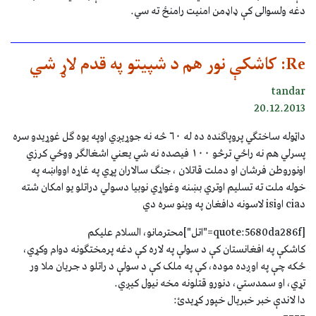
دغه ولسوالی کې ډاډمن امنیت رامنځ ته سي.
Re: کاشکې نور هم د شپیتو په قدم لاړ شي
tandar
20.12.2013
داټوله ساختګي پروپاګنده ده له ٦٠ څه نه جوړيږي اوپه يوه ګل غوړيدو سره
پسرلي هم نه راځي ترڅو ١٠٠ فيصده نه شي يعني اشغالګر ووځي کرزي
اونوروطن فرشان او دملت قاتلان ، جنګ سالاران پړي په غاړه اوواښه په
خوله ملت ته تسليم اوتري بښنه وغواړي نوبيا دسولي دراتلو يو امکان شته
دcia اوisi لاسونه دافغان په وينو سره دي
[quote:5680da286f="اتل"]محترمانو، السلام علیکم
کاشکې په افغانستان کې د سولې په لاره کې دغه پرمختګونه دوام وکړي،
ځکه چې په اوږده موده، کې په ملک کې د سولې د راتلو د جریان ملا ور
تړي، او سمدستي، دنورو قتلونه مخه نیول کیږي.
دا لاندې خبر خبریال خپور کړیدئ: