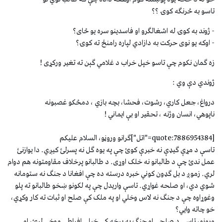
تاسو به څرنګه کوۍ ؟؟
- ژوند به کوۍ له اشغالګرو او فاسدينو سره يو ځای؟
- اوکه يو نوی حرکت به دازادي لپاره رامنځ ته کوۍ؟
زه ګمان نکوم چې تاسو خپل خراب د غلامي ګېن ته تغير ورکړی !
ژوندي دې وي :
درواغ، جعل کاري، رشوت، فحشا، بچه بازي ، دمځکو غصبونه
ناپوهي، انسان وژنه ، تحقير او بې ايماني !
[quote:7886954384="اتل"]ګرانو وروڼو، السلام علیکم
تاسې د مړې ګیډې نه خبرې کوئ چې په یوه ګل نه پسرلئ کیږي. دا یوازنئ
عمل ندئ چې د طالبانو نه خلک اوړی. د طالبانو پرخلاف مقاومتونه هم دوام
لري. زموږ د بل ګډون کوني خبره درسته ده چې افغانا د جنګ نه ستومانه
شوي دي، او صلحه غواړي. تاسې واریدل چې په لکونو ښخو طالبانو ته پلو
وغوړاوه چې د جنګ نه لاس وخلي او په ملک کې صلح او ثبات ته کار وکړي،
خو چاته وايي؟
وروڼو، تاسې د صلحې او جنګ په برخه کې خپلې افراطي موخې لرئ، او