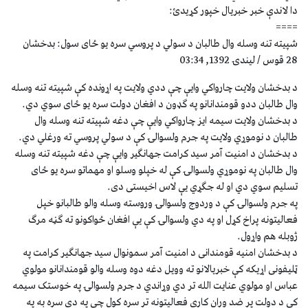
دا لاندې خبر خبریال خپور کړیدئ:
====
شپيته تنه وسله وال طالبان د سولي د پروسي سره يو ځاى سول: بدخشان
28 قوس / لیندۍ 1392, 03:34
د بدخشان ولايت چارواکي وايې چې ددي ولايت په اړونده کې شپيته تنه وسله
وال طالبان ددو قومندانانو په ګډون د افغان دولت سره يو ځاى سوي دي.
د بدخشان ولايت سيمه ايز چارواکي وايې چې دغه شپيته تنه وسله وال
طالبان د نوموړي ولايت په جرم ولسوالۍ کې د سولي پروسي ته ورغلي دي.
د بدخشان د امنيت آمر سيد کرامت جهانګير وايې چې دغه شپيته تنه وسله
وال طالبان په نوموړي ولسوالۍ کې له خپلو وسلو او مهماتو سره يو ځاى
تسليم سوي دي او له جګړي يې لاس اخيستى دى.
په جرم ولسوالۍ کې د وردوج ولسوالۍ وروسته وسله والو طالبانو خپل
فعاليتونه پراخ کړل او په دي ولسوالۍ کې يې افغان ځواکونو ته ګڼه مرګ
ژوبله هم واړول.
د بدخشان امنیه قومندانی د امنیت آمر سمونوال سید جهانګیر کرامت په
ټلیفونی اړیکه کې خبریالانو ته وویل دغه دوه وسله والو قومندانانو مولوي
عباس او مولوي عنایت الله تر دي وړاندي د جرم ولسوالۍ په خوستک سیمه
کې د دولت پر ضد وران کاري فعالیتونه تر سره کول چې په دي سره به په