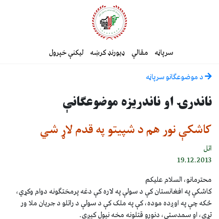
سرپاڼه
مقالې
ډیورنډ کرښه
لیکنې خپرول
د موضوعګانو سرپاڼه
ناندرۍ او ناندریزه موضوعګانې
کاشکې نور هم د شپیتو په قدم لاړ شي
اتل
19.12.2013
محترمانو، السلام علیکم
کاشکې په افغانستان کې د سولې په لاره کې دغه پرمختګونه دوام وکړي،
ځکه چې په اوږده موده، کې په ملک کې د سولې د راتلو د جریان ملا ور
تړي، او سمدستي، دنورو قتلونه مخه نیول کیږي.