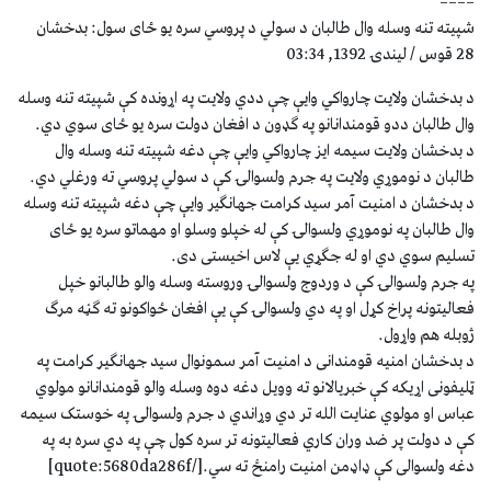
====
شپيته تنه وسله وال طالبان د سولي د پروسي سره يو ځاى سول: بدخشان
28 قوس / لیندۍ 1392, 03:34
د بدخشان ولايت چارواکي وايې چې ددي ولايت په اړونده کې شپيته تنه وسله
وال طالبان ددو قومندانانو په ګډون د افغان دولت سره يو ځاى سوي دي.
د بدخشان ولايت سيمه ايز چارواکي وايې چې دغه شپيته تنه وسله وال
طالبان د نوموړي ولايت په جرم ولسوالۍ کې د سولي پروسي ته ورغلي دي.
د بدخشان د امنيت آمر سيد کرامت جهانګير وايې چې دغه شپيته تنه وسله
وال طالبان په نوموړي ولسوالۍ کې له خپلو وسلو او مهماتو سره يو ځاى
تسليم سوي دي او له جګړي يې لاس اخيستى دى.
په جرم ولسوالۍ کې د وردوج ولسوالۍ وروسته وسله والو طالبانو خپل
فعاليتونه پراخ کړل او په دي ولسوالۍ کې يې افغان ځواکونو ته ګڼه مرګ
ژوبله هم واړول.
د بدخشان امنیه قومندانی د امنیت آمر سمونوال سید جهانګیر کرامت په
ټلیفونی اړیکه کې خبریالانو ته وویل دغه دوه وسله والو قومندانانو مولوي
عباس او مولوي عنایت الله تر دي وړاندي د جرم ولسوالۍ په خوستک سیمه
کې د دولت پر ضد وران کاري فعالیتونه تر سره کول چې په دي سره به په
دغه ولسوالی کې ډاډمن امنیت رامنځ ته سي.[/quote:5680da286f]