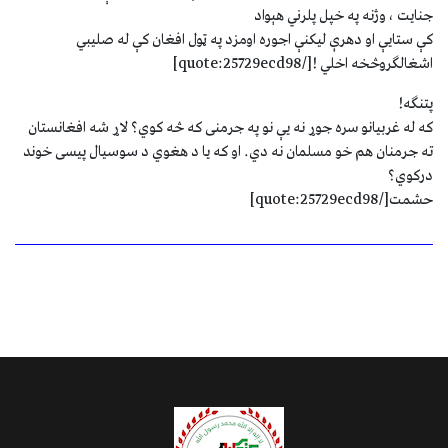
جنايت ، وژنه په خپل پلرني هېواد
کې ستايې او دهرې ليکنې اجوره اومزد په ټول افغان کې له صليبي
اشغالګروڅخه اخلي ![/quote:25729ecd98]
پتنګه!
که له غربیانو سره جوړ نه یې نو په جرمنی که څه کوي؟ لاړ شه افغانستان
ته جرمنان هم خو مسلمان نه دي. او که یا د هغوي د سوسیال پیسی خوند
درکوي؟
حشمت[/quote:25729ecd98]