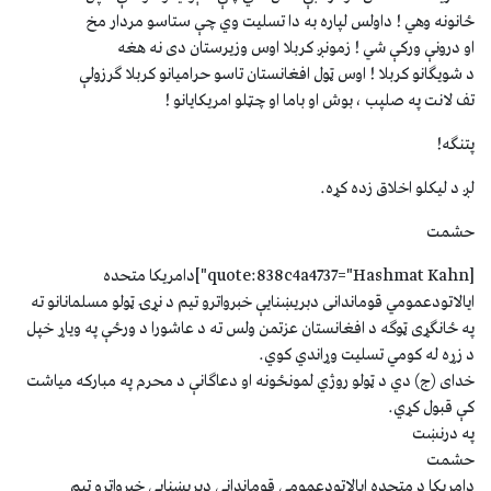
ځانونه وهي ! داولس لپاره به دا تسليت وي چې ستاسو مردار مخ
او درونې ورکې شي ! زمونږ کربلا اوس وزيرستان دی نه هغه
د شويګانو کربلا ! اوس ټول افغانستان تاسو حراميانو کربلا ګرزولې
تف لانت په صلپب ، بوش او باما او چټلو امريکايانو !
پتنګه!
لږ د لیکلو اخلاق زده کړه.
حشمت
[quote:838c4a4737="Hashmat Kahn"]دامریکا متحده
ایالاتودعمومي قوماندانی دبریښنایې خبرواترو تیم د نړۍ ټولو مسلمانانو ته
په ځانګړی ټوګه د افغانستان عزتمن ولس ته د عاشورا د ورځې په ویاړ خپل
د زړه له کومي تسلیت وړاندي کوي.
خدای (ج) دي د ټولو روژي لمونځونه او دعاګانې د محرم په مبارکه میاشت
کې قبول کړي.
په درنښت
حشمت
دامریکا د متحده ایالاتودعمومي قوماندانی دبریښنایې خبرواترو تیم