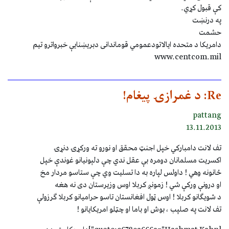
کې قبول کړي.
په درنښت
حشمت
دامریکا د متحده ایالاتودعمومي قوماندانی دبریښنایې خبرواترو تیم
www.centcom.mil
Re: د غمرازۍ پیغام!
pattang
13.11.2013
تف لانت دامبارکي خپل اجنټ محقق او نورو ته ورکړۍ دنړۍ
اکسريت مسلمانان دومره بې عقل ندي چې دلېونيانو غوندې خپل
ځانونه وهي ! داولس لپاره به دا تسليت وي چې ستاسو مردار مخ
او درونې ورکې شي ! زمونږ کربلا اوس وزيرستان دی نه هغه
د شويګانو کربلا ! اوس ټول افغانستان تاسو حراميانو کربلا ګرزولې
تف لانت په صلپب ، بوش او باما او چټلو امريکايانو !