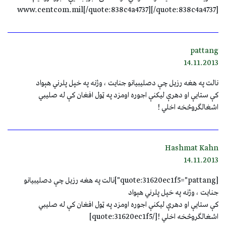
www.centcom.mil[/quote:838c4a4737][/quote:838c4a4737]
pattang
14.11.2013
نالت په هغه رزيل چې دصليبيانو جنايت ، وژنه په خپل پلرني هېواد
کې ستايې او دهرې ليکنې اجوره اومزد په ټول افغان کې له صليبي
اشغالګروڅخه اخلي !
Hashmat Kahn
14.11.2013
[quote:31620ec1f5="pattang"]نالت په هغه رزيل چې دصليبيانو
جنايت ، وژنه په خپل پلرني هېواد
کې ستايې او دهرې ليکنې اجوره اومزد په ټول افغان کې له صليبي
اشغالګروڅخه اخلي ![/quote:31620ec1f5]