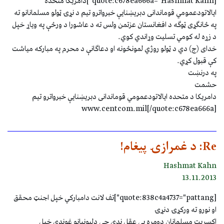
[quote:c678ea666a="Hashmat Kahn"]دامریکا متحده
ایالاتودعمومي قوماندانی دبریښنایې خبرواترو تیم د نړۍ ټولو مسلمانانو ته
په ځانګړی ټوګه د افغانستان عزتمن ولس ته د عاشورا د ورځې په ویاړ خپل
د زړه له کومي تسلیت وړاندي کوي.
خدای (ج) دي د ټولو روژي لمونځونه او دعاګانې د محرم په مبارکه میاشت
کې قبول کړي.
په درنښت
حشمت
دامریکا د متحده ایالاتودعمومي قوماندانی دبریښنایې خبرواترو تیم
www.centcom.mil[/quote:c678ea666a]
Re: د غمرازۍ پیغام!
Hashmat Kahn
13.11.2013
[quote:838c4a4737="pattang"]تف لانت دامبارکي خپل اجنټ محقق
او نورو ته ورکړۍ دنړۍ
اکسريت مسلمانان دومره بې عقل ندي چې دلېونيانو غوندې خپل