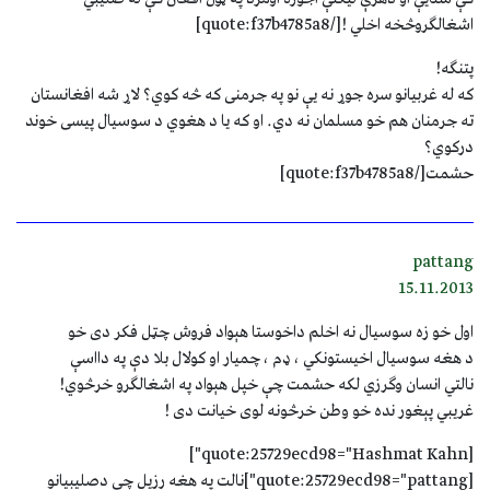
اشغالګروڅخه اخلي ![/quote:f37b4785a8]
پتنګه!
که له غربیانو سره جوړ نه یې نو په جرمنی که څه کوي؟ لاړ شه افغانستان
ته جرمنان هم خو مسلمان نه دي. او که یا د هغوي د سوسیال پیسی خوند
درکوي؟
حشمت[/quote:f37b4785a8]
pattang
15.11.2013
اول خو زه سوسيال نه اخلم داخوستا هېواد فروش چټل فکر دی خو
د هغه سوسيال اخيستونکي ، ډم ، چميار او کولال بلا دې په دااسې
نالتي انسان وګرزي لکه حشمت چې خپل هېواد په اشغالګرو خرڅوي!
غريبي پېغور نده خو وطن خرڅونه لوی خيانت دی !
[quote:25729ecd98="Hashmat Kahn"]
[quote:25729ecd98="pattang"]نالت په هغه رزيل چې دصليبيانو