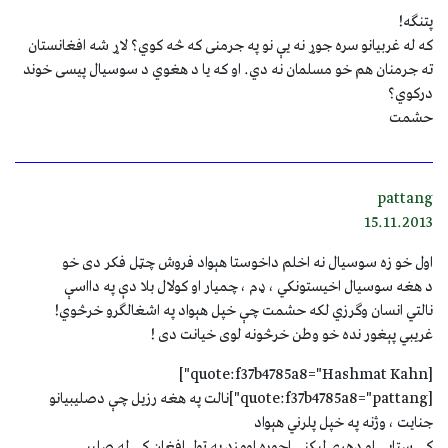
پتنګه!
که له غربیانو سره جوړ نه یې نو په جرمنی که څه کوي؟ لاړ شه افغانستان
ته جرمنان هم خو مسلمان نه دي. او که یا د هغوي د سوسیال پیسی خوند
درکوي؟
حشمت
pattang
15.11.2013
اول خو زه سوسيال نه اخلم داخوستا هېواد فروش چټل فکر دی خو
د هغه سوسيال اخيستونکي ، ډم ، چميار او کولال بلا دې په دااسې
نالتي انسان وګرزي لکه حشمت چې خپل هېواد په اشغالګرو خرڅوي!
غريبي پېغور نده خو وطن خرڅونه لوی خيانت دی !
[quote:f37b4785a8="Hashmat Kahn"]
[quote:f37b4785a8="pattang"]نالت په هغه رزيل چې دصليبيانو
جنايت ، وژنه په خپل پلرني هېواد
کې ستايې او دهرې ليکنې اجوره اومزد په ټول افغان کې له صليبي