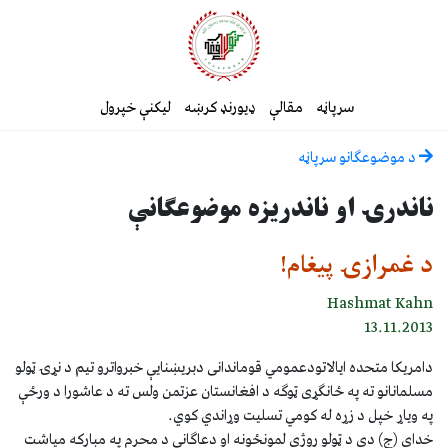
سرپاڼه
مقالې
ډیورنډ کرښه
لیکنې خپرول
د موضوعګانو سرپاڼه
ناندرۍ او ناندریزه موضوعګانې
د غمرازۍ پیغام!
Hashmat Kahn
13.11.2013
دامریکا متحده ایالاتودعمومي قوماندانی دبریښنایې خبرواترو تیم د نړۍ ټولو
مسلمانانو ته په ځانګړی ټوګه د افغانستان عزتمن ولس ته د عاشورا د ورځې
په ویاړ خپل د زړه له کومي تسلیت وړاندي کوي.
خدای (ج) دي د ټولو روژي لمونځونه او دعاګانې د محرم په مبارکه میاشت