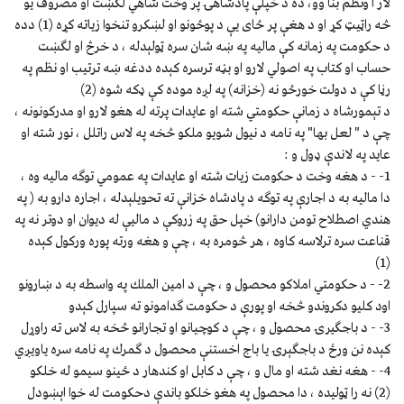
لار ا ونظم بنا وو، ده د خپلې پادشاهۍ پر وخت شاهي لګښت او مصروف يو
څه راټيټ كړ او د هغې پر ځاى يې د پوځونو او لښكرو تنخوا زياته كړه (1) دده
د حكومت په زمانه كې ماليه په ښه شان سره ټولېدله ، د خرڅ او لګښت
حساب او كتاب په اصولي لارو او بڼه ترسره كېده ددغه ښه ترتيب او نظم په
رڼا كې د دولت خورځو نه (خزانه) په لږه موده كې ډكه شوه (2)
د تېمورشاه د زمانې حكومتي شته او عايدات پرته له هغو لارو او مدركونونه ،
چې د " لعل بها" په نامه د نيول شويو ملكو څخه په لاس راتلل ، نور شته او
عايد په لاندې ډول و :
1- - د هغه وخت د حكومت زيات شته او عايدات په عمومي توګه ماليه وه ،
دا ماليه به د اجارې په توګه د پادشاه خزانې ته تحويلېدله ، اجاره دارو به ( په
هندي اصطلاح تومن دارانو) خپل حق په زروكې د ماليې له ديوان او دوتر نه په
قناعت سره ترلاسه كاوه ، هر څومره به ، چې و هغه ورته پوره وركول كېده
(1)
2- - د حكومتي املاكو محصول و ، چې د امين الملك په واسطه به د ښارونو
اود كليو دكروندو څخه او پورې د حكومت ګدامونو ته سپارل كېدو
3- - د باجګيرۍ محصول و ، چې د كوچيانو او تجارانو څخه به لاس ته راوړل
كېده نن ورځ د باجګېرۍ يا باج اخستنې محصول د ګمرك په نامه سره ياويږي
4- - هغه نغد شته او مال و ، چې د كابل او كندهار د ځينو سيمو له خلكو
(2) نه را ټوليده ، دا محصول په هغو خلكو باندې دحكومت له خوا اېښودل