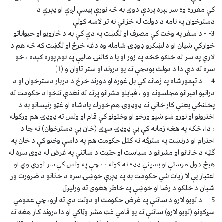
كې مقرره وه سر بېره پردې دوى به څه نورې پيسې لږې او ډېرې د
دسترخوان په نامه د دولت له خزانې نه تر لاسه كولې
3- - د سفر په وخت كې مصرف او لګښت په دې كې به د څارويو او حيواناتو
خواركي شيان او د لښكرو ډوډۍ شامله وه دغه خرڅ او لګښت كه څه هم د
لارې په سر له خلكو څخه په زور او يا د كالنۍ ماليې په نوم پوره كېده ، خو
سره له دې دا د دولت بودجې ته يو دروند او ستر تاوان و (1)
4- - د تېمورشاه په زمانه كې بل غوره او دورند خرڅ د دربار دسترخوان او د
درانيو اميرانو مجلسونه وو ، قبايلو مشرانو پرته له نغدې تنخوا د حكومت له
پخلنځي يعنې كار خانې نه ډوډوۍ هم خوړله پادشاه او غټو رئيسانو به د
اخترونو او نورو ښو شپو ورځو او وختونو كې قام او ولس ته ډوډۍ هم وركوله
، دا، ځكه په هغه زمانه كې بې ډوډۍ سړى (خان بې دسترخوان) ته چا د
احترام او درنښت په سترګه نه كتل حكومت هم په داسې وختو كې د ځان په
ګټه د خانانو او مشرانو د سياست او حثيت د ساتنې په غرض له دوى سره له
هيڅ ډول مرستې او بسپنې ډډه نه كوله ، ، چې په ولس كې سر لوړي وي او
اعتبار يې لا زيات شي حكومت به په ډېرې خوښۍ سره د خانانو د ضرورت وړ
شيان د خلكو د رضا او خوښې په خاطر هغوى ته ورليږل
5- - د لويو لارو د ساتنې په غرض حكومت او دولت دې ته اړو، چې عمومي
سړكونو (لويو لارو) ساتنې ته يو قامي غټ مشر وټاكي او دا دروند كار هغه ته