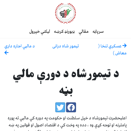
سرپاڼه
مقالې
ډیورنډ کرښه
لیکنې خپرول
عسكري تنخا (
تيمور شاه درانى
د ماليې اجاره داري
معاش )
د تيمورشاه د دورې مالي
بڼه
اعليحضرت تېمورشاه د خپل سلطنت او حكومت په دوره كې ماليې ته پوره
پاملرنه او توجه كړې وه ، دده په وخت كې د اقتصاد اصول او قوانين په ښه