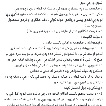
شوى و، چې دوى
د حكومت سره په عسكري چارو كې مرسته نه كوله ددې د پاره، چې
حكومت د نورو خلكو په څېر دوى هم د مملكت خدمت ته متوجه كړي وي؛
نو به يې نغدې پيسې ورباندې حواله كولې، دغه ځانګړى او فردي محصول
(سړي په سر)
د حكومت د كالنيو شتو او عايداتو يوه ښه برخه جوړوله(3)
د دولت لګښت :
د تېمورشاه د حكومت او زمانې لګښت دادى :
1- - د تېمورشاه په دوران كې د دولت غوره لګښت د حكومت د عسكرو
تنخوا او معاش و ، دا تنخواخور لښكر دده په پاملرنه او خوښه سره جوړ او
منځ ته راغلى وْ او هغه پخوانى قامي لښكر يې ، چې د پښتنو څخه جوړ وه
ده له وېرې نه لرې كړ ، دده په تنخواخور لښكر كې پښتانه ډېر لږ وو ،
عسكرو به خپله تنخوا هر يوه د فرمان له مخې د معاش
د دوتر نه تر لاسه كوله ، د جنګ او سفر په وخت كې لكه ، چې د مخه په دې
باره كې ويل شوي دي د يوه كال تنخوا
د پيشكۍ په ډول اخستل كېده
2- - د دولت دوهم لګښت اعزازي تنخوا وه ، چې د قام مشرانو په كال كې په
ترتيب او وار سره د شلوزرو نه تر شپږو زرو پورې او يا له دې نه كمه د پادشاه
له خزانې نه اخسته ، دا تنخوا هغو ته د حكومت له خوا د خدمت په مقابل