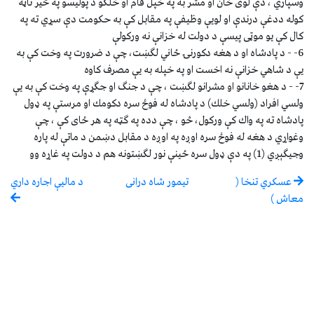
وسپاري ، دې لوى خان او مشر به په خپل قام او خلكو د پوليسو په څير تاڼه
كوله ددغې درندې او لويې وظيفې په مقابل كې به حكومت دې سړي ته په
كال كې يو موټى پيسې د دولت له خزانې نه وركولې
6- - د پادشاه او د هغه دكورنۍ ځاني لګښت، چې د ضرورت په وخت كې به
يې د شاهي خزانې نه اخست او په خپله به يې مصرف كاوه
7- - د هغو خانانو او مشرانو لګښت ، چې د جنګ او جګړې په وخت كې به يې
ولسي افراد (ولسي خلك) د پادشاه له فوځ سره دكومك او مرستې په ډول
پادشاه ته په واك كې وركول، څو ، چې دده په ګټه په هر ځاى كې ، چې
وغواړي د هغه له فوځ سره اوږه په اوږه د مقابل دښمن د ماتې له پاره
وجيګېږي (1) په دې ډول سره ځينې نور لګښتونه هم د دولت په غاړه وو
عسكري تنخا (
تيمور شاه درانى
د ماليې اجاره داري
معاش )