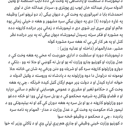
د تيمورشاه د سلطنت او پادشاهۍ په وخت كې دده نايب السلطنه او وكيل
الدوله سردار عبدالله خان ايوب زى پوپلزى و، سردار عبدالله خان د لوى
احمدشاه بابا د امپراتورۍ په وخت كې د ديوان بيګى (د دو ترونو امر) وظيفه
په غاړه درلوده (1) دى په دېوان بيګي سره مشهور و هغه د خپلې زمانې پوه
عالم او لوى سړى تېر شوى دى د تېمورشاه د زمانې ډېر درانده كارونه دده
په مشوره او فكر سرته رسېدل تيمورشاه دېوان بيګي ته په ډېر درانده نظر
كتل او په هر كار كې يې له هغه سره مشوره كوله
مشير، مدارالمهام (داخله او عدليه وزير) :
د تېمورشاه دوره او سلطنت د اداري جوړښت له مخې په هغه وخت كې د
عدل وزارت او كورنيو چارو وزارت له يو او بل نه ګوښي او جلا نه وو ، بلكې د
دواړو وزارتونو كارونه سره ګډ او شريك وو دنن ورځې په شان يې ځانته جلا
نومونه نه درلودل دا دوه وزارتونه به د پادشاه نه وروسته د وكيل الدوله د
خوانه اداره كېدل او د دولت ډېر مهم ارګان ګڼل كېده څرنګه ، چې په هغه
وخت كې د حكامو تغير او مقرري د عمومي هوساينې او نظم د ساتنې دپاره
او د قضاو وټاكل په شرعيه محكمو كې د يو بل سره تړلي وو؛ نو ځكه ددغو
دوو وزارتونو كارونه د يو او بل سره په هغه دوران كې ګډ او نه بيلېدونكى وو د
تېمور شاه حكومت په وخت كې د عدل وزارت د مدار- المهام په نامه سره
يادېده ، چې د محكمو د وظيفو څخه سوا
د كورنيو وزارت ځينې وظيفې او چارې هم پرې تړلې وې او د ټاكلي وزير له خوا