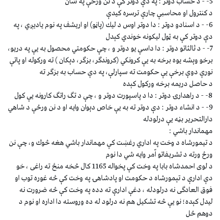
5- - د حساب دوتر : په دې دوتر كې د نن ورځې په شان
د كنترول او محاسبې چارې ترسره كيدې
6- - د اسنادو دوتر : دا دوتر اوس د ليك (پاڼو) او اريشف په نوم ياديږي ، په
دې دوتر كې به ټول ليكونه خوندي كېدل
7- - د ثالثاتو دوتر : دا داسې يو دوتر و ، چې حكومتي محصول به يې په دريو،
برخو وېشه يوه برخه به يې كرونكي (كروندګر، بزګر، دېكان ) ته وركوله او پاتې
نورې دوې برخې يې حكومت ته سپارلې، په دې حساب به بزګر ته
د حاصل دريمه برخه وركول كېده
8- - د راهدارۍ دوتر : دا د پاسپورت دوتر و ، چې د تګ راتګ كارونه يې كول
9- - د انشاء دوتر : دې دوتر ته به يې خاص دېوان وايه او د نن ورځې د شاهي
دارالتحرير بڼه يې درلودله
مهماندار باشي :
د تيمورشاه د وخت په اداري رغښت كې مهماندار باشي هغه څوك و، چې نن
ورځ ورته د تشريفاتو اّمر وايه شي دا نوم
د لوى احمدشاه بابا په وخت كې پخواله 1165 كال څخه منځ ته راغى ، خو
دې ادارې د تېمورشاه د حكومت او پادشاهۍ په وخت كې څه غوره توب او
فوق العادګى نه درلودله ، دغې ادارې ته دده په وخت كې څه ضرورت نه
ليدل كېده؛ نو يې څه تشكيل هم نه درلود له ده وروسته دا اداره او نوم د
دوهم ځل