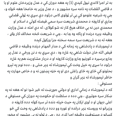
به تر اجرا لاندې نيول كېدې (1) په هغه دوران كې د عدل وزيردخان علوم او يا
د قاضي القضات په نامه سره مشهور و ، د عدل وزير به خامخا هغه څوك و،
چې په شرعيه علومو كې يې تر ټولوى لاس درلود دې سړي به ټولې قضايي
چارې او كارونه د محمدي شريعت سره سمې فيصله كولي د اسلام او
محمدي دين نه يې خلاف هېڅ كار نه شو كولاى، له دې امله د عدل وزارت
وظيفه ډېره درنده او پاكه وه چا به ، چې د شريعت څخه مخالف كار وكړ ،
هغه ته به د شريعت سره سمه سخته جزا وركول كېده
د تېمورشاه د پادشاهۍ په زمانه كې د مدار المهام درنده وظيفه د قاضي
فيض الله خان دولت شاهي په غاړه وه ، دې سړي به د نن ورځې د عدل پر
چارو برسيره د كورنيو چارو وزارت كارونه او د دربار مشاوريت هم په غاړه
درلود دا سړى په خپل وخت كې تېمورشاه ته ډېر منلى و ، دده نوم په تېرو
بحثونو كې ځاى په ځاى راغلى دى او په خټه پښتون نه و د خاص مهارت په
خاطر تېمورشاه ته ډېر ګران و
مستوفي :
كه د تېمورشاه د زمانې اداري او دولتي جوړښت ته ځير شو؛ نو له هغه نه په
ښكار سره جوتيږي ، چې دده د سلطنت او حكومت په دوران كې مستوفي د
اعلى دېوان او د لوى اركان په حيث خپله دنده تر سره كوله دده كارونه د
وزيرانو نه وروسته ډېر درانده او غوره وو دده د پادشاهۍ په وخت كې څو
كسانو د مستوفيت وظيفه اجرا كړې ده ، چې د ټولو نه يې مشهور او مخور