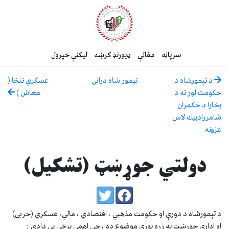
سرپاڼه
مقالې
ډیورنډ کرښه
لیکنې خپرول
د تېمورشاه د
تيمور شاه درانى
عسكري تنخا (
حكومت لور ته د
معاش )
بخارا د حكمران
شامررادبيك لاس
غزونه
دولتي جوړښټ (تشكيل)
د تېمورشاه د دورې او حكومت مذهبي ، اقتصادي ، مالي، عسكري (حربى)
او اداري جوړښت په زړه پورې موضوع ده ، چې اهمې برخې يې دادي :