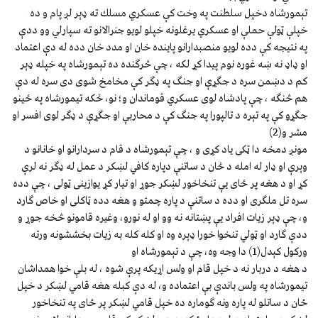
تېمورشاه دخپل سلطنت په وخت كې عسكري مسلك ته ډېر لږ پام و ده
خپلې ټولې حملې او عسكري يرغلونه خپلو لويو جنرالانو ته سپارلي وو ددې
په نتيجه كې دده لويو منصبدارانو پاينده خان او مدد خان دده له دې اعتماد
او ډاډ نه ښه غوره نوم پيدا كړ لكه ، چې څرګنده ده تېمورشاه په خپله ډېر
كم د دښمن سره د جګړې او جنګ په ډګر كې مخامخ شوى دى سره له دې
هم څنګه ، چې پادشاه لوى عسكري قوماندان و؛ نو، ځكه تيمورشاه په ځينو
جګړو كې په تېره د تالپورا په جنګ كې د محاربې او جګړې د ډګر لوى افسر او
مشر و(2)
مونږ دمخه دا ټكى ياد كړى و ، چې تېمورشاه د قام د سردارانو او خانانو د
وېرې او ډار له امله د ځان د ساتنې دپاره كافي لښكر د عمل له ډګر نه لرې
كړ او د هغه پر ځاى يې تنخاخور لښكر جوړ او تيار كړ يوازينى ټولى ، چې دده
سره تل ملګرى او دده د ساتنې د پاره چمتو و هغه دده ټاكلى او خاص ګارد
و، چې ډېر زيات افراد يې پښتانه نه وو او له نورو، وغيره قامونو څخه جوړ و
ددې ګارد او ټولي تنخوا خورا ډېره وه او كله كله به زيات بخششونه ورته
وركول كېدل(1) دا وجه وه، چې د تېمورشاه او
د هغه د دربار نه د خپل قام او ولس اړيكه پرې شوه ، له بلې خوا همداشان
تيمورشاه په ولس باندې بې اعتماده و، له دې كبله هغه قامي لښكر د خپل
ځان د ساتلو له پاره ونه ګوماره ده خپل قامي لښكر پر ځاى په تنخاخور