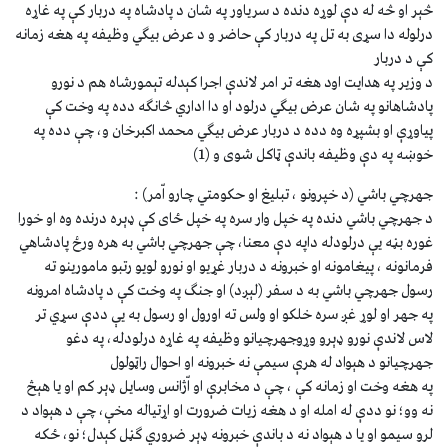
څېر او څه له دې لوړه دنده د سرياور په شان د پادشاه په دربار كې په غاړه
درلوله دا سړى به تل په دربار كې حاضر و د عرض بيګي وظيفه په هغه زمانه
كې د دربار
د وزير په هدايت اود هغه تر امر لاندې اجرا كېدله تېمورشاه هم د نورو
پادشاهانو په شان عرض بيګي درلود او دا اداري څانګه دده په وخت كې
پياوړې او بشپړه وه دده د دربار عرض بيګي محمد اكبرخان و، چې دده په
خوښه په دې وظيفه باندې ټاكل شوى و (1)
جهرچي باشي (د خپرونو ، تبليغ او حكومتي چارو اّمر) :
د جهرچي باشي دنده په خپل وار سره په خپل ځاى كې ډېره درنده وه او خورا
غوره بڼه يې درلودله داپه دې معنا، چې جهرچي باشي به هره ورځ پادشاهي
فرمانونه ، پيغامونه او خبرونه د دربار غړيو او نورو لويو رتبو مامورينو ته
رسول جهرچي باشي به د سفر (لېږد) او جنګ په وخت كې د پادشاه امرونه
په جهر او لوړ غږ سره خلكو او ولس ته اورول او رسول به يې ددې سړي تر
لاس لاندې نورو ډېرو وړوجهرچيانو وظيفه په غاړه درلودله، په دغو
جهرچيانو د هېواد له هرې سيمې نه خبرونه او احوال راټولول
په هغه وخت او زمانه كې ، چې د مخابرې او اّژانس وسايل ډېر كم او يا هېڅ
نه وو؛ نو ددې له امله او د هغه زيات ضرورت او اړتياله مخې، چې د هېواد د
لرو سيمو او يا د هېواد نه د باندې خبرونه ډېر ضروري ګڼل كېدل؛ نو، ځكه