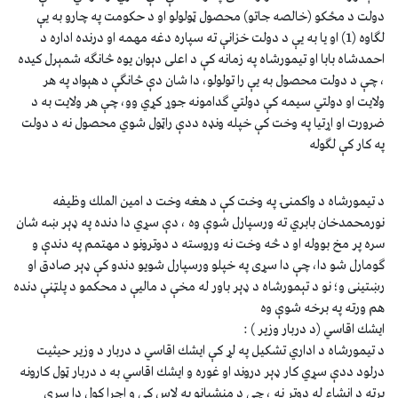
دولت د مځكو (خالصه جاتو) محصول ټولولو او د حكومت په چارو به يې
لګاوه (1) او يا به يې د دولت خزانې ته سپاره دغه مهمه او درنده اداره د
احمدشاه بابا او تيمورشاه په زمانه كې د اعلى دېوان يوه څانګه شمېرل كيده
، چې د دولت محصول به يې را تولولو، دا شان دې څانګې د هېواد په هر
ولايت او دولتي سيمه كې دولتي ګدامونه جوړ كړي وو، چې هر ولايت به د
ضرورت او اړتيا په وخت كې خپله ونډه ددې راټول شوي محصول نه د دولت
په كار كې لګوله
د تيمورشاه د واكمنۍ په وخت كې د هغه وخت د امين الملك وظيفه
نورمحمدخان بابري ته ورسپارل شوې وه ، دې سړي دا دنده په ډېر ښه شان
سره پر مخ بووله او د څه وخت نه وروسته د دوترونو د مهتمم په دندې و
ګومارل شو دا، چې دا سړى په خپلو ورسپارل شويو دندو كې ډېر صادق او
رښتينى و؛ نو د تېمورشاه د ډېر باور له مخې د ماليې د محكمو د پلټنې دنده
هم ورته په برخه شوې وه
ايشك اقاسي (د دربار وزير ) :
د تيمورشاه د اداري تشكيل په لړ كې ايشك اقاسي د دربار د وزير حيثيت
درلود ددې سړي كار ډېر دروند او غوره و ايشك اقاسي به د دربار ټول كارونه
پرته د انشاء له دوتر نه ، چې د منشيانو په لاس كې و اجرا كول دا سړى