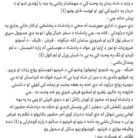
د پاره د شاه زمان په وخت كې د مهماندار باشي په بڼه را ژوندى شو او د
دربار په دايرو كې لوړ او اوچت ځاى ونيو (1)
پېش خانه چي :
دې سړي د اداري جوړښت له مخې د پادشاه د پخلنځي او كار خانې چارې په
غاړه درلودلې ، كله به، چې پادشاه د سفر خيال وكړ؛ نو به دې مسوْول سړي
د سفر ټول لازم او ضروري سامان لكه دېګونه ، فرش ، ظرف ، د اّسونو
ضروريات او نور د اړتيا وړ مواد د پادشاه د هوساينې له پاره اخيستل ، د تم
كېدو او تګ په وخت كې به يې دا شيان وړل او تم كول (2)
چندال باشي :
څنګه ، چې په ځنډنو (پخوانو) وختو كې د څپليو اغوستلو رواج زيات او ډېرو ،
په څوكيو باندې به د ميز تر شاه او يا بې له مېزه څوك نه كيناستل او نه يې
دومره رواج درلود له دې امله په هغه وخت او زمانه كې كوټې او د ناستي
ځايونه په غاليو، ټغرو او لمڅيو فرش شوي وو څه وخت به ، چې
د پادشاه لېدو ته مخور او لويان راتلل؛ نو د دوى څپلۍ او پڼې به په يوه
كوټرۍ (كفش كن، دهلېز ) كې ويستل كېدې او خلك به دپادشاه حضور ته
لوڅې پښې ننوتل له دې كبله ددربار لوى اّمر حضور دكارونو د نظم په غرض
يو تن د چندال باشي په نامه د پڼو او څپليو د ساتلو د پاره ګومارلى و (1) دده
وظيفه يوازې د څپليو ، كوښواو پڼو ساتل او سمول وو
نظامي او عسكري بڼه :