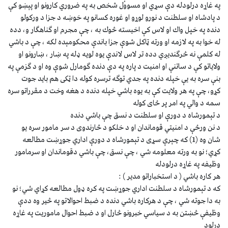
په غاړه درلودله دې سړي او مسووْل شخص به په ضروري كارونو او پېښو كې
د پادشاه او سلطنت د نورو لوړو او غوره كسانو په خوښه د جزا د وركولو
دنده په خپل واك او لاس كې اخيسته څوك به ، چې مجرم او ګناهګار و، دده
له خوا به په لازمه او ورته ټاكل شوې جزا باندې محكومېده لكه ، چې د باشي
له كلمې نه څرګنديږي دده تر لاس لاندې يوه لويه ډله په ښار ، ښارونو او
ولاياتو كې د ساتنې او امنيت د پاره په دې دنده ګومارل شوې وه او د ګزمې په
بنې سره به يې خپله دنده په جدي توګه ترسره كوله دا ټكى هم بايد جوت
كړو، چې په هر ولايت كې به يوه باشي خپله دنده د هغه وخت د مقرراتو سره
سمه د والي په امر پر ځاى كوله
د تېمورشاه د دورې او سلطنت د نسق چې باشي دنده
د نن ورځې د امنيتي قوماندان او د خلكو د څارندوى د سر مامور سره يو
شان وه (1) كه چېرې سړى د تېمورشاه د دورې اداري جوړښت مطالعه
كړي؛ نو به ورته معلومه شي ، چې نسق، چې باشي دقوماندان او سرمامور
وظيفه په غاړه درلودله
هر كاره باشي ( د استخباراتو مدير ) :
كه د تېمورشاه د سلطنت اداري جوړښت په كره ډول مطالعه كړاي شي؛ نو
به دا جوته شي ، چې د هركاره باشي دنده د ضبط احوالاتو په څير وه ددې
وظيفې څښتن به د سياسي خبرونو څارل او د ضبط احوال ماموريت په غاړه
درلود