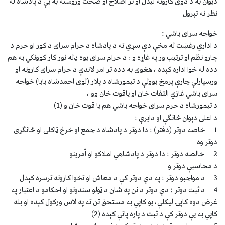
ديوان به د دوى كارونه ليدل او تر اصلاح او صحت وروسته به يې د پادشاه له
نظر نه تېرول
خواجه سراى باشي :
د اداري رغښت له مخې دې سړي ته د پادشاه د حرام سراى د كور او حرم د
چارو نظم او ترتيب ور په غاړه و ، د حرام سراى يوه ډله نور كار كوونكي به هم
دده له خوا اداره كېده ، هغوى به دده تر امر لاندې د حرام سراى كارونه او
ورسپارلې چارې پرمخ بوولې د تيمورشاه د پلار (لوى احمدشاه بابا) خواجه
سراى باشي غازي التفات خان او ياقوت خان وو ،
د تيمورشاه د حرم سراى خواجه باشي هم يا قوت خان و (1)
د اعلى دېوان څانګې او دايرې :
1- - خاصه دوتر (دفتر) : دا دوتر د پادشاه د جمع او خرڅ ټاكلى او ځانګړى
دوتر وه
2- - خالصه دوتر : دا دوتر د پادشاهي املاكو او اّمرينو
د محاسبې دوتر و
3- - د مواجبو دوتر : په دې دوتر كې د معاش او تخوا كارونه ترسره كېدل
4- - د ثبت دوتر : دې دوتر د نن په شان د ټولو سندونو او احكامو د اعتبار په
غرض دوه كاپۍ ليكلې، يو كاپي به مستحق تن ته په لاس وركول كېده او بله
كاپي به يې دوتر كې د ثبت د پاره پاتې كېده (2)