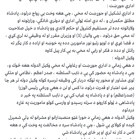
اداري جوړښت :
د اداري تشكيل او جوړښت له مخې ، چې هغه وخت يې رواج درلود، پادشاه
مطلق حكمران و ، له دې امله ټولې اداري او دوتري څانګې، وزارتونه او
ولاياتونه دده تر مستقيم كنترول او حكم لاندې وو پادشاه د خپل صلاحيت
له مخې حق درلود ، چې واليان (1) او وزيران مقرر او له وظيفې نه لرې كړي ،
د قضا غړي او د لويو رتبو نور مامورين دده په خوښه او اراده د كار ډګر ته
راتلل او دده د فكر او رايې له مخې به يې كار پيل كاوه
وكيل الدوله :
د هغې زمانې د اداري جوړښت او رغاونې له مخې وكيل الدوله هغه څوك و،
چې د پادشاه په حضور كې يې د نايب السلطنه ، صدر اعظم ، نظامي او ملكي
لوى مشاور او مخور په توګه دربار كې وظيفه ترسره كوله وكيل دوله تر هر چا
ډېر غټ اعتبار او قدرت درلود دا كس او تن د هغې ورځې رئيس الوزرا
(صدراعظم) و او د پادشاه په غياب كې يې د نايب السلطنه په څېر د
پادشاهۍ د ټولو كارونو د سرته رسېدو او وارسۍ كولو ماموريت په غاړه
دردلود
وكيل الدوله د هغې زمانې د خورا غټو منصبدارانو او مشرانو له ډلې شمېرل
كېده او كولاى يې شول ، چې د پادشاه سره د مخالفت په وخت كې د هغه
لاس د كار نه لرې او پر ځاى يې پادشاه شي