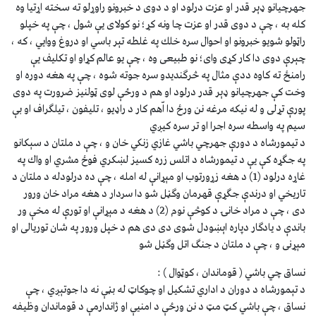
جهرچيانو ډېر قدر او عزت درلود او د دوى د خبرونو راوړلو ته سخته اړتيا وه
كله به ، چې د دوى قدر او عزت چا ونه كړ؛ نو كولاى يې شول ، چې په خپلو
راټولو شويو خبرونو او احوال سره خلك په غلطه تېر باسي او دروغ ووايي ، كه ،
چېرې دوى دا كار كړى واى؛ نو طبيعى وه ، چې يو عالم كړاو او تكليف يې
رامنځ ته كاوه ددې مثال په څرګنديدو سره جوته شوه ، چې په هغه دوره او
وخت كې جهرچيانو ډېر قدر درلود او هم د ورځې لوى ټولنيز ضرورت په دوى
پورې تړلى و له نيكه مرغه نن ورځ دا اّهم كار د راډيو ، تليفون ، تيلګراف او بې
سيم په واسطه سره اجرا او تر سره كيږي
د تيمورشاه د دورې جهرچي باشي غازي زنكي خان و ، چې د ملتان د سېكانو
په جګړه كې يې د تيمورشاه د اتلس زره كسيز لښكري فوځ مشري او واك په
غاړه درلود (1) د هغه زړورتوب او مېړانې له امله ، چې ده درلودله د ملتان د
تاريخي او درندې جګړې قهرمان وګڼل شو دا سردار د هغه مراد خان ورور
دى ، چې د مراد خانۍ د كوڅې نوم (2) د هغه د مېړانې او تورې له مخې ور
باندې د يادګار دپاره اېښودل شوى دى دى هم د خپل ورور په شان توريالى او
مېړنى و ، چې د ملتان د جنګ اتل وګڼل شو
نساق چي باشي ( قوماندان ، كوټوال ) :
د تېمورشاه د دوران د اداري تشكيل او چوكاټ له بڼې نه دا جوتېږي ، چې
نساق ، چې باشي كټ مټ د نن ورځې د امنيې او ژاندارمې د قوماندان وظيفه