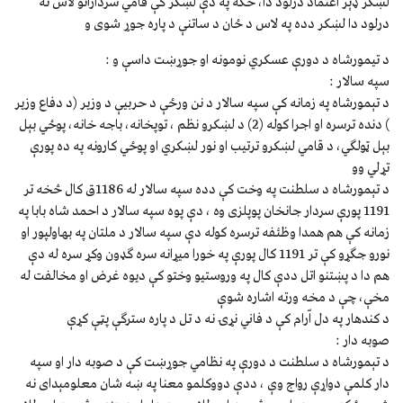
لښكر ډېر اعتماد درلود دا، ځكه په دې لښكر كې قامي سردارانو لاس نه
درلود دا لښكر دده په لاس د ځان د ساتنې د پاره جوړ شوى و
د تيمورشاه د دورې عسكري نومونه او جوړښت داسې و :
سپه سالار :
د تېمورشاه په زمانه كې سپه سالار د نن ورځې د حربيې د وزير (د دفاع وزير
) دنده ترسره او اجرا كوله (2) د لښكرو نظم ، توپخانه، باجه خانه، پوځي بېل
بېل ټولګي، د قامي لښكرو ترتيب او نور لښكري او پوځي كارونه په ده پورې
تړلي وو
د تېمورشاه د سلطنت په وخت كې دده سپه سالار له 1186ق كال څخه تر
1191 پورې سردار جانخان پوپلزى وه ، دې پوه سپه سالار د احمد شاه بابا په
زمانه كې هم همدا وظئفه ترسره كوله دې سپه سالار د ملتان په بهاولپور او
نورو جګړو كې تر 1191 كال پورې په خورا ميړانه سره ګډون وكړ سره له دې
هم دا د پښتنو اتل ددې كال په وروستيو وختو كې ديوه غرض او مخالفت له
مخې، چې د مخه ورته اشاره شوې
د كندهار په دل اّرام كې د فاني نړۍ نه د تل د پاره سترګې پټې كړې
صوبه دار :
د تېمورشاه د سلطنت د دورې په نظامي جوړښت كې د صوبه دار او سپه
دار كلمې دواړې رواج وې ، ددې دووكلمو معنا په ښه شان معلومېداى نه