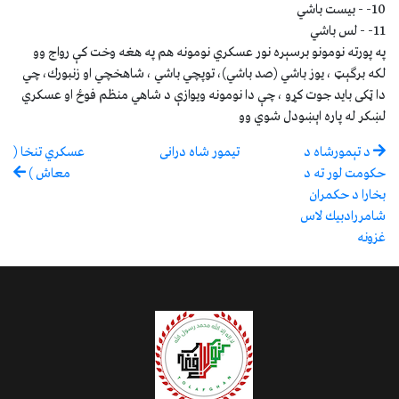
10- - بيست باشي
11- - لس باشي
په پورته نومونو برسېره نور عسكري نومونه هم په هغه وخت كې رواج وو
لكه برګېټ ، يوز باشي (صد باشي)، توپچي باشي ، شاهخچي او زنبورك، چي
دا ټكى بايد جوت كړو ، چې دا نومونه ويوازې د شاهي منظم فوځ او عسكري
لښكر له پاره اېښودل شوي وو
د تېمورشاه د
تيمور شاه درانى
عسكري تنخا (
حكومت لور ته د
معاش )
بخارا د حكمران
شامررادبيك لاس
غزونه