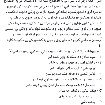
شي ، ځكه ، چې د پارسي ژبې په اصطلاح سپه دار او د هندي ژبې په اصطلاح
صوبه دار دواړه يوه معنا لري د دندې له مخې يې معنا كوم بېلتون او توپير
نه سره لري د تېمورشاه په زمانه كې صوبه دار د نن ورځې د نايب الحكمه ،
واليانو او عسكري قوماندانانو سره څه توپير نه لرلو دې سړي به د والي په
غياب كې د لويو ښارونو كارونه اجرا او ترسره كول دا شان په هغه زمانه كې
صوبه دار د لوى افسر مقام درلود او د حكومت كولو واك او واګې يې اخستى
شو د تېمورشاه د حكومت په دوره كې دده مشهور او نامتو صوبه دار
اّزادخان د حاجي كريم داد خان زوى و، چې په كشمير كې يې حكومت كاوه
(1)
د تېمورشاه د پادشاهۍ او سلطنت په وخت كې عسكري نومونه دادي(2)
1- - سپه سالار : د جنګ له وزير څخه لوړ
2- - د لښكر امير : د حرب د وزير په شان
3- - اردو باشي : نايب سالار ، فرقه مشر
4- - قوللر اقاسي : د فرقه مشر سره يو شان
5- - صوبه دار : د ولاياتونو او ښارونو عسكري قوماندان
6- - سپه دار : د هغه وخت سپه دار د نن ورځې غونډ مشر
7- - بېګلر بيګي : د كرنيل په شان
8- - سرتېپ : بلوكمشر ، يا كېپتان
9- - پنجاه باشي