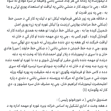
د تېمورشاه په زمانه كې هر چاد منشي باشي وظيفه تر سره كولاى نه شوه
ځكه ، چې دا دروند كار د منشي باشي په لياقت او استعداد پورې تړلى و چا
به ، چې په ډېر قدرت او
د خلاقه هنر په زور شاهي فرمانونه ليكل؛ نو د ليك په كار كې د حسن خط
(ښكلي خط مراعات يوازېنى ارزښت و) ليكل غوره او په زړه پورې اصل
شمېرل كېده چا به ، چې ښكلى خط درلود؛ نو هغه به همدې درانده كار ته
ګومارل كېده ، كوم كس به ، چې په دې مهمه دنده او كار كې د ځان نه
لياقت څرګند نه كړ هغه په دې دنده مقررېدلى نه شو په دې توګې سره
وينو، چې د ښه خط څښتن د منشي باشي ( د ښكلي خط خاوند ) ميرزا هادي
خان و دا سړى د تېمورشاه د پلار لوى احمدشاه بابا له وخت نه په دغه
درنده او مهمه دنده باندې مقرر او ګومارل شوى و ده دا غوره او اهمه دنده
په ډېره ښه وجه او د ځان نه د لياقت په ښودلو سره ترسره كوله كه سړى
دده د لاس خط او فرمانونه وګوري؛ نو به دغه حقيقت په پوره توګه ورته
جوت شي د مېرزا هادي له مرګ نه وروسته د منشي باشي د دندې د پاره
اعليحضرت تيمورشاه ابراهيم خان، چې په مشرف خان سره مشهور و، دې
كار ته وګوماره (1)
صندوق دارچي ( د خورځونو رئيس ) :
د هغه وخت د اداري تشكيل په اساس خزانه ډېره غوره او مهمه اداره وه د