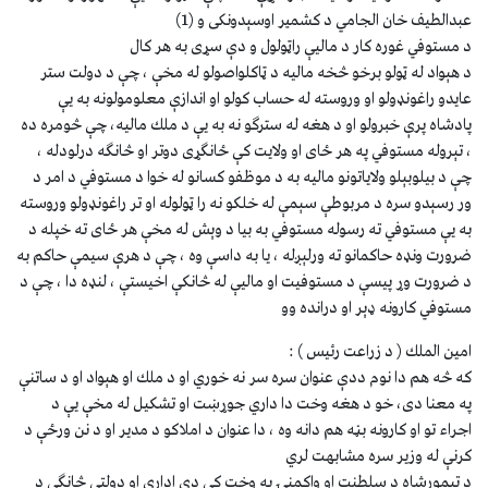
عبدالطيف خان الجامي د كشمير اوسېدونكى و (1)
د مستوفي غوره كار د ماليې راټولول و دې سړى به هر كال
د هېواد له ټولو برخو څخه ماليه د ټاكلواصولو له مخې ، چې د دولت ستر
عايدو راغونډولو او وروسته له حساب كولو او اندازې معلومولونه به يې
پادشاه پرې خبرولو او د هغه له سترګو نه به يې د ملك ماليه، چې څومره ده
، تېروله مستوفي په هر ځاى او ولايت كې ځانګړى دوتر او څانګه درلودله ،
چې د بيلوبېلو ولاياتونو ماليه به د موظفو كسانو له خوا د مستوفي د امر د
ور رسېدو سره د مربوطې سېمې له خلكو نه را ټولوله او تر راغونډولو وروسته
به يې مستوفي ته رسوله مستوفي به بيا د وېش له مخې هر ځاى ته خپله د
ضرورت ونډه حاكمانو ته ورلېږله ، يا به داسې وه ، چې د هرې سيمې حاكم به
د ضرورت وړ پيسې د مستوفيت او ماليې له څانكې اخيستې ، لنډه دا ، چې د
مستوفي كارونه ډېر او درانده وو
امين الملك ( د زراعت رئيس ) :
كه څه هم دا نوم ددې عنوان سره سر نه خوري او د ملك او هېواد او د ساتنې
په معنا دى، خو د هغه وخت دا داري جوړښت او تشكيل له مخې يې د
اجراء تو او كارونه بڼه هم دانه وه ، دا عنوان د املاكو د مدير او د نن ورځې د
كرنې له وزير سره مشابهت لري
د تېمورشاه د سلطنت او واكمنۍ په وخت كې دې اداري او دولتي څانګې د