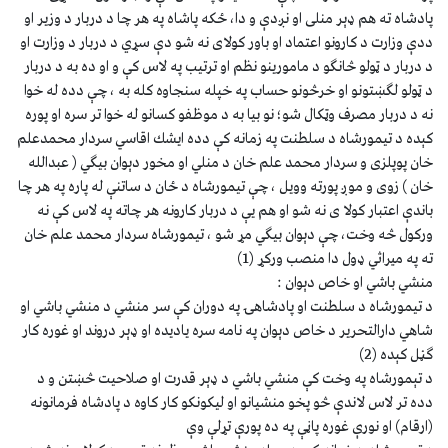
پادشاه ته هم ډېر منلى او نږدې و دا، ځكه پاشاه په هر چا د دربار د وزير او
ددې وزارت د كارونو اعتماد او باور كولاى نه شو دې سړي د دربار د وزارت او
د دربار د ټولو څانګو د مامورينو نظم او ترتيب په لاس كې و او ده به د دربار
د ټولو لګښتونو او خرڅونو حساب په خپله سنجاوه كله به ، چې دده له خوا
نه د دربار مصرف وټكال شو؛ نو بيا به د موظفو كسانو له خوا تر سره او پوره
كېده د تيمورشاه د سلطنت په زمانه كې دده ايشك اقاسي سردار محمدعلم
خان پوپلزى و سردار محمد علم خان د منلي او مخور دېوان بيګي ( عبدالله
خان ) زوى و موږ پورته وويل ، چې تيمورشاه د ځان د ساتنې له پاره په هر چا
باندې اعتبار كولا ى نه شو او هم يې د دربار كارونه هر چاته په لاس كې نه
وركول څه وخت، چې دېوان بيګي مړ شو ، تيمورشاه سردار محمد علم خان
ته په ميراثي ډول دا منصب وركړ (1)
منشي باشي او خاص دېوان :
د تيمورشاه د سلطنت او پادشاهۍ په دوران كې سر منشي د منشي باشي او
شاهي دارالتحرير د خاص دېوان په نامه سره ياديده او ډېر دروند او غوره كار
ګڼل كېده (2)
د تېمورشاه په وخت كې منشي باشي د ډېر قدرت او صلاحيت څښتن و د
دده تر لاس لاندې څو پخو منشيانو او ليكونكو كار كاوه د پادشاه فرمانونه
(ارقام) او نورې غوره پاڼې په ده پورې تړلې وې