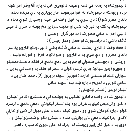
د تيمورشاه په زمانه كې دغه وظيفه د لومړي ځل له پاره اّقا وقار اجرا كوله
ترده وروسته د تېمورشاه له خوا ميرهوټك خان پوپلزى په دې درنده دنده
باندې مقرر شو (1) دې سړي په خپل وخت كې خپله ورسپارل شوې دنده د
تيمورشاه په ګټه په ډېر ښه شان او جديت سره پر مخ بوتله دا سړى د خپلې
د ښې اجرا له مخې تېمورشاه ته ډېر ګران او منلى و
قافله باشي ( د ترانسپورت او حمل و نقل رئيس ) :
د هغه وخت د اداري رغښت له مخې قافله باشي د لېږدونكو څارويو په سر
باندې مقرر و او دې سړي به د څارويو او حيواناتو د خرڅ او خوراك واښه ،
اوربشې او دروېشتې سمولې او هم به يې ددې دندې ترڅنګه د مستخدمينو
او چوپړو (چپړاسيانو) چارې ترسره كولې د سفر او جنګ په وخت كې به يې د
سوارلۍ كلك او غښتلي څاربه (څورب) اّسونه برابرول (2)، همدا شان يې د
شاهي كورنۍ د تفريح د پاره ښه ښه اّسونه ساتل
لښكر نويس ( لښكر ليكونكى ) :
د تيمور شاه د وخت د اداري تشكيل په چوكاټ كې د عسكرو ، كامي لښكرو
د بللو او ترخيص كولو په غرض يوه ډله لښكر ليكونكي ددغې دندې د ترسره
كولو د پاره ګومارل شوي وو ، دوى خپله دنده د اعلى دېوان تر لاس او څارنې
لاندې اجرا كوله ددغې ډلې يوازينۍ دنده د لښكرو بللو او شمېرلو ليكل و ،
دوى به د خپل كار راپور وروسته له اجراء نه اعلى ديوان ته سپاره ، اعلى