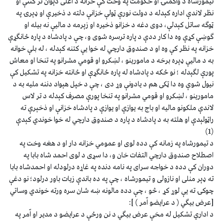
تيمورشاه د واكمنۍ او حكومت په وخت كې خزانه د اعلى دېوان تر كتنې او
نظر لاندې اداره كېدله د دولت نورې ټولې خزانې دلته د ذخيرې او ډېرۍ په
ټوګه ساتل كېدلې، دوى دغه د خزانو ذخيره او زېرمه د ماليې نه بيله او
ګوښې كړې وه دا كار ددې د پاره ترسره شوى و، چې د پادشاه د پاره ځانګړې
خزانه په نظر كې وه او د صندوق دارچي له خوا يې كتنه كېدله ، له بلې خوانه
به د ماليې ډېره برخه د مامورينو ، لښكرو او قومي مشرانو په تنخا او معاش
پورې لګېدله ؛ نو ځكه د پادشاه له پاره ځانګړې او ځانته خزانه په تشكيل كې
نيول شوې وه دا ټكى هم د يادونې وړ دى ، چې د خپل هېواد دننه مليه به د
مامورينو ، لښكرو او قومي مشرانو په تنخا پورې مصرف كېدله د تر لاس
لاندې ملكونو ماليه او باج به يوازې او يوازې د پادشاه خزانې او ذخېرې ته
راټولېدې او هلته به د پادشاه د پاره د صندوق دارچي له خوا خوندي كېدې
(1)
د تيمورشاه په زمانه كې دده لوى او عمومي خزانه دار او د هغه وخت په
اصطلاح صندوق دارچي التفات خان و، دا سړى د لوى احمد شاه بابا په
دوران كې دده د خواجه سراى په نامه دنده په غاړه درلودله او احمدشاه بابا
ته ډېر منلى او نازولى و تيمورشاه ، چې په ده باندې زيات باور درلود؛ نو دغې
چوكۍ ته يې لوړ كړ ، څو ، چې دده مالونه ښه شان سره ورته خوندي وساتي
[عرض بيګي ( د عرايضو اّمر ) ]:
د اداري تشكيل له مخې عرض بيګي د نن ورځې د عرايضو د مدير او اّمر په