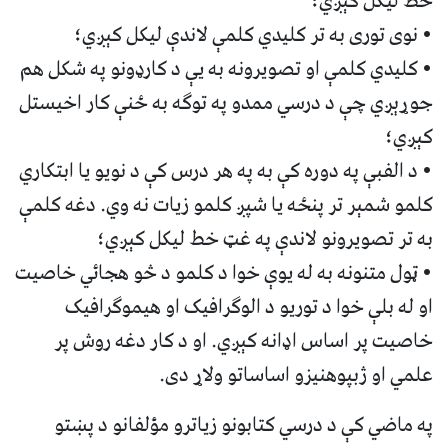
خط ليکل کېږي؛
• نوی توری به تر کليدي کلمې لاندې ليکل کېږي؛
• کليدي کلمې او تصويرونه به يې د کارډونو په شکل هم
جوړېږي چې د درسي ممدو په توګه به ځنې کار اخيستل
کېږي؛
• د الفبې په دوره کې به په هر درس کې د نويو يا ابتکاري
کلمو شمېر تر پنځه يا شپږ کلمو زيات نه وي. دغه کلمې
به تر تصويرونو لاندې په غټ خط ليکل کېږي؛
• ټول متنونه به له يوې خوا د کلمو د څو هجائي خاصيت
او له بلې خوا د توريو د الوګرافيک او هيموګرافيک
خاصيت پر اساس اډانه کېږي. او د کار دغه روش پر
علمي او ژبپوهنيزو اساساتو ولاړ دی.
په ماضي کې د درسي کتابونو زياترو مؤلفانو د پښتو