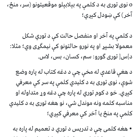
o نوی توری به د کلمې په بېلابېلو موقعيتونو (سر، منځ،
آخر) کې ښودل کېږي؛
د کلمې په آخر او منفصل حالت کې د توري شکل
معمولا بشپړ او په نورو حالتونو کې نيمګړی وي؛ مثلا:
د]س[ توری ګورو: سم، کسان، بس، لاس.
د هغې قاعدې له مخې چې د دغه کتاب له پاره وضع
شوې، نوی توری به د کليدي کلمې په سر کې معرفي
کېږي. خو د کوم توري له پاره چې دغه وړ متداوله او
مناسبه کلمه ونه موندل شي، نو هغه توری به د کليدي
کلمې په منځ يا آخر کې معرفي کېږي؛
• هغه کلمی چې د تدريس د توري د تعميم له پاره به