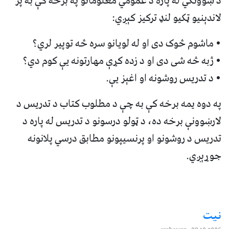
د ښوونکي له پاره د عمومي معلوماتو په برخه کې به پر
لاندېنيو ټکيو لنډ ترکيز کېږي:
• ماشوم څوک دی او له لويانو سره څه توپير لري؟
• ژبه څه شی دی او د زده کړې مهارتونه يې کوم دي؟
• د تدريس روشونه او اغېز يې.
په دوه يمه برخه کې به چې د مطلوب کتاب د تدريس د
لارښوونې برخه ده، د ټولو درسونو د تدريس له پاره د
تدريس د روشونو او پرنسيپونو مطابق درسي پلانونه
جوړېږي.
نيت