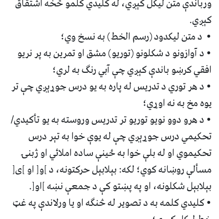
ورباندې متن ليکل کېږي، له کليدي کلمو څخه اشتقاق
کېږي.
• د متن ليکدود (رسم الخط) به نسخ وي؛
• د آوازونو د شکلونو (توريو) مشق او تمرين به پر نريو
افقي کرښو باندې کېږي چې آبي رنګ به لري؛
• د هر توري د تدريس له پاره به يو درس جوړېږي چې تر
يوه مخ به نه اوړي؛
• د هرو دوو نويو توريو تر تدريس وروسته به يو تأکيدي/
تحکيمي درس جوړېږي چې له يوې خوا به تېر درس
تحکيموي او له بلې خوا به ځينې ساده املائي او ژبنۍ
مسألې روښانه کوي؛ لکه: بېلابېل حرکتونه، د ]و[ او ]ی[
بېلابېل شکلونه، او په پښتو کې د جمعې نښه ]او[.
• کليدي کلمه به د تصوير له څنګه او يا ورلاندې په غټ