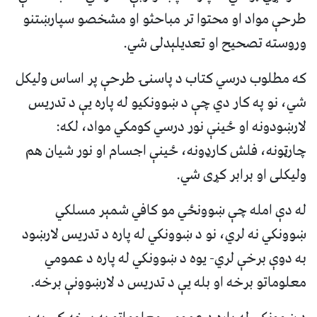
طرحې مواد او محتوا تر مباحثو او مشخصو سپارښتنو
وروسته تصحيح او تعديلېدلی شي.
که مطلوب درسي کتاب د پاسنۍ طرحې پر اساس وليکل
شي، نو په کار دي چې د ښوونکيو له پاره يې د تدريس
لارښودونه او ځينې نور درسي کومکي مواد، لکه:
چارټونه، فلش کارډونه، ځينې اجسام او نور شيان هم
وليکلی او برابر کړی شي.
له دې امله چې ښوونځي مو کافي شمېر مسلکي
ښوونکي نه لري، نو د ښوونکي له پاره د تدريس لارښود
به دوې برخې لري- يوه د ښوونکي له پاره د عمومي
معلوماتو برخه او بله يې د تدريس د لارښوونې برخه.