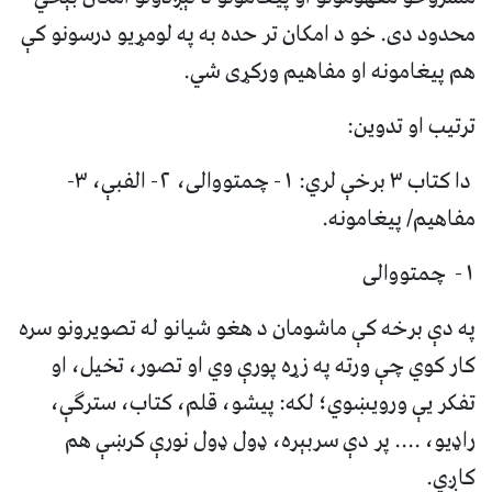
محدود دی. خو د امکان تر حده به په لومړيو درسونو کې
هم پيغامونه او مفاهيم ورکړی شي.
ترتيب او تدوين:
دا کتاب ٣ برخې لري: ١- چمتووالی، ٢- الفبې، ٣-
مفاهيم/ پيغامونه.
١- چمتووالی
په دې برخه کې ماشومان د هغو شيانو له تصويرونو سره
کار کوي چې ورته په زړه پورې وي او تصور، تخيل، او
تفکر يې ورويښوي؛ لکه: پيشو، قلم، کتاب، سترګې،
راډيو، .... پر دې سربېره، ډول ډول نورې کرښې هم
کاږي.