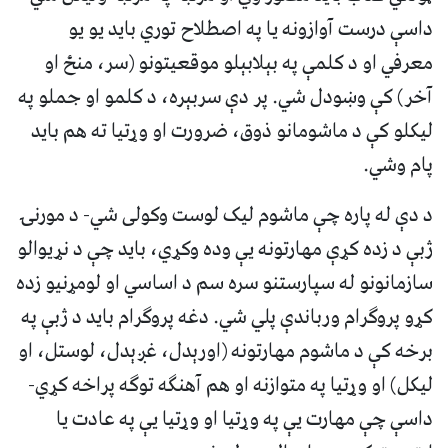
داسې درست آوازونه يا په اصطلاح توري بايد يو يو
معرفي او د کلمې په بېلابېلو موقعيتونو (سر، منځ او
آخر) کې وښودل شي. پر دې سربېره، د کلمو او جملو په
ليکلو کې د ماشومانو ذوق، ضرورت او وړتيا ته هم بايد
پام وشي.
د دې له پاره چې ماشوم ليک لوست وکولی شي- د مورنۍ
ژبې د زده کړې مهارتونه يې وده وکړي، بايد چې د نړيوالو
سازمانونو له سپارستنو سره سم د اساسي او لومړنيو زده
کړو پروګرام ورباندې پلي شي. دغه پروګرام بايد د ژبې په
برخه کې د ماشوم مهارتونه (اورېدل، غږېدل، لوستل، او
ليکل) او وړتيا په متوازنه او هم آهنګه توګه پراخه کړي-
داسې چې مهارت يې په وړتيا او وړتيا يې په عادت يا