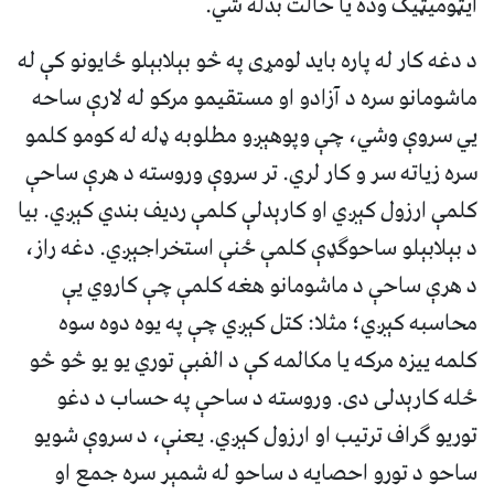
ايټوميټيک وده يا حالت بدله شي.
د دغه کار له پاره بايد لومړی په څو بېلابېلو ځايونو کې له
ماشومانو سره د آزادو او مستقيمو مرکو له لارې ساحه
يي سروې وشي، چې وپوهېږو مطلوبه ډله له کومو کلمو
سره زياته سر و کار لري. تر سروې وروسته د هرې ساحې
کلمې ارزول کېږي او کارېدلې کلمې رديف بندي کېږي. بيا
د بېلابېلو ساحوګډې کلمې ځنې استخراجېږي. دغه راز،
د هرې ساحې د ماشومانو هغه کلمې چې کاروي يې
محاسبه کېږي؛ مثلا: کتل کېږي چې په يوه دوه سوه
کلمه ييزه مرکه يا مکالمه کې د الفبې توري يو يو څو څو
ځله کارېدلی دی. وروسته د ساحې په حساب د دغو
توريو ګراف ترتيب او ارزول کېږي. يعنې، د سروې شويو
ساحو د تورو احصايه د ساحو له شمېر سره جمع او