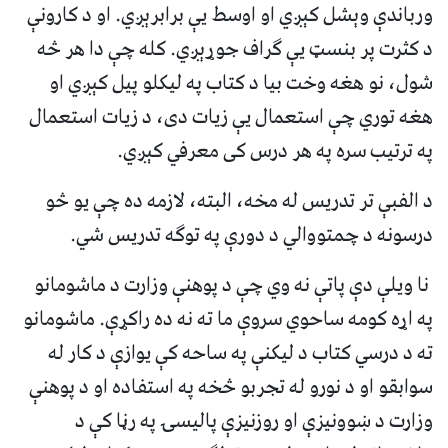
ورباندې وېشل کېږي او اوسط يې برابرېږي. او د کارونې
د کثرت پر بنسټ يې ګراف جوړېږي. کله چې دا هر څه
شول، نو هغه وخت بيا د کتاب په ليکلو پيل کېږي او
هغه توري چې استعمال يې زيات دی، د زيات استعمال
په ترتيب سره په هر درس کی معرفي کېږي.
د الفبې تر تدريس له مخه، البته، لازمه ده چې يو څو
درسونه د چمتووالي د دورې په توګه تدريس شي.
نا ويلې دې پاتې نه وي چې د پوهنې وزارت د ماشومانو
په اړه کومه ساحوي سروې ما ته نه ده راکړې. ماشومانو
ته د درسي کتاب د ليکنې په ساحه کې يوازې د کار له
سوابقو او د نورو له تجربو څخه په استفاده او د پوهنې
وزارت د ښوونيزې او روزنيزې پاليسۍ په رڼا کې د