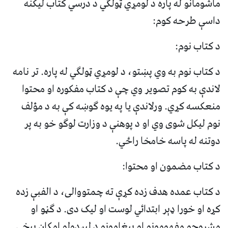
ماشومانو له پاره د لومړي ټولګي د درسي کتاب ليکنه
داسې طرحه کوم:
د کتاب نوم:
د کتاب نوم به وي پښتو، د لومړي ټولګي له پاره. تر نامه
لاندې به کوم تصوير وي چې د کتاب مفکوره او محتوا
منعکسه کړي. ورلاندې يا په يوه ګوښه کې به د مؤلف
نوم ليکل شوی وي او د پوهنې د وزارت لوګو خو به پر
دوتنه له پاسه خامخا راځي.
د کتاب مضمون او محتوا:
د کتاب عمده هدف زده کړې ته چمتووالی، د الفبې زده
کړه او خورا ډېر ابتدائي لوست او ليک دی. د ګڼو او
مشروحو مفهومونو او پيغامونو د لېږدولو امکان بېخي