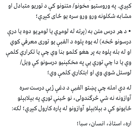
کېږي. په وروستيو مخونو/ متنونو کې د توريو متبادل او
مشابه شکلونه ورو ورو سره يو ځای کېږي؛
• د هر درس متن به (پرته له لومړي يا لومړيو دوه يا درې
درسونو څخه) له يوه پلوه د الفبې يو توری معرفي کوي
او له بله پلوه به پر هغو کلمو بنا وي چې يا تکراري کلمې
وي يا دا چې توري يې په مخکېنيو درسونو کې ويل/
لوستل شوي وي او ابتکاري کلمې وي؛
له دې امله چې پښتو الفبې د دغې ژبې درست سره
آوازونه نه شي څرګندولی، نو ځينې توري په بېلابېلو
ځايونو کې د بېلابېلو آوازونو له پاره کارول کېږي؛ لکه:
اره، استاذ، انسان، سبا؛