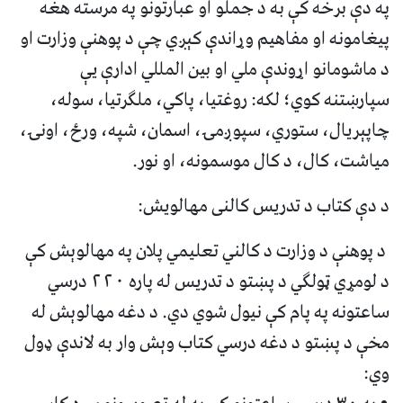
په دې برخه کې به د جملو او عبارتونو په مرسته هغه
پيغامونه او مفاهيم وړاندې کېږي چې د پوهنې وزارت او
د ماشومانو اړوندې ملي او بين المللي ادارې يې
سپارښتنه کوي؛ لکه: روغتيا، پاکي، ملګرتيا، سوله،
چاپېريال، ستوري، سپوږمۍ، اسمان، شپه، ورځ، اونۍ،
مياشت، کال، د کال موسمونه، او نور.
د دې کتاب د تدريس کالنی مهالويش:
د پوهنې د وزارت د کالني تعليمي پلان په مهالوېش کې
د لومړي ټولګي د پښتو د تدريس له پاره ٢٢٠ درسي
ساعتونه په پام کې نيول شوي دي. د دغه مهالوېش له
مخې د پښتو د دغه درسي کتاب وېش وار به لاندې ډول
وي: