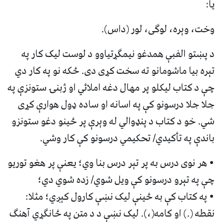
يا:
وخت، وېره، لوګی، لور (داس).
د پښتو الفبې همدغو نيمګړتياوو د لوست ليک کار په
تېره بيا ماشومانو ته سخت کړی دی. ځکه نو په کار دي
چې د کتاب ليکلو پر مهال دغه املائي او ژبنۍ ستونزې په
جلا جلا درسونو کې په اسانه او ساده ډول هوارې کړی
شي. خو د کتاب د پنډوالي له وېرې پر ځينو دغو ستونزو
باندې په تأکيدي/ تحکيمي درسونو کې کار وشي.
• هر نوی درس به پر تېر درس بنا وي؛ يعنې پر هغو توريو
چې په تېرو درسونو کې ويل شوي/ زده شوي دي؛
• په کتاب کې به ځينې ليک نښې کارول کېږي؛ مثلا:
نقطه (.) او کامه(،). ليک نښې د د متن په ځانګړي آهنګ