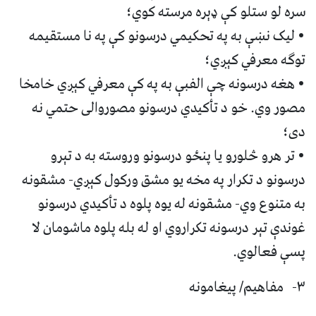
سره لو ستلو کې ډېره مرسته کوي؛
• ليک نښې به په تحکيمي درسونو کې په نا مستقيمه
توګه معرفي کېږي؛
• هغه درسونه چې الفبې به په کې معرفي کېږي خامخا
مصور وي. خو د تأکيدي درسونو مصوروالی حتمي نه
دی؛
• تر هرو څلورو يا پنځو درسونو وروسته به د تېرو
درسونو د تکرار په مخه يو مشق ورکول کېږي- مشقونه
به متنوع وي- مشقونه له يوه پلوه د تأکيدي درسونو
غوندې تېر درسونه تکراروي او له بله پلوه ماشومان لا
پسې فعالوي.
٣- مفاهيم/ پيغامونه