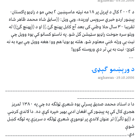
- arghawan
09.10.2006
د ٢٠٠٢ کال د اپرېل پر ١٨مه نېټه ماسپښين ٢ بجې مو د راډيو پاکستان-
پېښور اردو خبري سروېس اورېده، ويې ويل: ((سابق شاه محمد ظاهر شاه
تقريبا ٣٠ سال جلا وطني کی بعد آج کابل پهنچ ګئ.)) او د ((پهنچ ګئ)) له
ويلو سره جوخت راډيو سټيشن ګل شو. په ناستو کسانو کې يوه وويل چې
نيت يې ورته ځنې معلوم شو. هلته يو بوډا هم وو؛ هغه وويل چې بيړه به نه
کوئ- نيت به يې تر دې وروسته ګورو!
...
د ورېښمو ګېډۍ
- arghawan
29.10.2006
____________________________________________________
_______________________
دا د استاد محمد صديق پسرلي يوه شعري ټولګه ده چې په ١٣٨٠ لمريز
هجري کال کې په پېښور کې افغان ادبي بهير خپره کړې ده. دا لاندې کرښې
د ((يو تأثر)) تر عنوان لاندې پر نوموړې شعري ټولګه د سريزې په توګه کښل
شوې
دي._________________________________________________