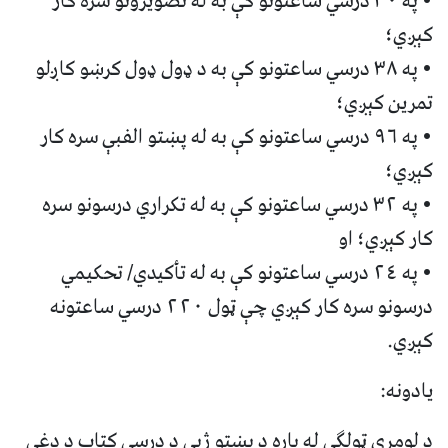
• په ٣٠ درسي ساعتونو کې به له تصويرونو سره کار
کېږي؛
• په ٣٨ درسي ساعتونو کې به د ډول ډول کرښو کاږلو
تمرين کېږي؛
• په ٩٦ درسي ساعتونو کې به له پښتو الفبې سره کار
کېږي؛
• په ٣٢ درسي ساعتونو کې به له تکراري درسونو سره
کار کېږي؛ او
• په ٢٤ درسي ساعتونو کې به له تأکيدي/ تحکيمي
درسونو سره کار کېږي چې ټول ٢٢٠ درسي ساعتونه
کېږي.
يادونه:
د لومړي ټولګي له پاره د پښتو ژبې د درسي کتاب د دغې