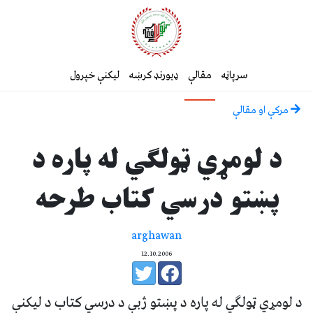
سرپاڼه
مقالې
ډیورنډ کرښه
لیکنې خپرول
مرکې او مقالې
د لومړي ټولګي له پاره د
پښتو درسي کتاب طرحه
arghawan
12.10.2006
د لومړي ټولګي له پاره د پښتو ژبې د درسي کتاب د ليکنې