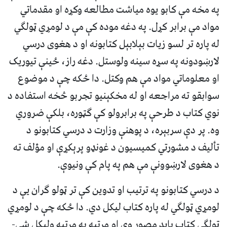
په مخه مې کابو يوه مياشت مطالعه وکړه او مقدماتي
مواد مې برابر کړل. په دغه موده کې مې د لومړي ټولګي
له پاره تر لسو زيات بېلابېل کتابونه او د هغوی درسي
لارښودونه په سړه سينه ولوستل. دغه راز، ځينې تيوريک
او معلوماتي مواد مې هم وکتل. دا ځکه چې د موضوع
سوابقو ته مراجعه او له مخکېنيو تجربو څخه استفاده د
نوي کتاب د طرحې په برابرولو کې ګټوره، بلکې ضروري
وه. پر دې سربېره، د پوهنې وزارت د درسي کتابونو د
تأليف د مشورتي کميسيون د غونډو پرېکړې او مؤلف ته
د هغوی لارښوونې مې هم په پام کې ونيوې.
د درسي کتابونو په ترتيب او تدوين کې تر ټولو ګران يې د
لومړي ټولګي له پاره کتاب ليکل دي. دا ځکه چې د لومړي
ټولګي کتاب بايد مصور وي او مرتبه په مرتبه وليکل شي-