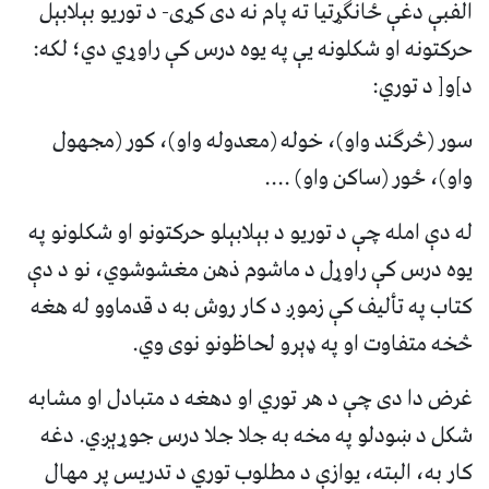
الفبې دغې ځانګړتيا ته پام نه دی کړی- د توريو بېلابېل
حرکتونه او شکلونه يې په يوه درس کې راوړي دي؛ لکه:
د]و[ د توري:
سور (څرګند واو)، خوله (معدوله واو)، کور (مجهول
واو)، ځور (ساکن واو) ....
له دې امله چې د توريو د بېلابېلو حرکتونو او شکلونو په
يوه درس کې راوړل د ماشوم ذهن مغشوشوي، نو د دې
کتاب په تأليف کې زموږ د کار روش به د قدماوو له هغه
څخه متفاوت او په ډېرو لحاظونو نوی وي.
غرض دا دی چې د هر توري او دهغه د متبادل او مشابه
شکل د ښودلو په مخه به جلا جلا درس جوړېږي. دغه
کار به، البته، يوازې د مطلوب توري د تدريس پر مهال