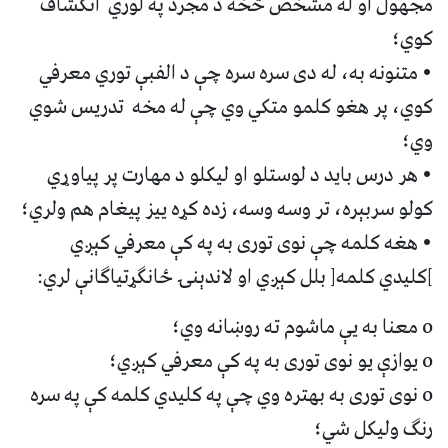
مجهول او له مشخص څخه د مجرد په لوري انکشاف
کوي؛
• متنونه به، له دی سره سره چې د الفبې توري معرفي
کوي، پر هغو کلمو متکي وي چې له مخه تدريس شوي
وي؛
• هر درس بايد د لوستلو او ليکلو د مهارت پر پياوړي
کولو سربېره، تر وسه وسه، زده کړه ييز پيغام هم ولري؛
• هغه کلمه چې نوی توری به په کې معرفي کېږي
]کليدي کلمه[ بلل کېږي او لاندېنۍ ځانګړتياګانې لري:
o معنا به يې ماشوم ته روښانه وي؛
o يوازې يو نوی توری به په کې معرفي کېږي؛
o نوی توری به بهتره وي چې په کليدي کلمه کې په سره
رنګ وليکل شي؛