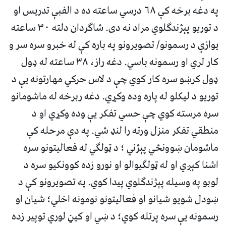
په دغه برخه کې ٦٨ درسي ساعته ده د الفبې تدريس او
د توريو پېژندګلوي مراد نه دی. شاګردان دلته ٣٠ ساعته
يوازې د رسمونو/ تصويرونو په باره کې له خبرو سره سر و
کار لري او رسمونه باسي. دغه راز، ٣٨ ساعته له ډول
ډول کرښو سره کار کوي چې د لاس حرکي مهارتونه يې د
توريو د ليکلو له پاره وده وکړي. دغه ربرخه له ماشومانو
سره مرسته کوي چې حسي تفکر يې وده وکړي او د
منطقي تفکر منزل ورته را لنډ شي. په دې مرحله کې
ماشومان ښوونځي پېژني ؛ د ټولګي له فعاليتونو سره
اشنا کېږي او له ټولګيوالو او نورو زده کوونکيو سره د
لوبو په وسيله پېژندګلوي پيدا کوي. په تصويرونو کې د
ښودل شويو شيانو او فعاليتونو نومونه اخلي؛ شيان او
رسمونه يې سره پرتله کوي؛ د ښي او کيڼ لوري توپير زده