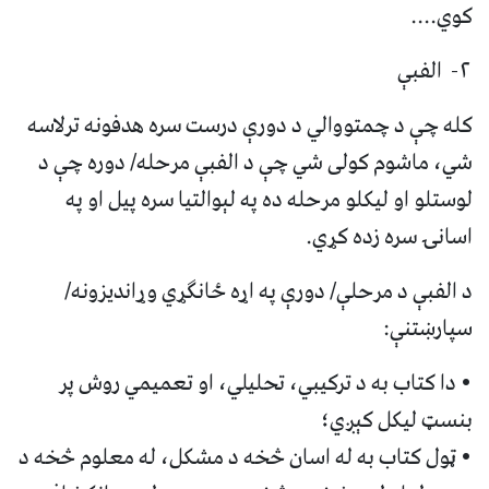
کوي....
٢- الفبې
کله چې د چمتووالي د دورې درست سره هدفونه ترلاسه
شي، ماشوم کولی شي چې د الفبې مرحله/ دوره چې د
لوستلو او ليکلو مرحله ده په لېوالتيا سره پيل او په
اسانۍ سره زده کړي.
د الفبې د مرحلې/ دورې په اړه ځانګړي وړانديزونه/
سپارښتنې:
• دا کتاب به د ترکيبي، تحليلي، او تعميمي روش پر
بنسټ ليکل کېږي؛
• ټول کتاب به له اسان څخه د مشکل، له معلوم څخه د