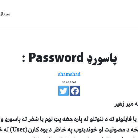
سرپاڼه
پاسورډ Password :
shamshad
30.06.2009
 مير زهير
 فايلونو ته د ننوتلو له پاره هغه پټ نوم يا شفر ته پاسورډ 
د مصونيت او خونديتوب په خاطر د يوه کارن (
User
) له 