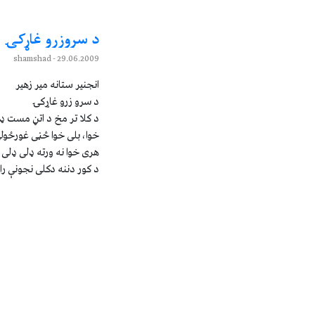
د سروزرو غاړکۍ
- shamshad
29.06.2009
انجنير ستانه مير زهير
د سرو زرو غاړکۍ
د کلا تر مخ د اتڼ مست ډول
خوا، بلی خوا څڼی غورځولې
هری خوا نه ورته ډلی ډلی خ
د کور دننه دکلی نجونې را