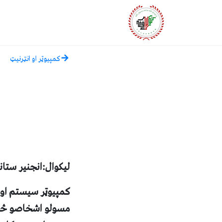
کمپيوټر او انټرنيټ
ليکوال:انجنير ستانه
کمپيوټر سيستم او يا
مسولو اشخاصو څخه 