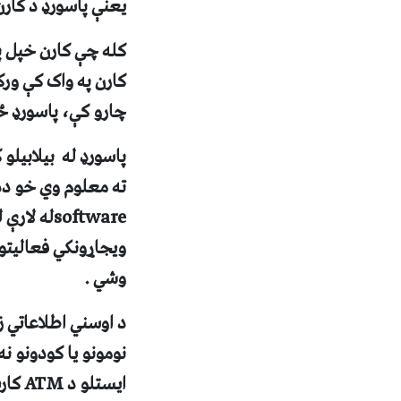
يعنې پاسورډ د کارن
کله چې کارن خپل پ
کارن په واک کې ورک
چارو کې، پاسورډ ځ
پاسورډ له بيلابيلو
ته معلوم وي خو دد
software
له لارې 
ويجاړونکي فعاليتونه
وشي .
د اوسني اطلاعاتي ز
نومونو يا کودونو ن
ايستلو د
ATM
کار