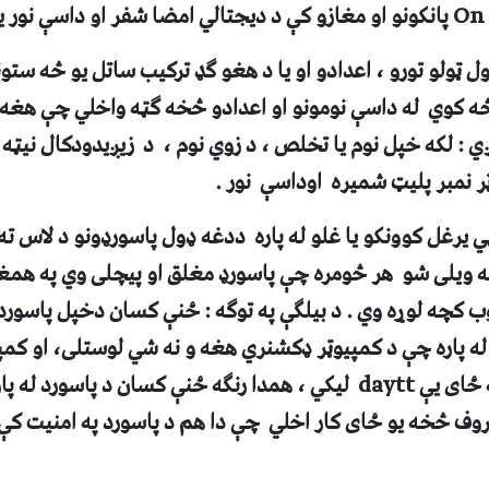
On 
پانکونو او مغازو کې د ديجتالي امضا شفر او داسې نور 
 ټولو تورو ، اعدادو او يا د هغو ګډ ترکيب ساتل يو څه ستون
کوي له داسې نومونو او اعدادو څخه ګټه واخلي چې هغه ي
 : لکه خپل نوم يا تخلص ، د زوي نوم ، د زيږيدودکال نيټه 
ر نمبر پليټ شميره اوداسې نور .
ټي يرغل کوونکو يا غلو له پاره ددغه ډول پاسورډونو د لاس ته
ه ويلی شو هر څومره چې پاسورډ مغلق او پيچلی وي په همغه 
ب کچه لوړه وي . د بيلګې په توګه : ځنې کسان دخپل پاسورد 
ه پاره چې د کمپيوټر ډکشنري هغه و نه شي لوستلی، او کمپي
 ځای يې
daytt
ليکي ، همدا رنګه ځنې کسان د پاسورد له پاره
روف څخه يو ځای کار اخلي چې دا هم د پاسورد په امنيت کې 