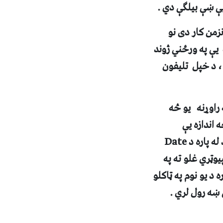
يې ښې بيلګې دي .
زمن کار دی نو
ې په ورځني ژوند
، د خپل تليفون
 راوړنه يو څه
اندازه يې
له پاره د
Date
وټري غلو ته په
 د يو نوم په ټاکلو
ښه رول لري .