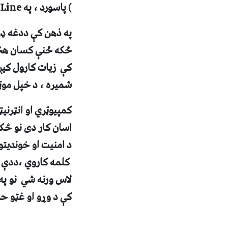
) پاسورد ، په
Line
په ذهن کې ددغه ډول
ځکه ځنې کسان هڅه 
کې زيات کارول کيږي
شميره ، د خپل موټ
کمپيوټري او انټرني
اسان کار دی نو ځک
د امنيت او خونديتو
کلمه کاروي ،ددې ل
لاس ورنه شي نو په
کې د وړو او غټو ح