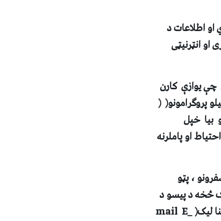
او اطلاعات د
 او انټرنيټی
ي چې يوازې کارن
و پروګرامونو(
(
و بيا خپل
حتياط او پاملرنه
فرونو ، پټو
نک څخه د پيسو د
نا ليک(
_mail
E