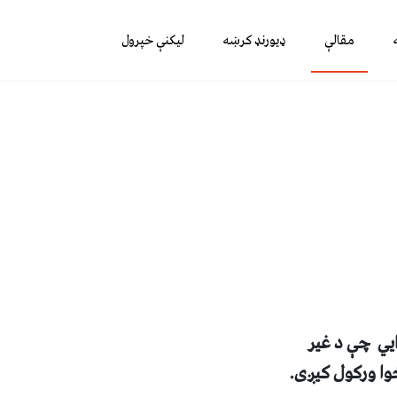
مقالې
ډیورنډ کرښه
لیکنې خپرول
وايي چې د غير
خوا ورکول کيږی.