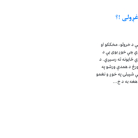
ږولی !؟
ې د خرولو، مخککو او
ږي چې خوږ بوی يې د
 ځايونه ته رسيږي. د
 ورځ د همدې ورشو په
لې شپيلۍ په خوږ و نغمو
هغه به د خ...