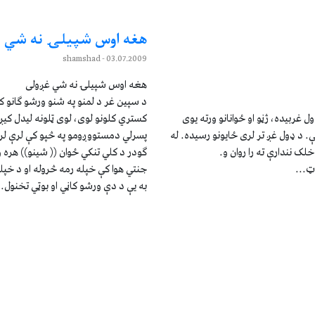
هغه اوس شپيلۍ نه شي غ
- shamshad
03.07.2009
هغه اوس شپيلۍ نه شي غږولی
د سپين غر د لمنو په شنو ورشو ګانو ک
 غربيده، ژڼو او ځوانانو ورته يوی
کستري کلونو لوی، لوی ټلونه ليدل کي
. د ډول غږ تر لری ځايونو رسيده. له
پسرلي دمستووږومو په څپو کې لرې لري
لک نندارې ته را روان و.
ګودر د کلي تنکي ځوان (( شينو)) هره
ټ...
جنتي هوا کې خپله رمه څروله او د خپ
به يې د دې ورشو کاڼي او بوټي تخنول. 