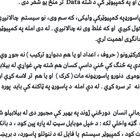
 او په کمپيوټر کې د شته
Data
تر منځ يو شفر دی .
اسورډپه کمپيوټرکې وليکی، که سم وی، نو سيستم چالانيږي 
ول کيږي او که غلط وی نه چالانيږي . له دی امله په کمپيوټری
انګړی اهميت لري.
 کرکټرونو ( حروف ، اعداد او يا هم ددواړو ترکيب ) نه جوړ و
ې په څنګ کې ځنې داسې کسان هم شته چې غواړي له بيلابيل
لومړی دنورو پاسورډونه مات ( کرک ) او يا هم تر لاسه کړي ا
 تر سره کړي . له دې امله د پاسورډ په ټاکنه کې بايد پوره ا
مانې انسان دورځني ژوند په بهير کې مجبور دی له بيلابيلو ش
ه ګټه واخلي لکه : د خپل موبايل سيټ له پاره پين کود ، د با
ت کود ، کمپيوټر سيستم يا فايل ته د ننوتلو پاسورد، د بريښ