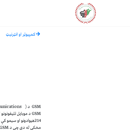
کمپيوټر او انټرنيټ
GSM د ( Global System for Mobile communications) لنډيز دی چې د ګرځنده اړيکو نړيوال سيستم يې ژباړلی شو .
214هيوادونو او سيمو کې د همدې سټنډرډ څخه ګټه اخلي