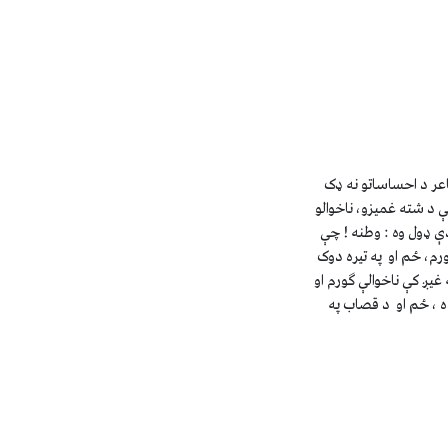
اعر د احساساتو نه ډک
ې د شته غميزو، ناخوالو
ې ډول وه : وطنه ! چې
رم، ځم او په تيره دوک
يږ کې ناخوالې ګورم او
ده ، ځم او د قصاب په