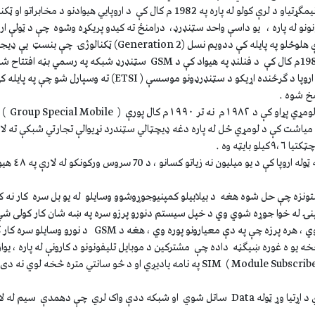
نيمګړتياوې لرلي . ددغو نيمګړتياو د لرې کولو له پاره په 1982 م کال کې د اروپايي هيواد
نونو له پاره ، يو داسې واحد سټنډرډ، درامنځ ته کيدو پريکړه وشوه چې د ټولې ارو
سل (Generation 2) ټکنالوژۍ چې بنسټ يې ډيجټالي و ، منځ ته راغله .
ددې موسسې مشرتوب د اروپا د ګرځنده اړيکو د سټنډرډونو موسسې ( ETSI) 
خ شوه .
GSM د خپل پ
 په مياشت کې د لومړي ځل له پاره دغه ډيچټالي سټندرد نړيوالې تجارتي شبکې ته لار
 بايټه وه .
مړنۍ ستونزه چې حل شوه هغه د بيلابيلو کمپنيوجوړوشوو وسايلو له يو بل سره کار نه
ۍ له خوا جوړه شوي وي د خپل سيستم دنورو پرزو سره په ښه شان کار کولی شي 
ې په دې معيارونو پوره وي ، هغه د GSM د نورو وسايلو سره کار کولي شي .
څخه يو ه غوره ښيګڼه داده چې مشترکين د موبايل تليفونونو د کارونې له پاره ، يوازې
چې هغه د SIM ( Module Subscriber Identity ) په نامه ياديږي او د څو سانتي متره
په دې سيم کې د مشتري د اړتيا وړ ټوله Data ساتل شوي او شبکه ددې واک لري چې دهمدې