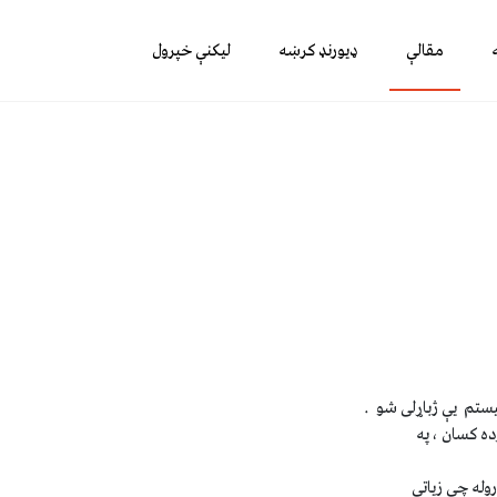
مقالې
ډیورنډ کرښه
لیکنې خپرول
هور سټنډرډ دی چې نن ورځ په نړيوال مارکيټ کې څه نا څه 3 ميليارده کسان ، په
Generation ) انالوګ ټکنالوژۍ کاروله چې زياتې