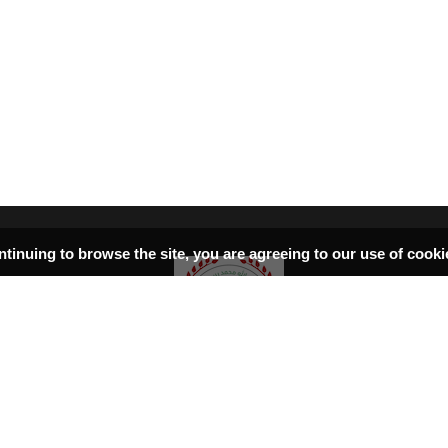
ntinuing to browse the site, you are agreeing to our use of cook
سرپاڼه
اسلامي‌ښونه
ډیورنډ‌کرښه
کتابونه
بحث فورمونه
شاعران
ټول افغان تګلاره