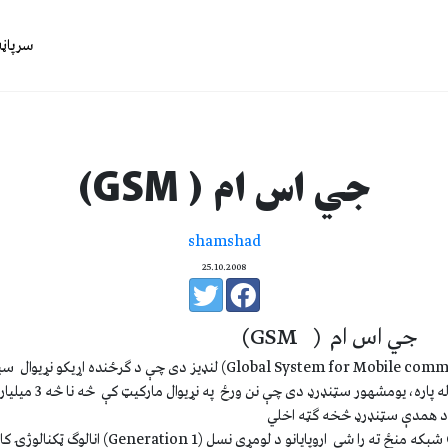
سرپاڼه
جي اس ام ( GSM)
shamshad
25.10.2008
جي اس ام ( GSM)
GSM د موبايل تليفونونو له پاره، يومش
مخکې له دې چې د GSM شبکه منځ ته را شي اروپايانو د لومړي نسل (1