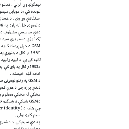
غونډه کې ،د موبايل تليفو
استفادې وړ وي . د همدې هلوځلو په پايله کې ددويم ن
ټکنالوژي دستر بري سره م
١٩٩٢ م کال د جنوري
ثانيه کې يې د ليږد راليږد چټکتيا ٩،٦کيلو
څخه ګټه اخيسته .
د GSM په راتلو لو
دندې پرزه چې د هرې کمپن
مخکې له مخکې معلوم وي ، هره پرزه چ
دGSM شبکې د ښيګڼو 
سيم کارډ بولي .