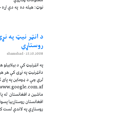
معلومات وکاروي
نوټ: هيله ده په دې اړه خ
د انټر نيټ په نړ
روستاړي
- shamshad
23.10.2008
په انټرنيټ کې د بيلابيلو ه
دانټرنيټ په نړۍ کې هر هي
لري چې د ډوماين په پای کې
افغانستان روستاړیيا پسوند
روستاړي په لاندې لست کې