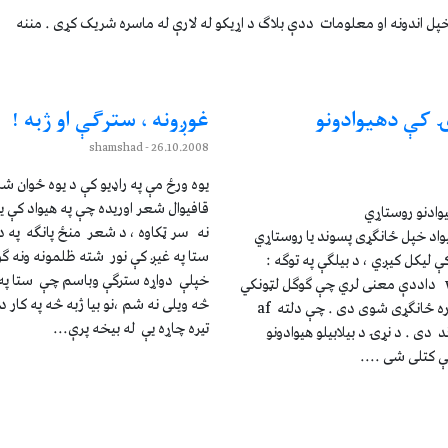
پل اندونه او معلومات ددې بلاګ د اړيکو له لارې له ماسره شريک کړی . مننه
ۍ کې دهيوادونو
غوږونه ، سترګې او ژبه !
- shamshad
26.10.2008
يوه ورځ مې په راډيو کې د يوه ځوان ش
قافيوال شعر اوريده چې په هيواد کې ي
يوادنو روستاړي
نه سر ټکاوه ، د شعر منځ پانګه په د
واد خپل ځانګړی پسوند يا روستاړي
ستا په غيږ کې نور شته ظلمونه ونه ګو
 ليکل کيږي ، د بيلګې په توګه :
خپلې دواړه سترګې وباسم چې ستا په غ
www.google.com.af داددې معنی لري چې ګوګل لټونکي
څه ويلی نه شم ،نو بيا ژبه څه په کار 
ماشين د افغانستان له پاره ځانګړی شوی دی . چې دلته af
تيره چاړه يې له بيخه پرې...
 دی . د نړۍ د بيلابيلو هيوادونو
 کتلی شی ....