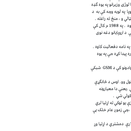
نو د مخابراتو او ټکنا لوژۍ وزيرانو په يوه ګډه
پا په لويه وچه کې به د
د لومړي ځل له پاره په 1988م کال کې د فنلنډ په هيواد کې د GSM سټنډرډ شبکه په رسمي بڼه افتتاح شوه . په 1988 م کال کې
ته وسپارل شو چې په پايله کې د اروپايانو دغه نوی
رمختګ په لومړي پړاو کې د ١٩٨٢م نه تر ١٩٩٠م کال پورې ( Group Special Mobile ) په نامه دفعاليت کاوه .
ه پيدا کړه جې په يوه
د1993م کال په پای کې په ټوله اروپا کې د يو ميليون نه زياتو کسانو ، د 70 سروس ورکونکو له لارې په ٤٨ هيوادونو کې د GSM شبکې
 کول وو. اوس د ځانګړې
.يعنې دا معيارونه
 يو توکي ته اړتيا لري
 څخه لوي نه دی ،چې زموږ عام خلک يې
 سيم له لارې دمشتري د اړتيا وړ